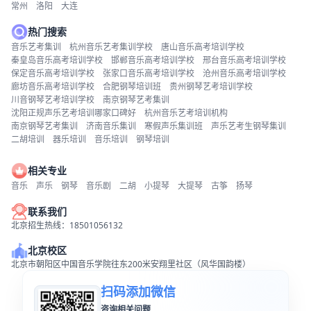
常州
洛阳
大连
热门搜索
音乐艺考集训
杭州音乐艺考集训学校
唐山音乐高考培训学校
秦皇岛音乐高考培训学校
邯郸音乐高考培训学校
邢台音乐高考培训学校
保定音乐高考培训学校
张家口音乐高考培训学校
沧州音乐高考培训学校
廊坊音乐高考培训学校
合肥钢琴培训班
贵州钢琴艺考培训学校
川音钢琴艺考培训学校
南京钢琴艺考集训
沈阳正规声乐艺考培训哪家口碑好
杭州音乐艺考培训机构
南京钢琴艺考集训
济南音乐集训
寒假声乐集训班
声乐艺考生钢琴集训
二胡培训
器乐培训
音乐培训
钢琴培训
相关专业
音乐
声乐
钢琴
音乐剧
二胡
小提琴
大提琴
古筝
扬琴
联系我们
北京招生热线：18501056132
北京校区
北京市朝阳区中国音乐学院往东200米安翔里社区（风华国韵楼）
扫码添加微信
咨询相关问题