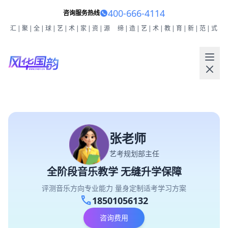
400-666-4114
咨询服务热线
汇|聚|全|球|艺|术|家|资|源
缔|造|艺|术|教|育|新|范|式
张老师
艺考规划部主任
全阶段音乐教学 无缝升学保障
评测音乐方向专业能力 量身定制适考学习方案
call
18501056132
咨询费用