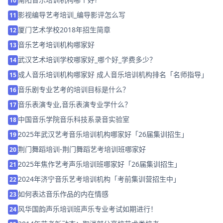
10
影视编导艺考培训_编导影评怎么写
11
厦门艺术学校2018年招生简章
12
音乐艺考培训机构哪家好
13
武汉艺术培训学校哪家好_哪个好_学费多少？
14
成人音乐培训机构哪家好 成人音乐培训机构排名「名师指导」
15
音乐剧专业艺考的培训目标是什么？
16
音乐表演专业,音乐表演专业学什么？
17
中国音乐学院音乐科技系录音实验室
18
2025年武汉艺考音乐培训机构哪家好「26届集训招生」
19
荆门舞蹈培训-荆门舞蹈艺考培训班哪家好
20
2025年焦作艺考声乐培训班哪家好「26届集训招生」
21
2024年济宁音乐艺考培训机构「考前集训营招生中」
22
如何表达音乐作品的内在情感
23
风华国韵声乐培训班声乐专业考试如期进行！
24