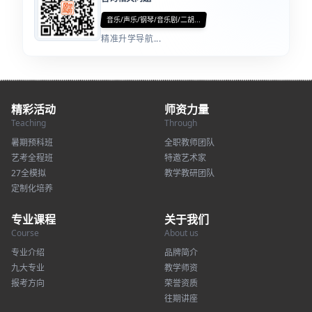
音乐/声乐/钢琴/音乐剧/二胡...
精准升学导航...
精彩活动
师资力量
Teaching
Through
暑期预科班
全职教师团队
艺考全程班
特邀艺术家
27全模拟
教学教研团队
定制化培养
专业课程
关于我们
Course
About us
专业介绍
品牌简介
九大专业
教学师资
报考方向
荣誉资质
往期讲座