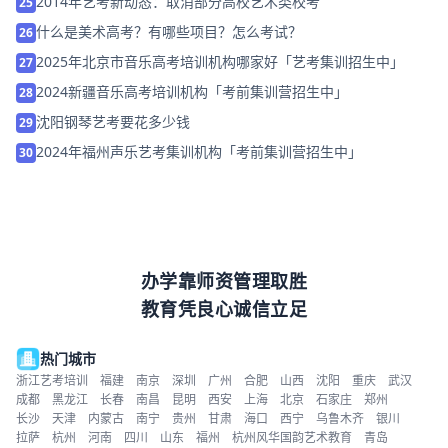
2014年艺考新动态：取消部分高校艺术类校考
25
什么是美术高考？有哪些项目？怎么考试？
26
2025年北京市音乐高考培训机构哪家好「艺考集训招生中」
27
2024新疆音乐高考培训机构「考前集训营招生中」
28
沈阳钢琴艺考要花多少钱
29
2024年福州声乐艺考集训机构「考前集训营招生中」
30
办学靠师资管理取胜
教育凭良心诚信立足
热门城市
浙江艺考培训
福建
南京
深圳
广州
合肥
山西
沈阳
重庆
武汉
成都
黑龙江
长春
南昌
昆明
西安
上海
北京
石家庄
郑州
长沙
天津
内蒙古
南宁
贵州
甘肃
海口
西宁
乌鲁木齐
银川
拉萨
杭州
河南
四川
山东
福州
杭州风华国韵艺术教育
青岛