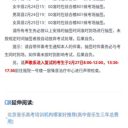
女中音2月24日15：00准时在综合楼801候考场抽签。
男高音2月24日19：00准时在综合楼801候考场抽签。
女高音2月25日13：00准时在综合楼801候考场抽签。
请所有考生务必按以上安排的抽签时间准时到场进行抽签，未
按规定时间抽签者按自动放弃考试处理，后果自负。
提示：请自带伴奏考生通知本人的伴奏，抽签时伴奏务必与考
生同时到场，如伴奏未按时到影响考试，后果自负。
另，请
声歌系进入复试的考生于2月27日8:00-12:00，13:30-
17:30
前往我院一号楼一层嗓音治疗中心进行声带检查。
menu_book
延伸阅读:
北京音乐高考培训机构哪家好推荐(高中音乐生三年总费
用)