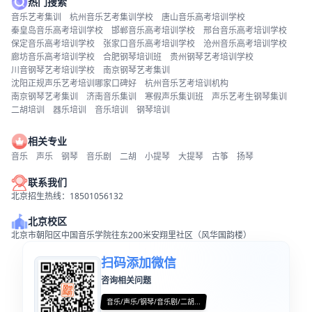
热门搜索
音乐艺考集训
杭州音乐艺考集训学校
唐山音乐高考培训学校
秦皇岛音乐高考培训学校
邯郸音乐高考培训学校
邢台音乐高考培训学校
保定音乐高考培训学校
张家口音乐高考培训学校
沧州音乐高考培训学校
廊坊音乐高考培训学校
合肥钢琴培训班
贵州钢琴艺考培训学校
川音钢琴艺考培训学校
南京钢琴艺考集训
沈阳正规声乐艺考培训哪家口碑好
杭州音乐艺考培训机构
南京钢琴艺考集训
济南音乐集训
寒假声乐集训班
声乐艺考生钢琴集训
二胡培训
器乐培训
音乐培训
钢琴培训
相关专业
音乐
声乐
钢琴
音乐剧
二胡
小提琴
大提琴
古筝
扬琴
联系我们
北京招生热线：18501056132
北京校区
北京市朝阳区中国音乐学院往东200米安翔里社区（风华国韵楼）
扫码添加微信
咨询相关问题
音乐/声乐/钢琴/音乐剧/二胡...