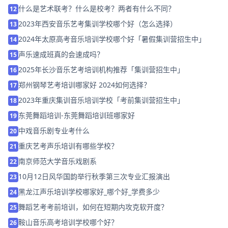
什么是艺术联考？什么是校考？两者有什么不同？
12
2023年西安音乐艺考集训学校哪个好（怎么选择）
13
2024年太原高考音乐培训学校哪个好「暑假集训营招生中」
14
声乐速成班真的会速成吗？
15
2025年长沙音乐艺考培训机构推荐「集训营招生中」
16
郑州钢琴艺考培训哪家好 2024如何选择？
17
2023年重庆集训音乐培训学校「考前集训营招生中」
18
东莞舞蹈培训-东莞舞蹈培训班哪家好
19
中戏音乐剧专业考什么
20
重庆艺考声乐培训有哪些学校？
21
南京师范大学音乐戏剧系
22
10月12日风华国韵举行秋季第三次专业汇报演出
23
黑龙江声乐培训学校哪家好_哪个好_学费多少
24
舞蹈艺考考前培训，如何在短期内攻克软开度？
25
鞍山音乐高考培训学校哪个好？
26