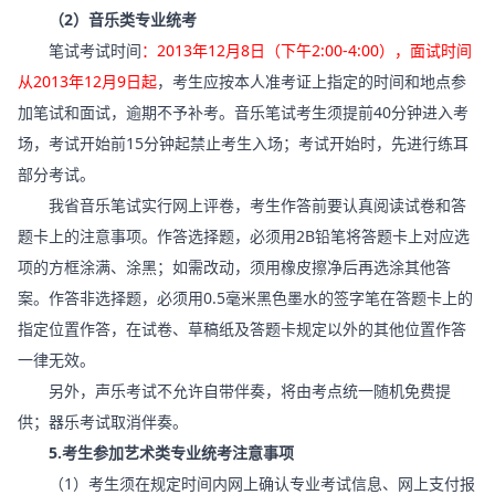
（2）音乐类专业统考
笔试考试时间
：2013年12月8日（下午2:00-4:00），面试时间
从2013年12月9日起
，考生应按本人准考证上指定的时间和地点参
加笔试和面试，逾期不予补考。音乐笔试考生须提前40分钟进入考
场，考试开始前15分钟起禁止考生入场；考试开始时，先进行练耳
部分考试。
我省音乐笔试实行网上评卷，考生作答前要认真阅读试卷和答
题卡上的注意事项。作答选择题，必须用2B铅笔将答题卡上对应选
项的方框涂满、涂黑；如需改动，须用橡皮擦净后再选涂其他答
案。作答非选择题，必须用0.5毫米黑色墨水的签字笔在答题卡上的
指定位置作答，在试卷、草稿纸及答题卡规定以外的其他位置作答
一律无效。
另外，声乐考试不允许自带伴奏，将由考点统一随机免费提
供；器乐考试取消伴奏。
5.考生参加艺术类专业统考注意事项
（1）考生须在规定时间内网上确认专业考试信息、网上支付报