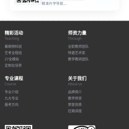
精准升学导航...
精彩活动
师资力量
Teaching
Through
暑期预科班
全职教师团队
艺考全程班
特邀艺术家
27全模拟
教学教研团队
定制化培养
专业课程
关于我们
Course
About us
专业介绍
品牌简介
九大专业
教学师资
报考方向
荣誉资质
往期讲座