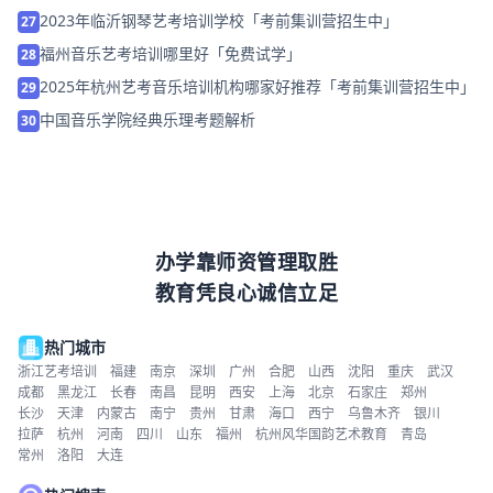
2023年临沂钢琴艺考培训学校「考前集训营招生中」
27
福州音乐艺考培训哪里好「免费试学」
28
2025年杭州艺考音乐培训机构哪家好推荐「考前集训营招生中」
29
中国音乐学院经典乐理考题解析
30
办学靠师资管理取胜
教育凭良心诚信立足
热门城市
浙江艺考培训
福建
南京
深圳
广州
合肥
山西
沈阳
重庆
武汉
成都
黑龙江
长春
南昌
昆明
西安
上海
北京
石家庄
郑州
长沙
天津
内蒙古
南宁
贵州
甘肃
海口
西宁
乌鲁木齐
银川
拉萨
杭州
河南
四川
山东
福州
杭州风华国韵艺术教育
青岛
常州
洛阳
大连