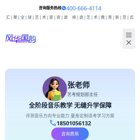
400-666-4114
咨询服务热线
汇|聚|全|球|艺|术|家|资|源
缔|造|艺|术|教|育|新|范|式
张老师
艺考规划部主任
全阶段音乐教学 无缝升学保障
评测音乐方向专业能力 量身定制适考学习方案
call
18501056132
咨询费用