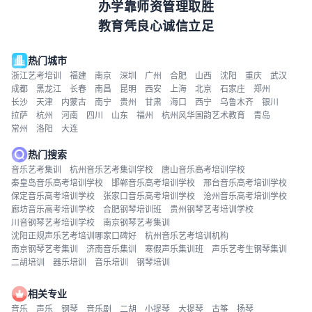
办学靠师资管理取胜
教育凭良心诚信立足
热门城市
浙江艺考培训
福建
南京
深圳
广州
合肥
山西
沈阳
重庆
武汉
成都
黑龙江
长春
南昌
昆明
西安
上海
北京
石家庄
郑州
长沙
天津
内蒙古
南宁
贵州
甘肃
海口
西宁
乌鲁木齐
银川
拉萨
杭州
河南
四川
山东
福州
杭州风华国韵艺术教育
青岛
常州
洛阳
大连
热门搜索
音乐艺考集训
杭州音乐艺考集训学校
唐山音乐高考培训学校
秦皇岛音乐高考培训学校
邯郸音乐高考培训学校
邢台音乐高考培训学校
保定音乐高考培训学校
张家口音乐高考培训学校
沧州音乐高考培训学校
廊坊音乐高考培训学校
合肥钢琴培训班
贵州钢琴艺考培训学校
川音钢琴艺考培训学校
南京钢琴艺考集训
沈阳正规声乐艺考培训哪家口碑好
杭州音乐艺考培训机构
南京钢琴艺考集训
济南音乐集训
寒假声乐集训班
声乐艺考生钢琴集训
二胡培训
器乐培训
音乐培训
钢琴培训
相关专业
音乐
声乐
钢琴
音乐剧
二胡
小提琴
大提琴
古筝
扬琴