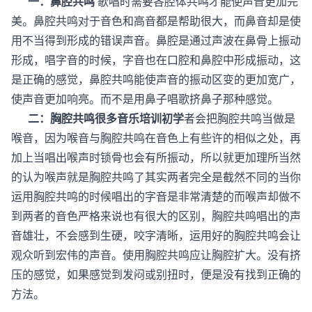
一：鼻腔共鸣
歌唱时需要各腔体共鸣才能使声音更加完
美。鼻腔共鸣对于音色和高音都是帮助很大，而鼻音却是使
用不当得到形成的错误声音。鼻腔是通过声波在鼻骨上振动
形成，唱字音的时候，字音也在口腔和鼻腔中形成振动，这
是正确的感觉，鼻腔共鸣能使声音的振动区变的更加宽广，
使声音更加响亮。而不是用鼻子唱歌挤鼻子那种感觉。
二：胸腔共鸣很多音乐培训初学
者会把胸腔共鸣当做是
喉音，因为喉音与胸腔共鸣在音色上有些许的相似之处，再
加上当唱出喉声时锁骨也会有所振动，所以就更加理所当然
的认为喉声就是胸腔共鸣了其实两者完全是截然不同的当你
运用胸腔共鸣的时候唱出的字音是非常清楚的而喉声却做不
到两者的音色严格来说也有很大的区别，胸腔共鸣唱出的声
音雄壮，不会感到生硬，咬字清晰，运用好的胸腔共鸣会让
观众听到宏伟的声音。使用胸腔共鸣应让胸腔扩大。没有挤
压的感觉，如果感觉到发闷或别扭时，便是没有找到正确的
方法。