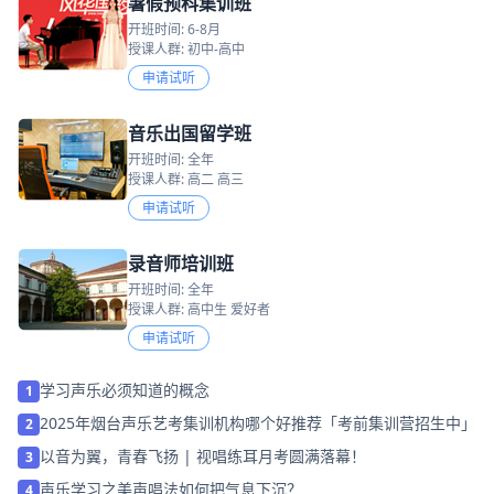
暑假预科集训班
开班时间: 6-8月
授课人群: 初中-高中
申请试听
音乐出国留学班
开班时间: 全年
授课人群: 高二 高三
申请试听
录音师培训班
开班时间: 全年
授课人群: 高中生 爱好者
申请试听
学习声乐必须知道的概念
1
2025年烟台声乐艺考集训机构哪个好推荐「考前集训营招生中」
2
以音为翼，青春飞扬 | 视唱练耳月考圆满落幕！
3
声乐学习之美声唱法如何把气息下沉？
4