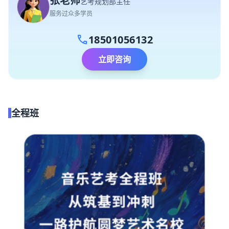
张老师
艺考规划部主任
服务过众多学员
call
18501056132
立即咨询
全程班