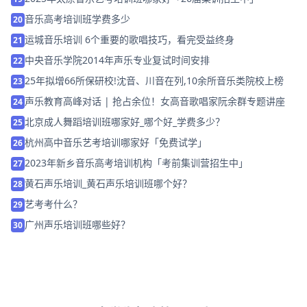
音乐高考培训班学费多少
20
运城音乐培训 6个重要的歌唱技巧，看完受益终身
21
中央音乐学院2014年声乐专业复试时间安排
22
25年拟增66所保研校!沈音、川音在列,10余所音乐类院校上榜
23
声乐教育高峰对话 | 抢占余位！女高音歌唱家阮余群专题讲座
24
北京成人舞蹈培训班哪家好_哪个好_学费多少？
25
杭州高中音乐艺考培训哪家好「免费试学」
26
2023年 新乡音乐高考培训机构「考前集训营招生中」
27
黄石声乐培训_黄石声乐培训班哪个好？
28
艺考考什么？
29
广州声乐培训班哪些好？
30