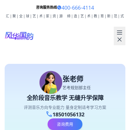
400-666-4114
咨询服务热线
汇|聚|全|球|艺|术|家|资|源
缔|造|艺|术|教|育|新|范|式
张老师
艺考规划部主任
全阶段音乐教学 无缝升学保障
评测音乐方向专业能力 量身定制适考学习方案
call
18501056132
咨询费用