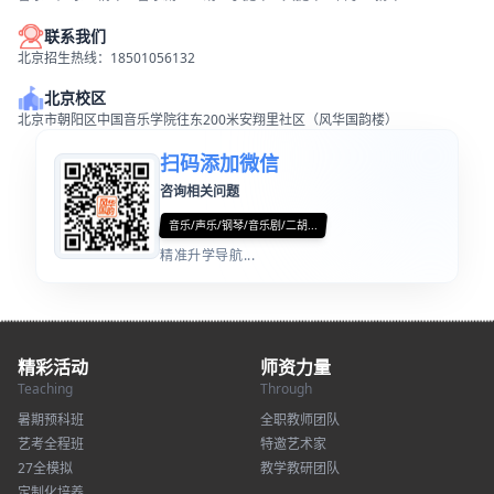
联系我们
北京招生热线：18501056132
北京校区
北京市朝阳区中国音乐学院往东200米安翔里社区（风华国韵楼）
扫码添加微信
咨询相关问题
音乐/声乐/钢琴/音乐剧/二胡...
精准升学导航...
精彩活动
师资力量
Teaching
Through
暑期预科班
全职教师团队
艺考全程班
特邀艺术家
27全模拟
教学教研团队
定制化培养