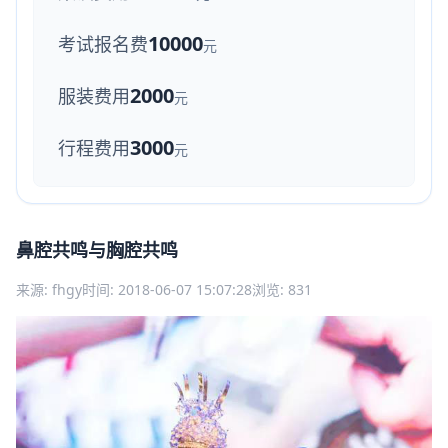
10000
考试报名费
元
2000
服装费用
元
3000
行程费用
元
鼻腔共鸣与胸腔共鸣
来源: fhgy
时间: 2018-06-07 15:07:28
浏览: 831