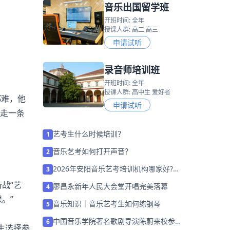
音乐出国留学班
开班时间: 全年
授课人群: 高二 高三
申请试听
录音师培训班
开班时间: 全年
授课人群: 高中生 爱好者
都难，他
申请试听
想走一条
艺考生什么时候培训？
1
音乐艺考如何打开声音？
2
2026年安阳音乐艺考培训机构哪家好?家
3
长该如何选择？
战“艺
廖昌永新年人民大会堂开唱完美落幕
4
。”
音乐知识｜音乐艺考生如何练钢琴
5
中国音乐学院著名歌剧导演陈蔚来校参观
6
生选择参