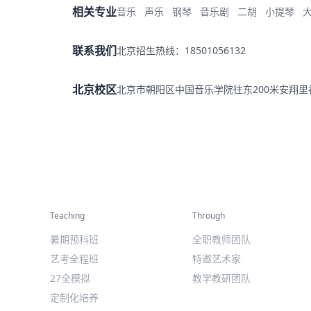
相关专业
音乐
声乐
钢琴
音乐剧
二胡
小提琴
联系我们
北京招生热线：18501056132
北京校区
北京市朝阳区中国音乐学院往东200米安翔
精彩活动
师资力量
Teaching
Through
暑期预科班
全职教师团队
艺考全程班
特邀艺术家
27全模拟
教学教研团队
定制化培养