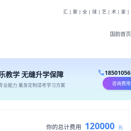
汇|聚|全|球|艺|术|家
国韵首页
call
18501056
乐教学 无缝升学保障
咨询费用
专业能力 量身定制适考学习方案
120000
你的总计费用
元