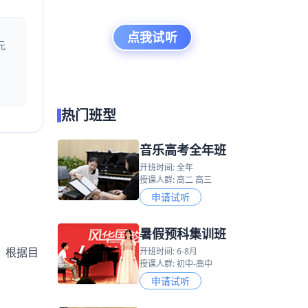
点我试听
元
热门班型
音乐高考全年班
开班时间: 全年
授课人群: 高二 高三
申请试听
暑假预科集训班
，根据目
开班时间: 6-8月
授课人群: 初中-高中
申请试听