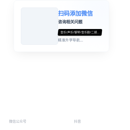
扫码添加微信
咨询相关问题
音乐/声乐/钢琴/音乐剧/二胡...
精准升学导航...
微信公众号
抖音