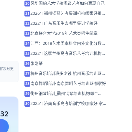
风华国韵艺术学校浅谈艺考如何表现自己
20
2026年郑州钢琴艺考集训机构哪家好推荐
21
「考前集训营招生中」
2022年广东音乐生去哪里集训学校好
22
北京联合大学2018年艺术类招生简章
23
江西：2018艺术类本科省内外文化分数线
24
将合并
2022年这家兰州高考音乐艺考培训机构/
25
学校「免费试听」
张刚肇
26
将及时更
杭州音乐培训班多少钱 杭州音乐培训班学
27
费是多少「预约名师」
南京舞蹈培训-南京舞蹈艺考培训班哪家好
28
衢州钢琴培训_衢州钢琴培训机构哪个
29
好？
2025年济南音乐高考培训学校哪家好 家
30
长该如何选择？
132