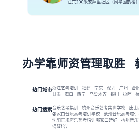
往东200米安翔里社区（风华国韵楼
办学靠师资管理取胜
浙江艺考培训
福建
南京
深圳
广州
合
热门城市
甘肃
海口
西宁
乌鲁木齐
银川
拉萨
音乐艺考集训
杭州音乐艺考集训学校
唐山
热门搜索
张家口音乐高考培训学校
沧州音乐高考培训
沈阳正规声乐艺考培训哪家口碑好
杭州音乐
钢琴培训