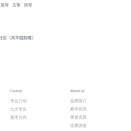
大提琴
古筝
扬琴
里社区（风华国韵楼）
专业课程
关于我们
Course
About us
专业介绍
品牌简介
九大专业
教学师资
报考方向
荣誉资质
往期讲座