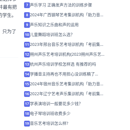
指导
声乐学习 正确发声方法的训练步骤
7
并最有把
2024年广西钢琴艺考集训机构「助力音乐
的学生。
8
艺考升学」
声乐知识之乐曲和声的运用
9
，只为了
儿童舞蹈培训班怎么选？
10
2023年邢台音乐艺考培训机构「考前集训
11
营招生中」
朔州声乐艺考培训机构(2023朔州声乐艺
12
考培训机构哪家好)
杭州声乐培训学校怎样选 有推荐的吗
13
学播音主持再也不用担心没训练稿了
14
（二）
2024年宿州音乐艺考集训机构「助力音乐
15
艺考升学」
2022年辽宁艺考声乐集训机构「考前集训
16
营招生中」
学表演培训一般要花多少钱？
17
电子琴培训班收费多少
18
音乐艺考培训怎么样?
19