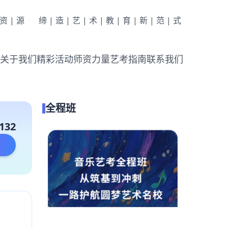
|资|源
缔|造|艺|术|教|育|新|范|式
关于我们
精彩活动
师资力量
艺考指南
联系我们
全程班
132