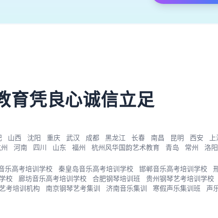
）
教育凭良心诚信立足
肥
山西
沈阳
重庆
武汉
成都
黑龙江
长春
南昌
昆明
西安
上
杭州
河南
四川
山东
福州
杭州风华国韵艺术教育
青岛
常州
洛阳
音乐高考培训学校
秦皇岛音乐高考培训学校
邯郸音乐高考培训学校
学校
廊坊音乐高考培训学校
合肥钢琴培训班
贵州钢琴艺考培训学校
艺考培训机构
南京钢琴艺考集训
济南音乐集训
寒假声乐集训班
声