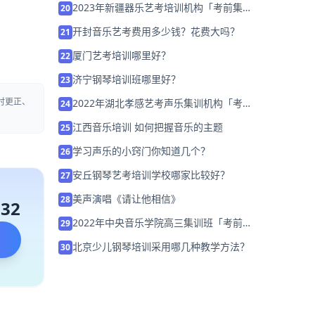
2023年新疆器乐艺考培训机构「考前集训
20
营招生中」
开封音乐艺考费用多少钱？花费大吗？
21
厦门艺考培训哪里好？
22
济宁钢琴培训班哪里好？
23
时更正、
2022年湖北孝感艺考声乐集训机构「考前
24
集训营招生中」
江西音乐培训 如何把握音乐的主题
25
学习声乐的小窍门你知道几个？
26
安丘钢琴艺考培训学校哪家比较好？
27
美声演唱《请让他相信》
28
132
2022年中央音乐学院高三集训班「考前集
29
训营招生中」
北京少儿钢琴培训采用哪几种教学方法？
30