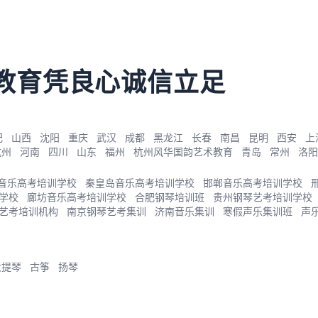
教育凭良心诚信立足
肥
山西
沈阳
重庆
武汉
成都
黑龙江
长春
南昌
昆明
西安
上
杭州
河南
四川
山东
福州
杭州风华国韵艺术教育
青岛
常州
洛阳
音乐高考培训学校
秦皇岛音乐高考培训学校
邯郸音乐高考培训学校
学校
廊坊音乐高考培训学校
合肥钢琴培训班
贵州钢琴艺考培训学校
艺考培训机构
南京钢琴艺考集训
济南音乐集训
寒假声乐集训班
声
大提琴
古筝
扬琴