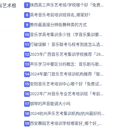
择培训班）
陕西高三声乐艺考班/学校哪个好「免费试
有艺术根
7
听」
高考音乐考前培训班排名_哪家好?
8
教你最直接分辨街舞种类的方式
9
音乐学高考集训多少钱（学音乐集训要多
10
少钱）
打破误解 ！音乐联考与校考到底怎么选？
11
（一）
2025年广西音乐艺考集训学校推荐「26
12
届集训招生」
声乐学习中要区分的概念：音乐剧与歌剧
13
的区别（一）
2024年厦门音乐艺考培训机构推荐「联考
14
校考集训营招生中」
安阳音乐艺考培训中心哪个好「免费试
15
听」
2022年广州音乐专业艺考培训班「考前集
16
训营招生中」
钢琴的声音能调大小吗
17
2024杭州声乐艺考集训机构(杭州最好的
18
声乐艺考学校)
西安舞蹈艺考培训学校哪家好_哪个好_学
19
费多少？