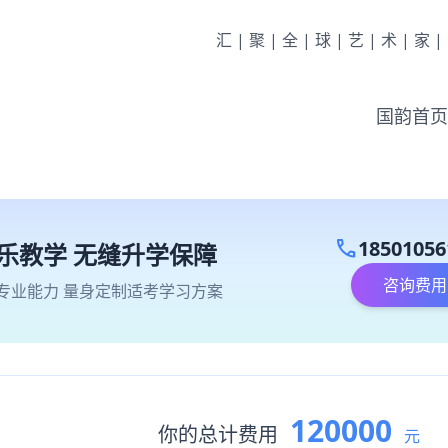
汇|聚|全|球|艺|术|家
国韵首页
call
18501056
乐教学 无缝升学保障
咨询费用
专业能力 量身定制适考学习方案
120000
你的总计费用
元