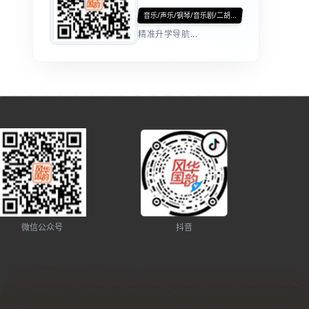
音乐/声乐/钢琴/音乐剧/二胡...
精准升学导航...
微信公众号
抖音