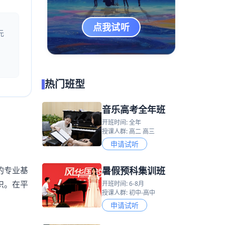
点我试听
元
热门班型
音乐高考全年班
开班时间: 全年
授课人群: 高二 高三
申请试听
暑假预科集训班
的专业基
识。在平
开班时间: 6-8月
授课人群: 初中-高中
申请试听