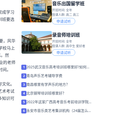
音乐出国留学班
开班时间: 全年
完成学习
授课人群: 高二 高三
训班要选
申请试听
录音师培训班
要，风华
开班时间: 全年
授课人群: 高中生 爱好者
学校马上
申请试听
忘。然
业的老师
2025武汉音乐高考培训班哪里好?如何选
1
时间。
择培训机构？
青岛声乐艺考辅导学费
2
好文化。
南昌哪里有学声乐的地方？
3
艺术考试
北京钢琴培训班哪里好？
4
多知识可
2022年这家广西高考音乐考前培训学院/
5
学校「免费试听」
永安市音乐类艺考集训机构（24届怎么选
6