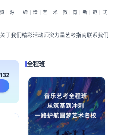
|资|源
缔|造|艺|术|教|育|新|范|式
关于我们
精彩活动
师资力量
艺考指南
联系我们
全程班
132