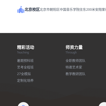
北京校区
北京市朝阳区中国音乐学院往东200米安翔
精彩活动
师资力量
Teaching
Through
暑期预科班
全职教师团队
艺考全程班
特邀艺术家
27全模拟
教学教研团队
定制化培养