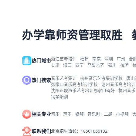
办学靠师资管理取胜
浙江艺考培训
福建
南京
深圳
广州
合
热门城市
甘肃
海口
西宁
乌鲁木齐
银川
拉萨
音乐艺考集训
杭州音乐艺考集训学校
唐山
热门搜索
张家口音乐高考培训学校
沧州音乐高考培训
沈阳正规声乐艺考培训哪家口碑好
杭州音乐
钢琴培训
相关专业
音乐
声乐
钢琴
音乐剧
二胡
小提琴
联系我们
北京招生热线：18501056132