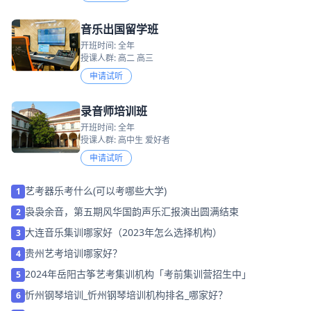
音乐出国留学班
开班时间: 全年
授课人群: 高二 高三
申请试听
录音师培训班
开班时间: 全年
授课人群: 高中生 爱好者
申请试听
艺考器乐考什么(可以考哪些大学)
1
袅袅余音，第五期风华国韵声乐汇报演出圆满结束
2
大连音乐集训哪家好（2023年怎么选择机构）
3
贵州艺考培训哪家好？
4
2024年岳阳古筝艺考集训机构「考前集训营招生中」
5
忻州钢琴培训_忻州钢琴培训机构排名_哪家好？
6