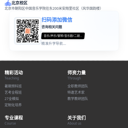
北京校区
北京市朝阳区中国音乐学院往东200米安翔里社区（风华国韵楼）
扫码添加微信
咨询相关问题
音乐/声乐/钢琴/音乐剧/二胡...
精准升学导航...
精彩活动
师资力量
Teaching
Through
暑期预科班
全职教师团队
艺考全程班
特邀艺术家
27全模拟
教学教研团队
定制化培养
专业课程
关于我们
Course
About us