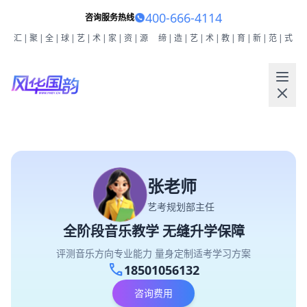
400-666-4114
咨询服务热线
汇|聚|全|球|艺|术|家|资|源
缔|造|艺|术|教|育|新|范|式
张老师
艺考规划部主任
全阶段音乐教学 无缝升学保障
评测音乐方向专业能力 量身定制适考学习方案
call
18501056132
咨询费用