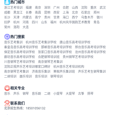
热门城市
浙江艺考培训
福建
南京
深圳
广州
合肥
山西
沈阳
重庆
武汉
成都
黑龙江
长春
南昌
昆明
西安
上海
北京
石家庄
郑州
长沙
天津
内蒙古
南宁
贵州
甘肃
海口
西宁
乌鲁木齐
银川
拉萨
杭州
河南
四川
山东
福州
杭州风华国韵艺术教育
青岛
常州
洛阳
大连
热门搜索
音乐艺考集训
杭州音乐艺考集训学校
唐山音乐高考培训学校
秦皇岛音乐高考培训学校
邯郸音乐高考培训学校
邢台音乐高考培训学校
保定音乐高考培训学校
张家口音乐高考培训学校
沧州音乐高考培训学校
廊坊音乐高考培训学校
合肥钢琴培训班
贵州钢琴艺考培训学校
川音钢琴艺考培训学校
南京钢琴艺考集训
沈阳正规声乐艺考培训哪家口碑好
杭州音乐艺考培训机构
南京钢琴艺考集训
济南音乐集训
寒假声乐集训班
声乐艺考生钢琴集训
二胡培训
器乐培训
音乐培训
钢琴培训
相关专业
音乐
声乐
钢琴
音乐剧
二胡
小提琴
大提琴
古筝
扬琴
联系我们
北京招生热线：18501056132