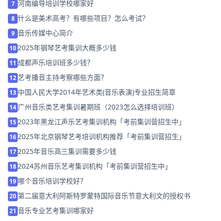
河南编导培训学校哪家好
7
什么是美术高考？有哪些项目？怎么考试？
8
音乐传媒中心简介
9
2025年钢琴艺考集训大概多少钱
10
成都声乐培训班多少钱？
11
艺考播音主持考察哪些方面？
12
中国人民大学2014年艺术类(音乐表演)专业招生简章
13
广州音乐类艺考集训暑期班（2023怎么选择培训班）
14
2023年黑龙江声乐艺考集训机构「考前集训营招生中」
15
2025年北京钢琴艺考培训机构推荐「考前集训营招生」
16
2025年音乐高三集训需要多少钱
17
2024苏州音乐艺考集训机构「考前集训营招生中」
18
哪个音乐培训学校好？
19
第二届意大利阿斯特罗蒙特国际音乐节意大利文的授权书
20
音乐专业艺考集训哪家好
21