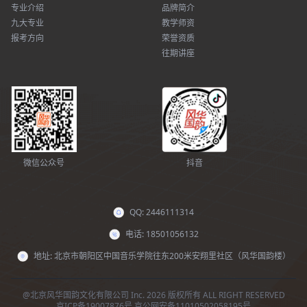
专业介绍
品牌简介
九大专业
教学师资
报考方向
荣誉资质
往期讲座
微信公众号
抖音
QQ: 2446111314
电话: 18501056132
地址: 北京市朝阳区中国音乐学院往东200米安翔里社区（风华国韵楼）
@北京风华国韵文化有限公司 Inc. 2026 版权所有 ALL RIGHT RESERVED
京ICP备19007876号
京公网安备11010502058195号