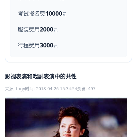
10000
考试报名费
元
2000
服装费用
元
3000
行程费用
元
影视表演和戏剧表演中的共性
来源: fhgy
时间: 2018-04-26 15:34:54
浏览: 497