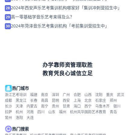
2024年西安声乐艺考集训机构哪家好「集训冲刺营招生中」
28
高一零基础学音乐艺考来得及么？
29
2024年菏泽音乐艺考集训机构「考前集训营招生中」
30
办学靠师资管理取胜
教育凭良心诚信立足
热门城市
浙江艺考培训
福建
南京
深圳
广州
合肥
山西
沈阳
重庆
武汉
成都
黑龙江
长春
南昌
昆明
西安
上海
北京
石家庄
郑州
长沙
天津
内蒙古
南宁
贵州
甘肃
海口
西宁
乌鲁木齐
银川
拉萨
杭州
河南
四川
山东
福州
杭州风华国韵艺术教育
青岛
常州
洛阳
大连
热门搜索