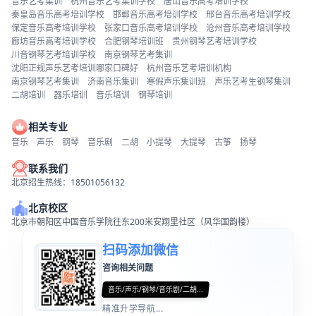
音乐艺考集训
杭州音乐艺考集训学校
唐山音乐高考培训学校
秦皇岛音乐高考培训学校
邯郸音乐高考培训学校
邢台音乐高考培训学校
保定音乐高考培训学校
张家口音乐高考培训学校
沧州音乐高考培训学校
廊坊音乐高考培训学校
合肥钢琴培训班
贵州钢琴艺考培训学校
川音钢琴艺考培训学校
南京钢琴艺考集训
沈阳正规声乐艺考培训哪家口碑好
杭州音乐艺考培训机构
南京钢琴艺考集训
济南音乐集训
寒假声乐集训班
声乐艺考生钢琴集训
二胡培训
器乐培训
音乐培训
钢琴培训
相关专业
音乐
声乐
钢琴
音乐剧
二胡
小提琴
大提琴
古筝
扬琴
联系我们
北京招生热线：18501056132
北京校区
北京市朝阳区中国音乐学院往东200米安翔里社区（风华国韵楼）
扫码添加微信
咨询相关问题
音乐/声乐/钢琴/音乐剧/二胡...
精准升学导航...