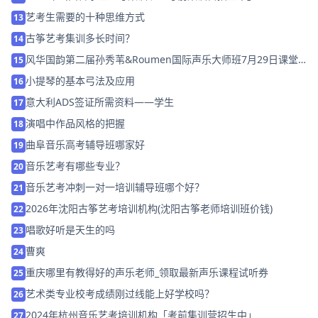
艺考生需要的十种思维方式
13
古筝艺考集训多长时间？
14
风华国韵第二届孙秀苇&Roumen国际声乐大师班7月29日课堂
15
花絮
小提琴的基本弓法及应用
16
意大利ADS签证所需资料――学生
17
演唱中作品风格的把握
18
曲阜音乐高考辅导班哪家好
19
音乐艺考有哪些专业？
20
音乐艺考冲刺一对一培训辅导班哪个好？
21
2026年沈阳古筝艺考培训机构(沈阳古筝老师培训班价钱)
22
唱歌好听是天生的吗
23
曹爽
24
重庆哪里有教得好的声乐老师_领取最新声乐课程试听券
25
艺术类专业校考成绩刚过线能上好学校吗？
26
2024年杭州音乐艺考培训机构「考前集训营招生中」
27