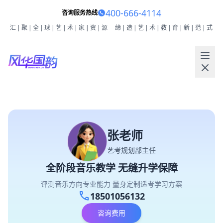
400-666-4114
咨询服务热线
汇|聚|全|球|艺|术|家|资|源
缔|造|艺|术|教|育|新|范|式
张老师
艺考规划部主任
全阶段音乐教学 无缝升学保障
评测音乐方向专业能力 量身定制适考学习方案
call
18501056132
咨询费用