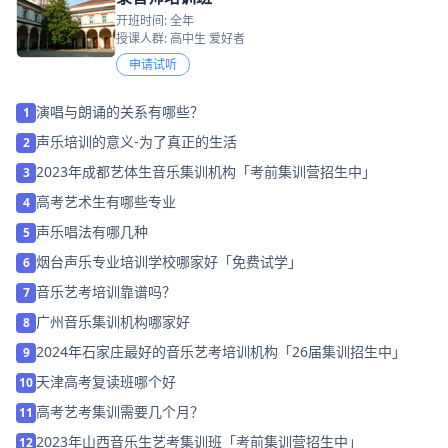
开班时间: 全年
授课人群: 高中生 爱好者
申请试听
演唱与朗诵的关系有哪些？
1
声乐培训的意义-为了真正的生活
2
2023年成都艺体生音乐集训机构「考前集训营招生中」
3
高考艺术生有哪些专业
4
声乐唱法有哪几种
5
烟台声乐专业培训学校哪家好「免费试学」
6
音乐艺考培训靠谱吗？
7
广州音乐集训机构哪家好
8
2024年石家庄最好的音乐艺考培训机构「26届集训招生中」
9
天津高考复读班哪个好
10
高考艺考集训需要几个月？
11
2023年山西音乐生艺考集训班「考前集训营招生中」
12