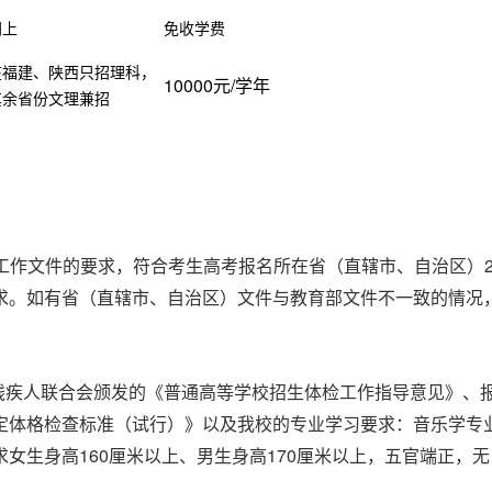
同上
免收学费
在福建、陕西只招理科，
10000
/
元
学年
其余省份文理兼招
工作文件的要求，符合考生高考报名所在省（直辖市、自治区）
求。如有省（直辖市、自治区）文件与教育部文件不一致的情况
残疾人联合会颁发的《普通高等学校招生体检工作指导意见》、
定体格检查标准（试行）》以及我校的专业学习要求：音乐学专
160
170
求女生身高
厘米以上、男生身高
厘米以上，五官端正，无
。