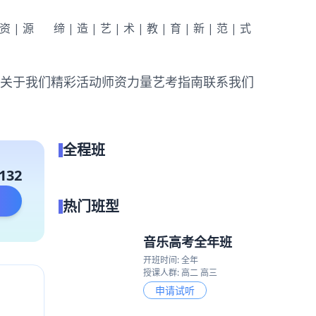
|资|源
缔|造|艺|术|教|育|新|范|式
关于我们
精彩活动
师资力量
艺考指南
联系我们
全程班
132