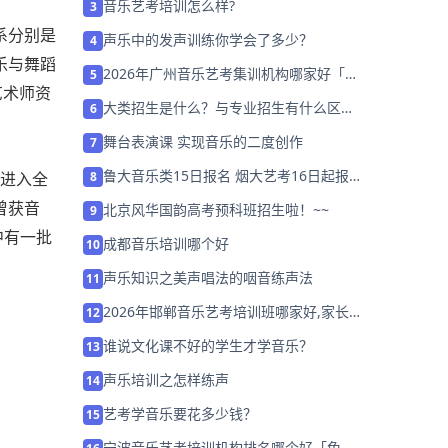
音乐出国留学班
系分别是
开班时间: 全年
授课人群: 高二 高三
乐与舞蹈
申请试听
艺术师资
录音师培训班
开班时间: 全年
授课人群: 高中生 爱好者
进入全
申请试听
曾获音
中有一批
2022年重庆音乐艺考集训机构排名哪家好
1
天津音乐高考培训班哪家好
2
音乐艺考培训怎么样?
3
声乐中的发声训练你学会了多少？
4
2026年广州音乐艺考集训机构哪家好「考
5
前集训营招生」
大类招生是什么？与专业招生有什么区
6