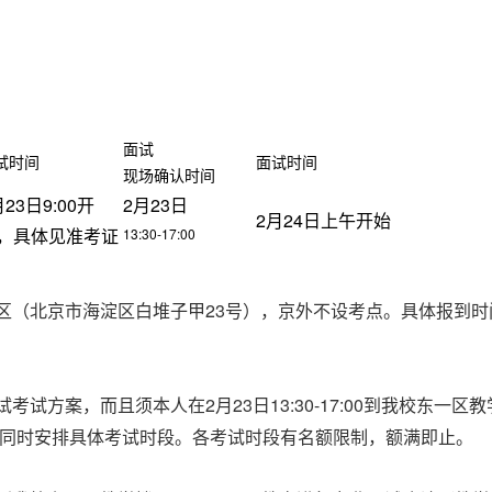
面试
试时间
面试时间
现场确认时间
23
9:00
2
23
月
日
开
月
日
2
24
月
日上午开始
13:30-17:00
，具体见准考证
23
区（北京市海淀区白堆子甲
号），京外不设考点。具体报到时
2
23
13:30-17:00
试考试方案，而且须本人在
月
日
到我校东一区教
同时安排具体考试时段。各考试时段有名额限制，额满即止。