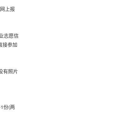
网上报
业志愿信
直接参加
没有照片
1
(
件
份
两