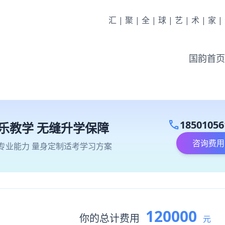
汇|聚|全|球|艺|术|家
国韵首页
call
18501056
乐教学 无缝升学保障
咨询费用
专业能力 量身定制适考学习方案
120000
你的总计费用
元