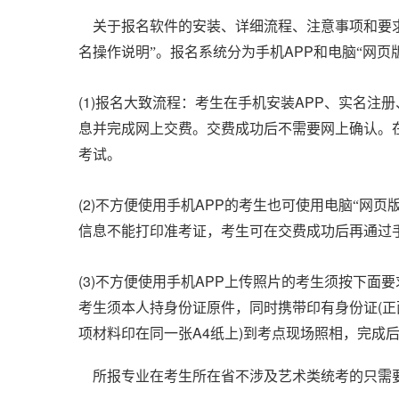
关于报名软件的安装、详细流程、注意事项和要
APP
名操作说明”。报名系统分为手机
和电脑“网页
(1)
APP
报名大致流程：考生在手机安装
、实名注册
息并完成网上交费。交费成功后不需要网上确认。
考试。
(2)
APP
不方便使用手机
的考生也可使用电脑“网页
信息不能打印准考证，考生可在交费成功后再通过
(3)
APP
不方便使用手机
上传照片的考生须按下面要
(
考生须本人持身份证原件，同时携带印有身份证
正
A4
)
项材料印在同一张
纸上
到考点现场照相，完成
所报专业在考生所在省不涉及艺术类统考的只需