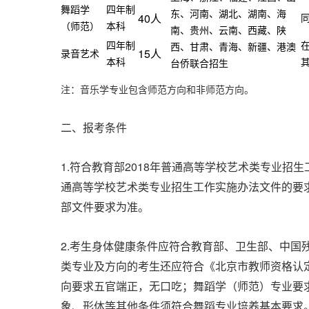
舞蹈学
四年制
东、河南、湖北、湖南、海
40
人
（师范）
本科
南、贵州、云南、西藏、陕
四年制
西、甘肃、青海、新疆、港澳
15
人
录音艺术
本科
台侨联合招生
注：音乐学专业包含师范方向和非师范方向。
二、报考条件
1.
2018
符合教育部
年普通高等学校艺术类专业招生
通高等学校艺术类专业招生工作实施办法文件的要
部文件要求为准。
2.
考生身体健康条件应符合教育部、卫生部、中国
类专业及方向的考生还应符合《北京市教师资格认
向要求五官端正，无口吃；舞蹈学（师范）专业要
象、形体等其他条件须符合舞蹈专业培养基本要求