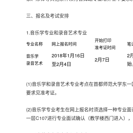
三、报名及考试安排
1.
音乐学专业和录音艺术专业
开始打印
专业名称
网上报名时间
笔
准考证时间
2018
1
16
2
年
月
日
音乐学
2
7
月
日
2
4
录音艺术
始
至
月
日
(1)
音乐学和录音艺术专业考点在首都师范大学东一
要求见准考证。
(2)
音乐学专业考生在网上报名时须选择一种专业面
C107
一层
进行专业面试确认（教学楼西门进入），