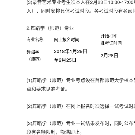
(3)
2
23
13:30-17:00
录音艺术专业考生须本人在
月
日
入），同时安排具体考试时段。各考试时段有名额
2.
舞蹈学（师范）专业
开始打印
专业名称
网上报名时间
准考证时间
2018
1
29
年
月
日
舞蹈学
2
28
月
日
2
25
（师范）
至
月
日
(1)
舞蹈学（师范）专业考点设在首都师范大学校本
点和要求见准考证。
(2)
舞蹈学（师范）在网上报名时须选择一试考试时
(3)
舞蹈学（师范）专业一试结果发布时，同时公布
段有名额限制，额满即止。