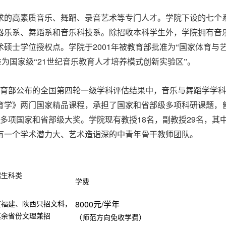
的高素质音乐、舞蹈、录音艺术等专门人才。学院下设的七个
器乐系、舞蹈系和音乐科技系。除招收本科学生外，学院拥有音
2001
术硕士学位授权点。学院于
年被教育部批准为“国家体育与
21
为国家级“
世纪音乐教育人才培养模式创新实验区”。
育部公布的全国第四轮一级学科评估结果中，音乐与舞蹈学学科
育学》两门国家精品课程，承担了国家和省部级多项科研课题，
18
29
”等多项国家和省部级大奖。学院现有教授
名，副教授
名，其
有一个学术潜力大、艺术造诣深的中青年骨干教师团队。
招生科类
学费
8000
/
在福建、陕西只招文科，
元
学年
其余省份文理兼招
（师范方向免收学费）