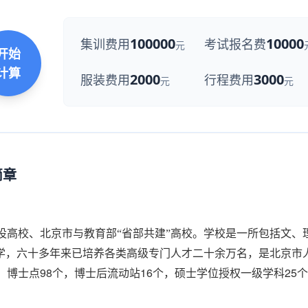
100000
10000
集训费用
考试报名费
元
开始
计算
2000
3000
服装费用
行程费用
元
元
简章
建设高校、北京市与教育部“省部共建”高校。学校是一所包括文、
学，六十多年来已培养各类高级专门人才二十余万名，是北京市
98
16
25
，博士点
个，博士后流动站
个，硕士学位授权一级学科
个