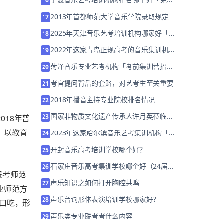
别？
舞台表演课 实现音乐的二度创作
7
鲁大音乐类15日报名 烟大艺考16日起报
8
名
北京风华国韵高考预科班招生啦！~~
9
成都音乐培训哪个好
10
声乐知识之美声唱法的咽音练声法
11
2026年邯郸音乐艺考培训班哪家好,家长
12
该如何选择？
谁说文化课不好的学生才学音乐？
13
2018
年普
声乐培训之怎样练声
14
，以教育
艺考学音乐要花多少钱？
15
宁波音乐艺考培训机构排名哪个好「免费
16
试学」
2013年首都师范大学音乐学院录取规定
17
报考师范
业师范方
2025年天津音乐艺考培训机构哪家好「集
18
训营招生」
口吃，形
2022年这家青岛正规高考的音乐集训机
19
构/学校「免费试听」