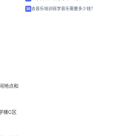
菏泽音乐专业艺考机构「考前集训营招生
20
中」
考官提问背后的套路，对艺考生至关重要
21
2018年播音主持专业院校排名情况
22
国家非物质文化遗产传承人许月英莅临风
23
华国韵并送上祝福
2023年这家哈尔滨音乐艺考集训机构「考
24
前集训营招生中」
开封音乐高考培训学校哪个好？
25
石家庄音乐高考集训学校哪个好（24届怎
26
么选择）
声乐知识之如何打开胸腔共鸣
27
声乐台词形体表演培训学校哪家好？
28
间地点和
声乐类专业联考考什么内容
29
去音乐培训班学音乐需要多少钱？
30
C
学楼
区