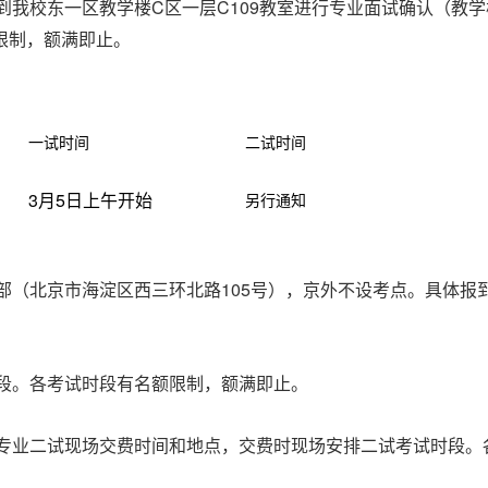
C
C109
到我校东一区教学楼
区一层
教室进行专业面试确认（教学
限制，额满即止。
一试时间
二试时间
3
5
月
日上午开始
另行通知
105
部（北京市海淀区西三环北路
号），京外不设考点。具体报
段。各考试时段有名额限制，额满即止。
专业二试现场交费时间和地点，交费时现场安排二试考试时段。