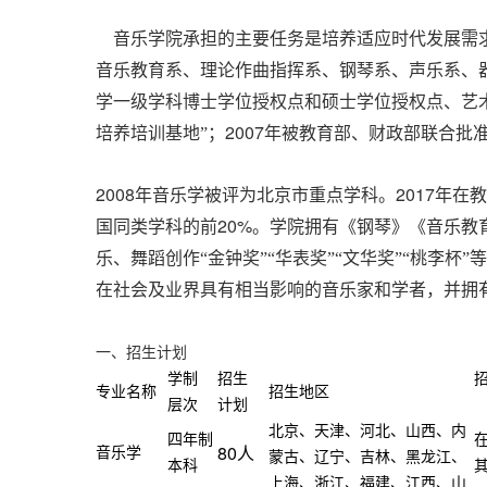
音乐学院承担的主要任务是培养适应时代发展需求
音乐教育系、理论作曲指挥系、钢琴系、声乐系、
学一级学科博士学位授权点和硕士学位授权点、艺
2007
培养培训基地”；
年被教育部、财政部联合批准
2008
2017
年音乐学被评为北京市重点学科。
年在教
20%
国同类学科的前
。学院拥有《钢琴》《音乐教
乐、舞蹈创作“金钟奖”“华表奖”“文华奖”“桃李杯
在社会及业界具有相当影响的音乐家和学者，并拥
一、招生计划
学制
招生
专业名称
招生地区
层次
计划
北京、天津、河北、山西、内
四年制
80
音乐学
人
蒙古、辽宁、吉林、黑龙江、
本科
上海、浙江、福建、江西、山