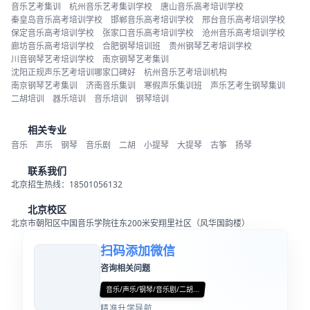
音乐艺考集训
杭州音乐艺考集训学校
唐山音乐高考培训学校
秦皇岛音乐高考培训学校
邯郸音乐高考培训学校
邢台音乐高考培训学校
保定音乐高考培训学校
张家口音乐高考培训学校
沧州音乐高考培训学校
廊坊音乐高考培训学校
合肥钢琴培训班
贵州钢琴艺考培训学校
川音钢琴艺考培训学校
南京钢琴艺考集训
沈阳正规声乐艺考培训哪家口碑好
杭州音乐艺考培训机构
南京钢琴艺考集训
济南音乐集训
寒假声乐集训班
声乐艺考生钢琴集训
二胡培训
器乐培训
音乐培训
钢琴培训
相关专业
音乐
声乐
钢琴
音乐剧
二胡
小提琴
大提琴
古筝
扬琴
联系我们
北京招生热线：18501056132
北京校区
北京市朝阳区中国音乐学院往东200米安翔里社区（风华国韵楼）
扫码添加微信
咨询相关问题
音乐/声乐/钢琴/音乐剧/二胡...
精准升学导航...