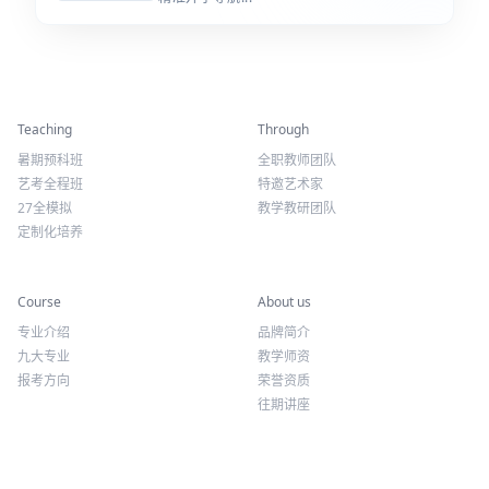
精彩活动
师资力量
Teaching
Through
暑期预科班
全职教师团队
艺考全程班
特邀艺术家
27全模拟
教学教研团队
定制化培养
专业课程
关于我们
Course
About us
专业介绍
品牌简介
九大专业
教学师资
报考方向
荣誉资质
往期讲座