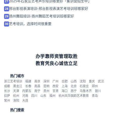
2025年石家庄艺考声乐培训哪里好「集训营招生中」
27
邢台影视表演培训-邢台影视表演艺考培训班哪家好
28
扬州舞蹈培训-扬州舞蹈艺考培训班哪家好
29
艺考培训，选择时间很重要
30
办学靠师资管理取胜
教育凭良心诚信立足
热门城市
浙江艺考培训
福建
南京
深圳
广州
合肥
山西
沈阳
重庆
武汉
成都
黑龙江
长春
南昌
昆明
西安
上海
北京
石家庄
郑州
长沙
天津
内蒙古
南宁
贵州
甘肃
海口
西宁
乌鲁木齐
银川
拉萨
杭州
河南
四川
山东
福州
杭州风华国韵艺术教育
青岛
常州
洛阳
大连
热门搜索