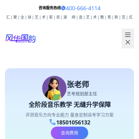
400-666-4114
咨询服务热线
汇|聚|全|球|艺|术|家|资|源
缔|造|艺|术|教|育|新|范|式
张老师
艺考规划部主任
全阶段音乐教学 无缝升学保障
评测音乐方向专业能力 量身定制适考学习方案
call
18501056132
咨询费用