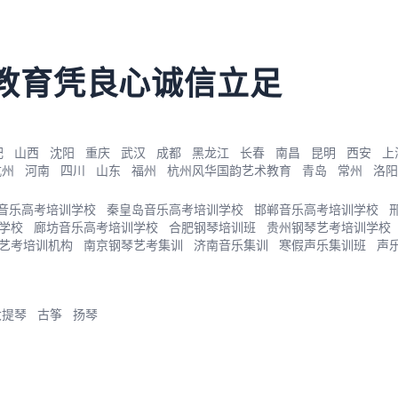
教育凭良心诚信立足
肥
山西
沈阳
重庆
武汉
成都
黑龙江
长春
南昌
昆明
西安
上
杭州
河南
四川
山东
福州
杭州风华国韵艺术教育
青岛
常州
洛阳
音乐高考培训学校
秦皇岛音乐高考培训学校
邯郸音乐高考培训学校
学校
廊坊音乐高考培训学校
合肥钢琴培训班
贵州钢琴艺考培训学校
艺考培训机构
南京钢琴艺考集训
济南音乐集训
寒假声乐集训班
声
大提琴
古筝
扬琴