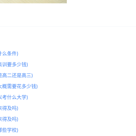
么条件)
集训要多少钱)
是高二还是高三)
大概需要花多少钱)
以考什么大学)
得及吗)
得及吗)
些学校)