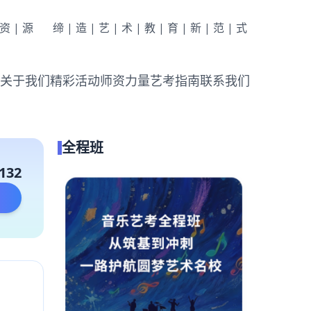
|资|源
缔|造|艺|术|教|育|新|范|式
关于我们
精彩活动
师资力量
艺考指南
联系我们
全程班
132