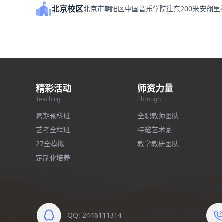
北京校区
北京市朝阳区中国音乐学院往东200米安翔
精彩活动
师资力量
Teaching
Through
暑期预科班
全职教师团队
艺考全程班
特邀艺术家
27全模拟
教学教研团队
定制化培养
QQ: 2446111314