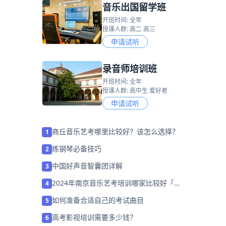
。
音乐出国留学班
开班时间: 全年
授课人群: 高二 高三
申请试听
录音师培训班
开班时间: 全年
授课人群: 高中生 爱好者
申请试听
商丘音乐艺考哪里比较好？该怎么选择？
1
练钢琴必备技巧
2
中国好声音智囊团详解
3
2024年南京音乐艺考培训哪家比较好「考
4
前集训营招生中」
如何准备合适自己的考试曲目
5
高考影视培训需要多少钱？
6