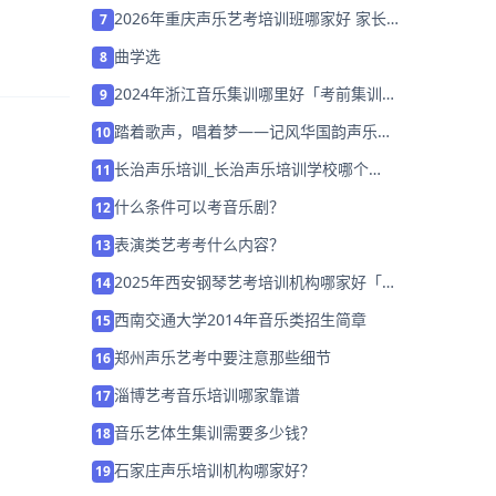
2026年重庆声乐艺考培训班哪家好 家长
7
该如何选择？
曲学选
8
2024年浙江音乐集训哪里好「考前集训营
9
招生中」
踏着歌声，唱着梦——记风华国韵声乐汇
10
报演出圆满成功
长治声乐培训_长治声乐培训学校哪个
11
好？
什么条件可以考音乐剧？
12
表演类艺考考什么内容？
13
2025年西安钢琴艺考培训机构哪家好「考
14
前集训营招生」
西南交通大学2014年音乐类招生简章
15
郑州声乐艺考中要注意那些细节
16
淄博艺考音乐培训哪家靠谱
17
音乐艺体生集训需要多少钱？
18
石家庄声乐培训机构哪家好？
19