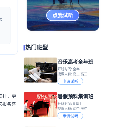
点我试听
元
热门班型
音乐高考全年班
开班时间: 全年
授课人群: 高二 高三
申请试听
暑假预科集训班
安排，更
来报名咨
开班时间: 6-8月
授课人群: 初中-高中
申请试听