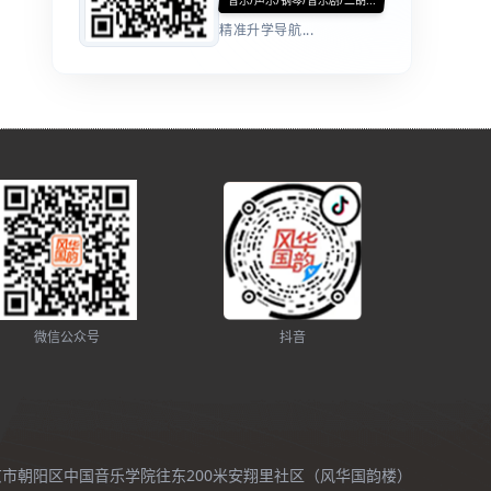
音乐/声乐/钢琴/音乐剧/二胡...
精准升学导航...
微信公众号
抖音
北京市朝阳区中国音乐学院往东200米安翔里社区（风华国韵楼）