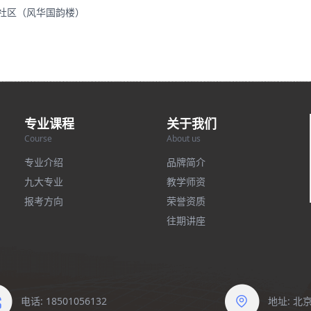
里社区（风华国韵楼）
专业课程
关于我们
Course
About us
专业介绍
品牌简介
九大专业
教学师资
报考方向
荣誉资质
往期讲座
电话: 18501056132
地址: 