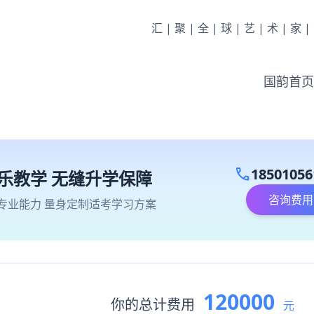
汇|聚|全|球|艺|术|家
国韵首页
call
18501056
乐教学 无缝升学保障
咨询费用
专业能力 量身定制适考学习方案
120000
你的总计费用
元