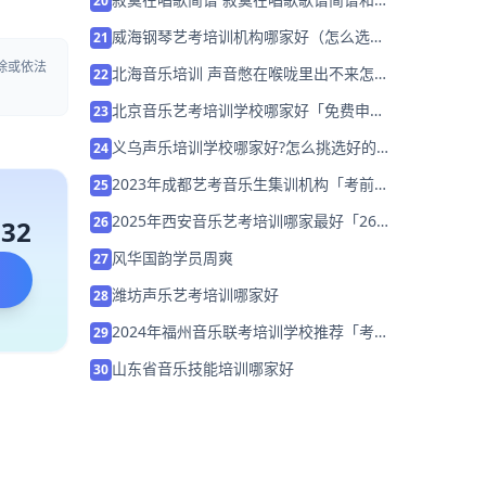
20
词完整版
威海钢琴艺考培训机构哪家好（怎么选
21
择）
除或依法
北海音乐培训 声音憋在喉咙里出不来怎么
22
办？
北京音乐艺考培训学校哪家好「免费申请
23
艺考规划」
义乌声乐培训学校哪家好?怎么挑选好的
24
声乐培训学校?
2023年成都艺考音乐生集训机构「考前集
25
训营招生中」
2025年西安音乐艺考培训哪家最好「26
26
132
届集训招生中」
风华国韵学员周爽
27
潍坊声乐艺考培训哪家好
28
2024年福州音乐联考培训学校推荐「考前
29
集训营招生中」
山东省音乐技能培训哪家好
30