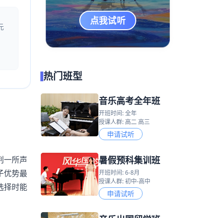
点我试听
元
热门班型
音乐高考全年班
开班时间: 全年
授课人群: 高二 高三
申请试听
暑假预科集训班
判一所声
子优势最
开班时间: 6-8月
授课人群: 初中-高中
选择时能
申请试听