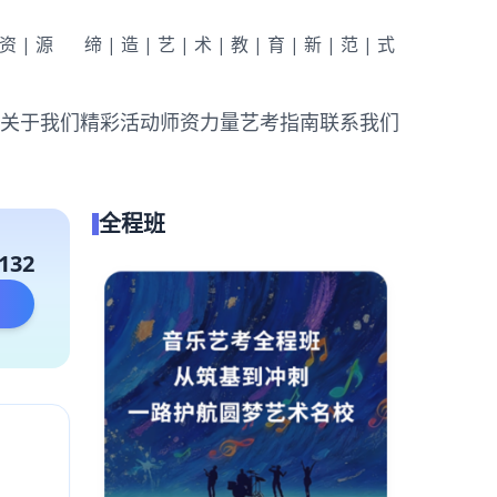
|资|源
缔|造|艺|术|教|育|新|范|式
关于我们
精彩活动
师资力量
艺考指南
联系我们
全程班
132