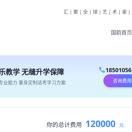
汇|聚|全|球|艺|术|家
国韵首页
call
18501056
乐教学 无缝升学保障
咨询费用
专业能力 量身定制适考学习方案
120000
你的总计费用
元