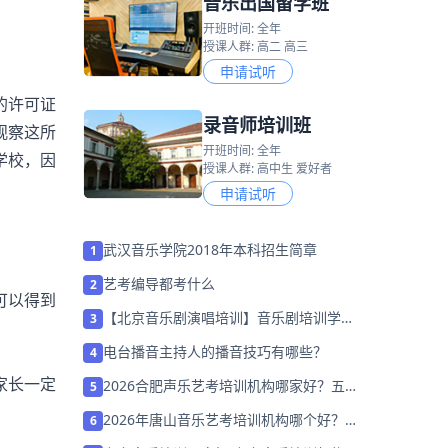
音乐出国留学班
开班时间: 全年
授课人群: 高二 高三
申请试听
的许可证
录音师培训班
观察这所
开班时间: 全年
学校，因
授课人群: 高中生 爱好者
申请试听
武汉音乐学院2018年本科招生简章
1
艺考编导都考什么
2
可以得到
【北京音乐剧演唱培训】音乐剧培训学校
3
哪家好？
电台播音主持人的播音技巧有哪些？
4
家长一定
2026合肥声乐艺考培训机构哪家好？五个
5
维度精准筛选不踩坑
2026年唐山音乐艺考培训机构哪个好？家
6
长该如何选择？