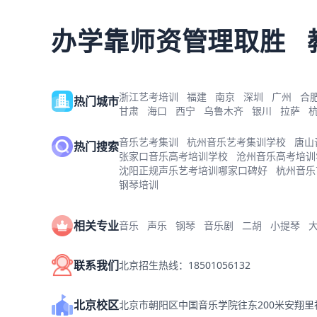
办学靠师资管理取胜
浙江艺考培训
福建
南京
深圳
广州
合
热门城市
甘肃
海口
西宁
乌鲁木齐
银川
拉萨
音乐艺考集训
杭州音乐艺考集训学校
唐山
热门搜索
张家口音乐高考培训学校
沧州音乐高考培训
沈阳正规声乐艺考培训哪家口碑好
杭州音乐
钢琴培训
相关专业
音乐
声乐
钢琴
音乐剧
二胡
小提琴
联系我们
北京招生热线：18501056132
北京校区
北京市朝阳区中国音乐学院往东200米安翔