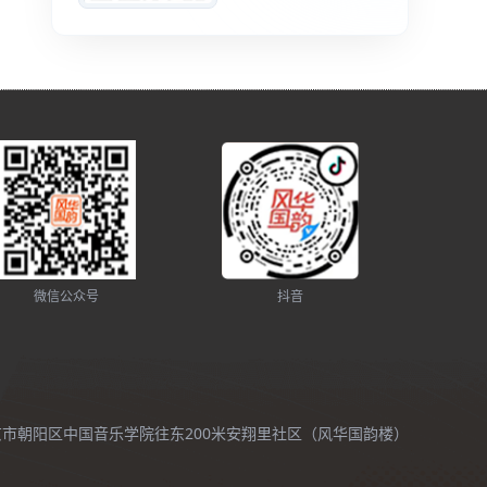
微信公众号
抖音
北京市朝阳区中国音乐学院往东200米安翔里社区（风华国韵楼）