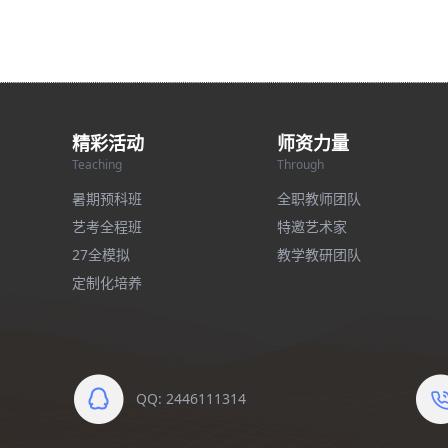
精彩活动
师资力量
Teaching
Through
暑期预科班
全职教师团队
艺考全程班
特邀艺术家
27全模拟
教学教研团队
定制化培养
QQ: 2446111314