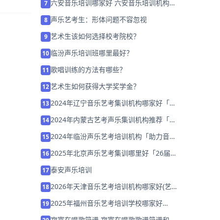
六安音乐培训哪家好 六安音乐培训机构排
7
名「名师指导」
声乐艺考生：形体问题不容忽视
8
艺术生该如何选择校考院校？
9
临汾声乐培训班哪里最好？
10
歌唱训练的方法有哪些？
11
艺术生如何获得大学奖学金？
12
2024年辽宁音乐艺考集训机构哪家好「考
13
前集训营招生中」
2024年内蒙古艺考声乐集训机构推荐「集
14
训营招生中」
2024年临汾声乐艺考培训机构「助力音乐
15
艺考升学」
2025年北京声乐艺考集训哪里好「26届
16
集训招生中」
泰安声乐培训
17
2026年天津音乐艺考培训机构哪家好(艺
18
考集训费用大概多少钱啊)
2025年福州音乐艺考培训学校哪家好
19
「26届集训营招生中」
寂寞在唱歌简谱 寂寞在唱歌歌谱简谱和歌