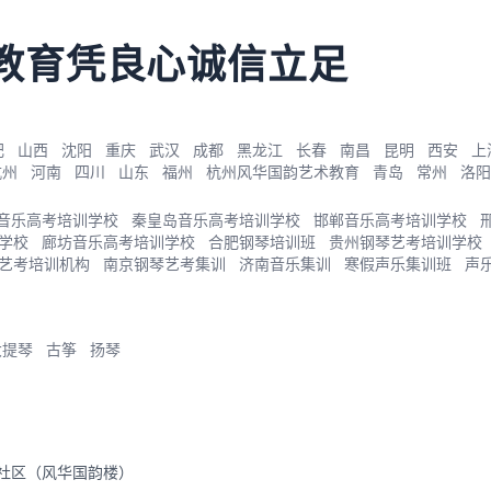
教育凭良心诚信立足
肥
山西
沈阳
重庆
武汉
成都
黑龙江
长春
南昌
昆明
西安
上
杭州
河南
四川
山东
福州
杭州风华国韵艺术教育
青岛
常州
洛阳
音乐高考培训学校
秦皇岛音乐高考培训学校
邯郸音乐高考培训学校
学校
廊坊音乐高考培训学校
合肥钢琴培训班
贵州钢琴艺考培训学校
艺考培训机构
南京钢琴艺考集训
济南音乐集训
寒假声乐集训班
声
大提琴
古筝
扬琴
里社区（风华国韵楼）