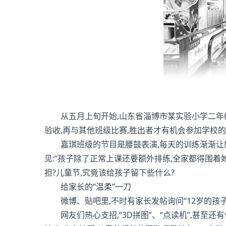
从五月上旬开始,山东省淄博市某实验小学二年级
验收,再与其他班级比赛,胜出者才有机会参加学校
嘉琪班级的节目是腰鼓表演,每天的训练渐渐让她觉
见:“孩子除了正常上课还要额外排练,全家都得围着
担?儿童节,究竟该给孩子留下些什么?
给家长的“温柔”一刀
微博、贴吧里,不时有家长发帖询问“12岁的孩子适
网友们热心支招,“3D拼图”、“点读机”,甚至