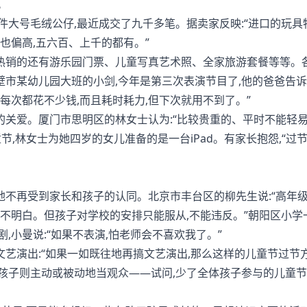
。
大号毛绒公仔,最近成交了九千多笔。据卖家反映:“进口的玩具
也偏高,五六百、上千的都有。”
销的还有游乐园门票、儿童写真艺术照、全家旅游套餐等等。
市某幼儿园大班的小剑,今年是第三次表演节目了,他的爸爸告诉记
每次都花不少钱,而且耗时耗力,但下次就用不到了。”
爱。厦门市思明区的林女士认为:“比较贵重的、平时不能轻
节,林女士为她四岁的女儿准备的是一台iPad。有家长抱怨,“过
不再受到家长和孩子的认同。北京市丰台区的柳先生说:“高年
看不明白。但孩子对学校的安排只能服从,不能违反。”朝阳区小学
,小曼说:“如果不表演,怕老师会不喜欢我了。”
演出:“如果一如既往地再搞文艺演出,那么这样的儿童节过节方
孩子则主动或被动地当观众——试问,少了全体孩子参与的儿童节