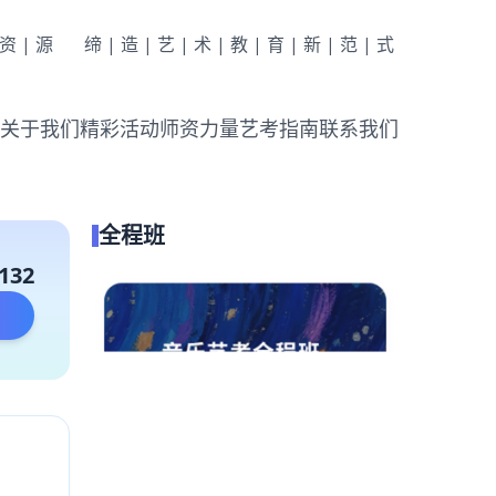
|资|源
缔|造|艺|术|教|育|新|范|式
关于我们
精彩活动
师资力量
艺考指南
联系我们
全程班
132