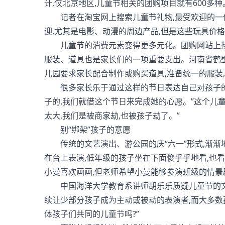
计,仅北京地区,儿童节相关的团购项目就有600多种
记者在淘宝网上搜索儿童节礼物,最受欢迎的一件
迎,尤其是电影、动漫的周边产品,但是这些玩具价格
儿童节的消费元素变得更多元化。团购网站上热
服装、道具也是家长们的一项重要支出。河南省鹤壁
儿园要求家长配合制作或购买道具,准备统一的服装,
很多家长乐于通过这样的节日表达自己对孩子的关
子的,我们就借这个节日来完成她的心愿。”这个儿童
太大,我们是被商家劫,也被孩子劫了。”
别“绑架”孩子的意愿
传统的文艺演出、游公园的庆“六一”形式,渐渐地
在台上表演,低年级的孩子坐在下面傻乎乎地看,也
小曼喜欢画画,但老师希望小曼能够参演班级的情景剧
中国海洋大学教育系讲师胡乐乐质疑儿童节的文艺
续让少部分孩子成为主动或被动的表演者,而大多数
体孩子们共同的儿童节吗?”