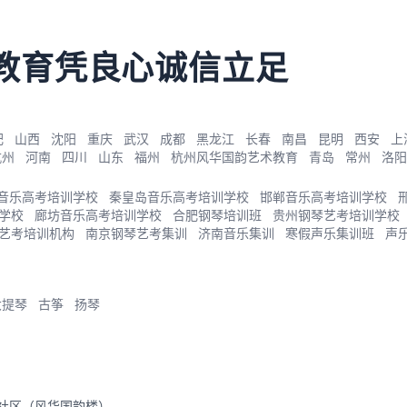
教育凭良心诚信立足
肥
山西
沈阳
重庆
武汉
成都
黑龙江
长春
南昌
昆明
西安
上
杭州
河南
四川
山东
福州
杭州风华国韵艺术教育
青岛
常州
洛阳
音乐高考培训学校
秦皇岛音乐高考培训学校
邯郸音乐高考培训学校
学校
廊坊音乐高考培训学校
合肥钢琴培训班
贵州钢琴艺考培训学校
艺考培训机构
南京钢琴艺考集训
济南音乐集训
寒假声乐集训班
声
大提琴
古筝
扬琴
里社区（风华国韵楼）