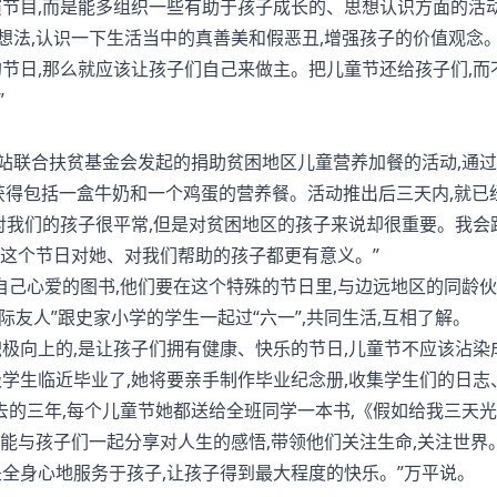
节目,而是能多组织一些有助于孩子成长的、思想认识方面的活动
想法,认识一下生活当中的真善美和假恶丑,增强孩子的价值观念。
节日,那么就应该让孩子们自己来做主。把儿童节还给孩子们,而
”
站联合扶贫基金会发起的捐助贫困地区儿童营养加餐的活动,通
获得包括一盒牛奶和一个鸡蛋的营养餐。活动推出后三天内,就已
奶,对我们的孩子很平常,但是对贫困地区的孩子来说却很重要。我会
么这个节日对她、对我们帮助的孩子都更有意义。”
心爱的图书,他们要在这个特殊的节日里,与边远地区的同龄伙
友人”跟史家小学的学生一起过“六一”,共同生活,互相了解。
极向上的,是让孩子们拥有健康、快乐的节日,儿童节不应该沾染
级学生临近毕业了,她将要亲手制作毕业纪念册,收集学生们的日志
过去的三年,每个儿童节她都送给全班同学一本书,《假如给我三天
望能与孩子们一起分享对人生的感悟,带领他们关注生命,关注世界
全身心地服务于孩子,让孩子得到最大程度的快乐。”万平说。