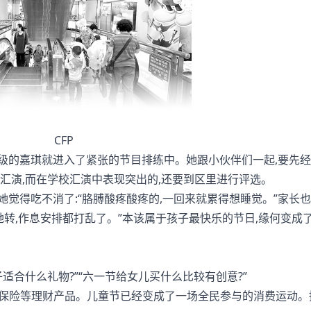
CFP
的嘉琪就进入了紧张的节目排练中。她跟小伙伴们一起,要先经
的汇演,而在学校汇演中表现突出的,还要到区里进行评选。
得吃不消了:“胳膊酸疼酸疼的,一回来就累得想睡觉。”家长
她转,作息安排都打乱了。”本该属于孩子最快乐的节日,缘何变成
合什么礼物?”“六一节给女儿买什么比较有创意?”
还有保险等理财产品。儿童节已经变成了一场全民参与的消费运动