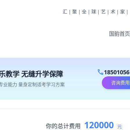
汇|聚|全|球|艺|术|家
国韵首页
call
18501056
乐教学 无缝升学保障
咨询费用
专业能力 量身定制适考学习方案
120000
你的总计费用
元