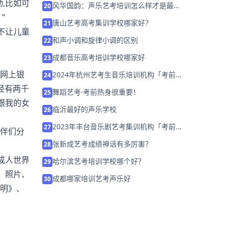
,比如可
风华国韵：声乐艺考培训怎么样才是最好
20
的
”
唐山艺考高考集训学校哪家好？
21
不让儿童
和声小调和旋律小调的区别
22
成都音乐高考培训学校哪家好
23
过网上银
2024年杭州艺考生音乐培训机构「考前集
24
训营招生中」
经有两千
舞蹈艺考·考前热身很重要！
25
跟我的女
临沂最好的声乐学校
26
2023年丰台音乐剧艺考集训机构「考前集
27
伴们分
训营招生中」
张新成艺考成绩神话有多厉害？
28
成人世界
哈尔滨艺考培训学校哪个好？
29
、照片、
成都哪家培训艺考声乐好
30
光明》、
。