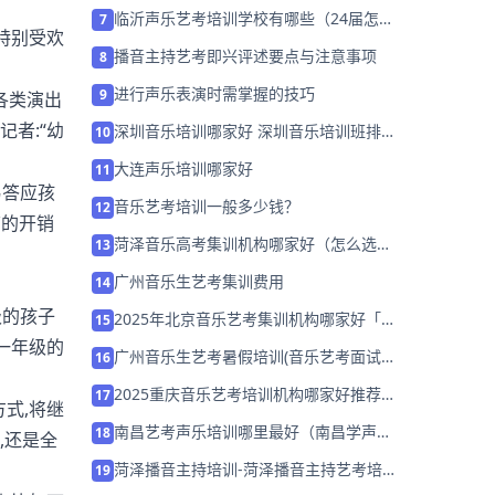
临沂声乐艺考培训学校有哪些（24届怎么
7
特别受欢
选择）
播音主持艺考即兴评述要点与注意事项
8
进行声乐表演时需掌握的技巧
9
各类演出
者:“幼
深圳音乐培训哪家好 深圳音乐培训班排名
10
「预约试听」
大连声乐培训哪家好
11
易答应孩
音乐艺考培训一般多少钱？
12
节的开销
菏泽音乐高考集训机构哪家好（怎么选
13
择）
广州音乐生艺考集训费用
14
级的孩子
2025年北京音乐艺考集训机构哪家好「考
15
前集训营招生中」
一年级的
广州音乐生艺考暑假培训(音乐艺考面试形
16
象分怎么拿)
2025重庆音乐艺考培训机构哪家好推荐
17
式,将继
「考前集训营招生中」
南昌艺考声乐培训哪里最好（南昌学声乐
18
,还是全
哪里好）
菏泽播音主持培训-菏泽播音主持艺考培训
19
班哪家好