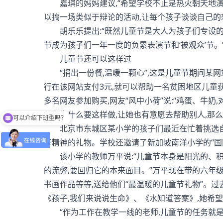
嘉琪的妈妈建议,“希望学校不止是热火朝天地演
以搞一场类似于辩论的活动,让每个孩子谈谈自己的
胡乐乐提出:“既然儿童节是大人为孩子们专设的
节成为孩子们一年一度的负累表演节和‘被观众’节。
儿童节还可以这样过
“捐出一份餐,温暖一颗心”,这是儿童节期间某网
行在该网站支付3元,就可以帮助一名贫困地区儿童
可以介绍下班型吗？
多名网友参加购买,网友“风中小荷”说:“鸡蛋、牛
儿讲为什么要这样做,让她也有意愿去帮助别人,那
你们是怎么收费的呢
北京市东城区某小学的孩子们最近在忙着挑选自己
享精神的礼物。学校还邀请了新加坡南洋小学的“国际
该小学的教师万平说:“儿童节本身是阳光的、积
的流弊,要回归它的本来面目。”万平现在带的六年
书画作品等等,送给他们“最温暖的儿童节礼物”。
《孩子,我们来说说生命》、《水知道答案》,她希
“作为工作在教学一线的老师,儿童节的任务就是