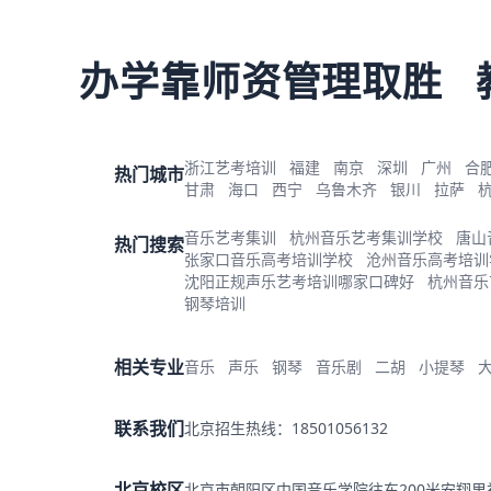
办学靠师资管理取胜
浙江艺考培训
福建
南京
深圳
广州
合
热门城市
甘肃
海口
西宁
乌鲁木齐
银川
拉萨
音乐艺考集训
杭州音乐艺考集训学校
唐山
热门搜索
张家口音乐高考培训学校
沧州音乐高考培训
沈阳正规声乐艺考培训哪家口碑好
杭州音乐
钢琴培训
相关专业
音乐
声乐
钢琴
音乐剧
二胡
小提琴
联系我们
北京招生热线：18501056132
北京校区
北京市朝阳区中国音乐学院往东200米安翔