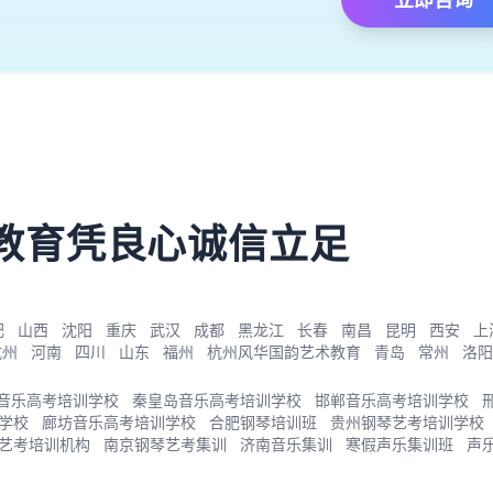
）
教育凭良心诚信立足
肥
山西
沈阳
重庆
武汉
成都
黑龙江
长春
南昌
昆明
西安
上
杭州
河南
四川
山东
福州
杭州风华国韵艺术教育
青岛
常州
洛阳
音乐高考培训学校
秦皇岛音乐高考培训学校
邯郸音乐高考培训学校
学校
廊坊音乐高考培训学校
合肥钢琴培训班
贵州钢琴艺考培训学校
艺考培训机构
南京钢琴艺考集训
济南音乐集训
寒假声乐集训班
声