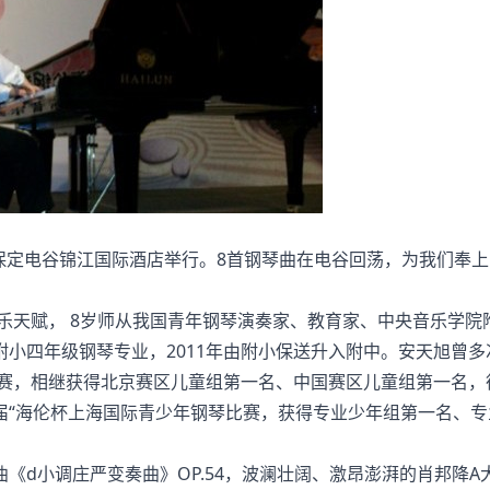
保定电谷锦江国际酒店举行。8首钢琴曲在电谷回荡，为我们奉上
乐天赋， 8岁师从我国青年钢琴演奏家、教育家、中央音乐学院
小四年级钢琴专业，2011年由附小保送升入附中。安天旭曾多
比赛，相继获得北京赛区儿童组第一名、中国赛区儿童组第一名，
第三届“海伦杯上海国际青少年钢琴比赛，获得专业少年组第一名、
d小调庄严变奏曲》OP.54，波澜壮阔、激昂澎湃的肖邦降A