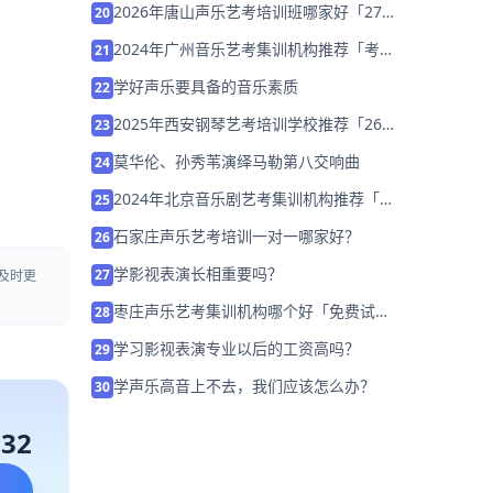
2026年唐山声乐艺考培训班哪家好「27
20
届考前集训营招生」
2024年广州音乐艺考集训机构推荐「考前
21
集训营招生中」
学好声乐要具备的音乐素质
22
2025年西安钢琴艺考培训学校推荐「26
23
届集训招生中」
莫华伦、孙秀苇演绎马勒第八交响曲
24
2024年北京音乐剧艺考集训机构推荐「考
25
前集训营招生中」
石家庄声乐艺考培训一对一哪家好？
26
学影视表演长相重要吗？
27
及时更
枣庄声乐艺考集训机构哪个好「免费试
28
听」
学习影视表演专业以后的工资高吗？
29
学声乐高音上不去，我们应该怎么办？
30
132