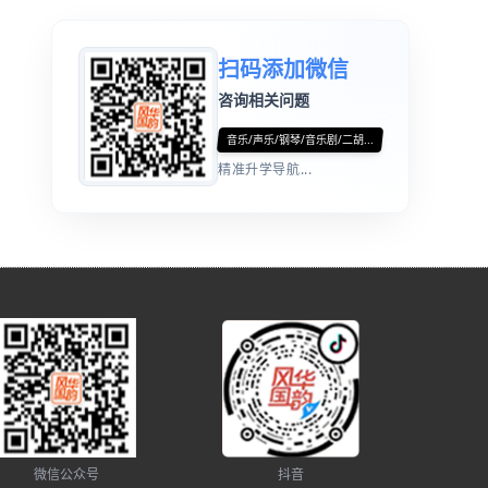
扫码添加微信
咨询相关问题
音乐/声乐/钢琴/音乐剧/二胡...
精准升学导航...
微信公众号
抖音