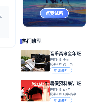
点我试听
元
热门班型
音乐高考全年班
开班时间: 全年
授课人群: 高二 高三
申请试听
暑假预科集训班
开班时间: 6-8月
授课人群: 初中-高中
申请试听