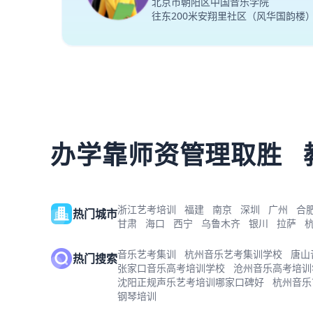
北京市朝阳区中国音乐学院
往东200米安翔里社区（风华国韵楼
办学靠师资管理取胜
浙江艺考培训
福建
南京
深圳
广州
合
热门城市
甘肃
海口
西宁
乌鲁木齐
银川
拉萨
音乐艺考集训
杭州音乐艺考集训学校
唐山
热门搜索
张家口音乐高考培训学校
沧州音乐高考培训
沈阳正规声乐艺考培训哪家口碑好
杭州音乐
钢琴培训