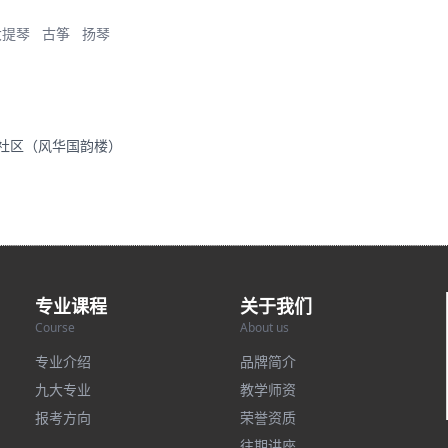
大提琴
古筝
扬琴
里社区（风华国韵楼）
专业课程
关于我们
Course
About us
专业介绍
品牌简介
九大专业
教学师资
报考方向
荣誉资质
往期讲座