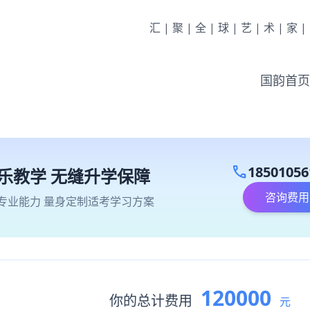
汇|聚|全|球|艺|术|家
国韵首页
call
18501056
乐教学 无缝升学保障
咨询费用
专业能力 量身定制适考学习方案
120000
你的总计费用
元