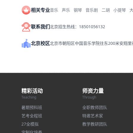
相关专业
音乐
声乐
钢琴
音乐剧
二胡
小提琴
联系我们
北京招生热线：18501056132
北京校区
北京市朝阳区中国音乐学院往东200米安翔
精彩活动
师资力量
Teaching
Through
暑期预科班
全职教师团队
艺考全程班
特邀艺术家
27全模拟
教学教研团队
定制化培养