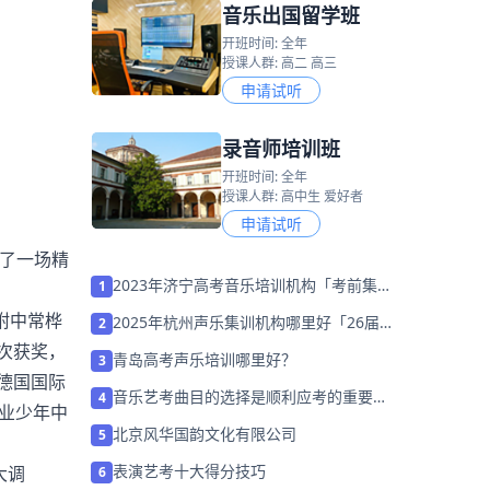
音乐出国留学班
开班时间: 全年
授课人群: 高二 高三
申请试听
录音师培训班
开班时间: 全年
授课人群: 高中生 爱好者
申请试听
了一场精
2023年济宁高考音乐培训机构「考前集训
1
营招生中」
附中常桦
2025年杭州声乐集训机构哪里好「26届
2
集训招生」
次获奖，
青岛高考声乐培训哪里好？
3
德国国际
音乐艺考曲目的选择是顺利应考的重要因
4
专业少年中
素
北京风华国韵文化有限公司
5
表演艺考十大得分技巧
大调
6