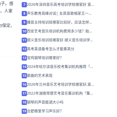
曲子。感
2026年深圳音乐高考培训学校哪家好 家
7
长该如何选择？
受，人家
声乐教育高峰对话| 女高音歌唱家王一凤
8
专题讲座，8 月 21 日诚邀莅临
播音主持培训班哪家比较好，应该怎样选
9
为保定、
择？
西安艺考音乐培训机构费用多少钱？助力
10
音乐艺考升学
顺义音乐培训班哪家好 顺义音乐培训学校
11
排名「预约名师」
高考英语备考怎么才能拿高分
12
宝鸡钢琴培训哪里好？
13
2024年哈尔滨音乐校考集训机构推荐「集
14
训班招生中」
歌曲的艺术表现
15
2026年兰州音乐艺考培训学校哪家好,家
16
长该如何选择？
2022年湖南常德艺考音乐集训机构「集训
17
营招生中」
钢琴的声音能调大小吗
18
合肥哪里学习声乐好？
19