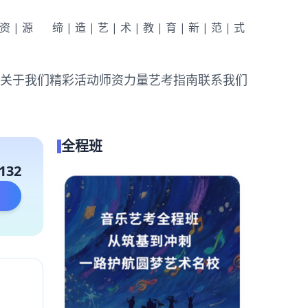
|资|源
缔|造|艺|术|教|育|新|范|式
关于我们
精彩活动
师资力量
艺考指南
联系我们
全程班
132