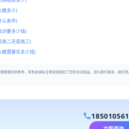
机构收费多少)
概多少)
么条件)
集训要多少钱)
是高二还是高三)
大概需要花多少钱)
网络整理仅供参考，若有来源标注错误或侵犯了您的合法权益，请与我们联系，我们将
call
18501056
立即咨询