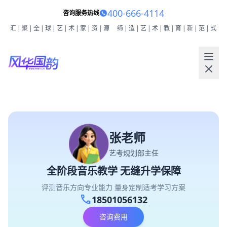
400-666-4114
咨询服务热线
汇|聚|全|球|艺|术|家|资|源
缔|造|艺|术|教|育|新|范|式
张老师
艺考规划部主任
全阶段音乐教学 无缝升学保障
评测音乐方向专业能力 量身定制适考学习方案
call
18501056132
咨询费用