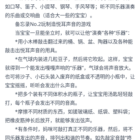
如口琴、笛子、小提琴、钢琴、手风琴等；听不同乐器演奏
的乐曲或交响曲（适合大一些的宝宝）。
备忘录No.2玩制造悦耳声音的游戏
当宝宝一旦能坐立时，就可以让他“演奏”各种“乐器”：
*用小木棒敲击翻过来的桶、锅、盆、陶器以及各种能
敲击出悦耳声音的用具。
*在气球内装进几粒豆子，然后将它吹起。这样，宝宝
就得到一个能发出嘎嘎声响的“乐器”，气球会将声音放大。
也可将沙子、小石头装入废弃的纸盒或不透明的小瓶中，让
宝宝摇摇，听听会发出什么声音。
*把多个装有不同体积水的瓶子，让宝宝用汤匙轻轻敲
打，每个瓶子会发出不同的音高。
*摩擦不同材质的东西，如搓玻璃纸、纸袋、塑料袋；
把橡皮筋抻长后放开，就能够发出弦声。
*有条件时，妈咪可敲打真正不同的乐器，然后，将不
同乐器发出的声音，排列出和谐的节奏。如先敲定音鼓“咚