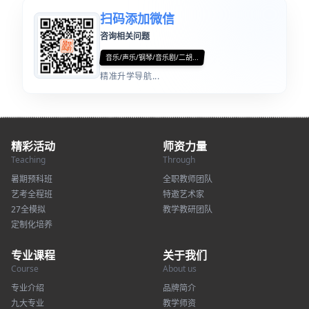
扫码添加微信
咨询相关问题
音乐/声乐/钢琴/音乐剧/二胡...
精准升学导航...
精彩活动
师资力量
Teaching
Through
暑期预科班
全职教师团队
艺考全程班
特邀艺术家
27全模拟
教学教研团队
定制化培养
专业课程
关于我们
Course
About us
专业介绍
品牌简介
九大专业
教学师资