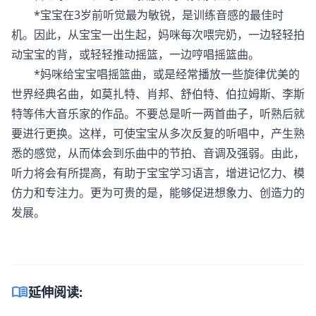
*宝宝在3岁前听觉最为敏锐，是训练音感的最佳时
机。因此，从宝宝一出生起，妈咪每次喂完奶，一边轻轻拍
动宝宝的背，或轻轻推动摇篮，一边哼唱摇篮曲。
*妈咪给宝宝唱摇篮曲，或是经常播放一些旋律优美的
世界经典名曲，如莫扎特、肖邦、舒伯特、伯拉姆斯、李斯
特等伟大音乐家的作品。不要总是听一两首曲子，听熟后就
要进行更换。这样，可使宝宝从多次反复的听唱中，产生熟
悉的感觉，从而体会到乐曲中的节拍、音调及强弱。由此，
听力将会有所提高，有助于宝宝学习语言，增进记忆力、模
仿力和专注力。更为可贵的是，能够促进想象力、创造力的
发展。
menu_book
延伸阅读: