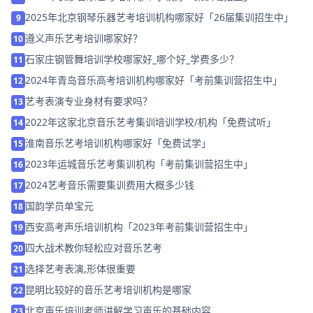
2025年北京钢琴乐器艺考培训机构哪家好「26届集训招生中」
9
遵义声乐艺考培训哪家好？
10
石家庄钢管舞培训学校哪家好_哪个好_学费多少？
11
2024年青岛音乐高考培训机构哪家好「考前集训营招生中」
12
艺考表演专业身材有要求吗？
13
2022年这家北京音乐艺考集训培训学校/机构「免费试听」
14
淮南音乐艺考培训机构哪家好「免费试学」
15
2023年运城音乐艺考集训机构「考前集训营招生中」
16
2024艺考音乐需要集训费用大概多少钱
17
国韵学员单宝元
18
西安高考声乐培训机构「2023年考前集训营招生中」
19
四大战术教你轻松应对音乐艺考
20
选择艺考表演,形体很重要
21
昆明比较好的音乐艺考培训机构是哪家
22
北京声乐培训老师讲解学习声乐的基础内容
23