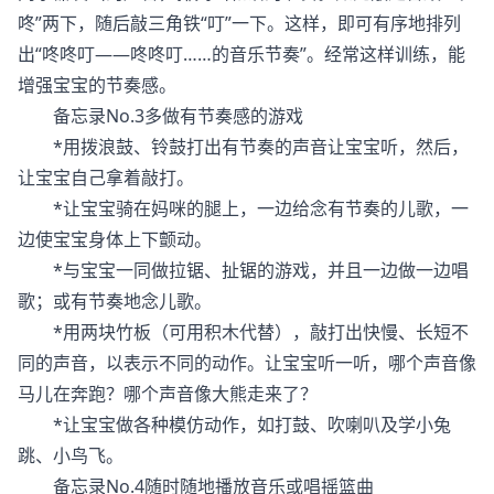
咚”两下，随后敲三角铁“叮”一下。这样，即可有序地排列
出“咚咚叮——咚咚叮……的音乐节奏”。经常这样训练，能
增强宝宝的节奏感。
备忘录No.3多做有节奏感的游戏
*用拨浪鼓、铃鼓打出有节奏的声音让宝宝听，然后，
让宝宝自己拿着敲打。
*让宝宝骑在妈咪的腿上，一边给念有节奏的儿歌，一
边使宝宝身体上下颤动。
*与宝宝一同做拉锯、扯锯的游戏，并且一边做一边唱
歌；或有节奏地念儿歌。
*用两块竹板（可用积木代替），敲打出快慢、长短不
同的声音，以表示不同的动作。让宝宝听一听，哪个声音像
马儿在奔跑？哪个声音像大熊走来了？
*让宝宝做各种模仿动作，如打鼓、吹喇叭及学小兔
跳、小鸟飞。
备忘录No.4随时随地播放音乐或唱摇篮曲