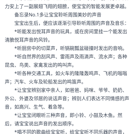
力安上了一副展翅飞翔的翅膀，使宝宝的智能发展更卓越。
备忘录No.1多让宝宝聆听周围美妙的声音
宝宝出生后，便应该逐渐引导聆听周围的声音及音乐：
*听能发出悦耳声音的玩具，或在房间里挂一个能发出
清脆悦耳声音的风铃。
*听厨房中的切菜声，听锅碗瓢盆碰撞时发出的音响。
*听自然界的刮风声、雷雨声及雨滴声、流水声；各种
昆虫、鸟类、家禽发出的鸣叫声。
*听各种交通工具，如火车的隆隆轰鸣声、飞机的嗡嗡
声；汽车、火车及轮船发出的鸣笛声。
*让宝宝辨别家中亲人，如爸爸、妈咪、爷爷、奶奶、
外公、外婆及邻居的说话声音；辨别人们表达不同情感的声
音，如高兴、生气、着急等。
*让宝宝闭眼听三种声音，即小铃、小鼓及木鱼。然
后，请宝宝说出声音的发出顺序。
*唱不同的歌曲给宝宝听，给宝宝听不同乐器的声音，