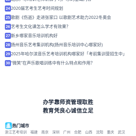
2020届艺考生艺考时间规划
24
歌剧《伤逝》走进张家口 以歌剧艺术助力2022冬奥会
25
艺考生文化课怎么学才有效果？
26
新乡哪家音乐培训机构好
27
扬州音乐艺考集训机构(扬州音乐培训中心哪家好)
28
2025年哈尔滨音乐艺考培训机构哪家好「考前集训营招生中」
29
“微笑”在声乐歌唱训练中有什么特点和作用？
30
办学靠师资管理取胜
教育凭良心诚信立足
热门城市
浙江艺考培训
福建
南京
深圳
广州
合肥
山西
沈阳
重庆
武汉