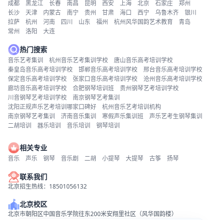
成都
黑龙江
长春
南昌
昆明
西安
上海
北京
石家庄
郑州
长沙
天津
内蒙古
南宁
贵州
甘肃
海口
西宁
乌鲁木齐
银川
拉萨
杭州
河南
四川
山东
福州
杭州风华国韵艺术教育
青岛
常州
洛阳
大连
热门搜索
音乐艺考集训
杭州音乐艺考集训学校
唐山音乐高考培训学校
秦皇岛音乐高考培训学校
邯郸音乐高考培训学校
邢台音乐高考培训学校
保定音乐高考培训学校
张家口音乐高考培训学校
沧州音乐高考培训学校
廊坊音乐高考培训学校
合肥钢琴培训班
贵州钢琴艺考培训学校
川音钢琴艺考培训学校
南京钢琴艺考集训
沈阳正规声乐艺考培训哪家口碑好
杭州音乐艺考培训机构
南京钢琴艺考集训
济南音乐集训
寒假声乐集训班
声乐艺考生钢琴集训
二胡培训
器乐培训
音乐培训
钢琴培训
相关专业
音乐
声乐
钢琴
音乐剧
二胡
小提琴
大提琴
古筝
扬琴
联系我们
北京招生热线：18501056132
北京校区
北京市朝阳区中国音乐学院往东200米安翔里社区（风华国韵楼）