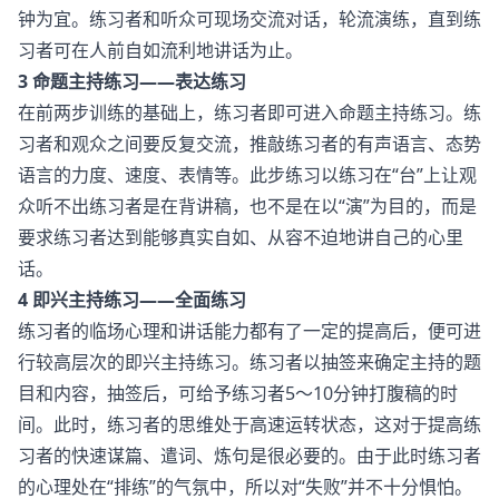
钟为宜。练习者和听众可现场交流对话，轮流演练，直到练
习者可在人前自如流利地讲话为止。
3 命题主持练习——表达练习
在前两步训练的基础上，练习者即可进入命题主持练习。练
习者和观众之间要反复交流，推敲练习者的有声语言、态势
语言的力度、速度、表情等。此步练习以练习在“台”上让观
众听不出练习者是在背讲稿，也不是在以“演”为目的，而是
要求练习者达到能够真实自如、从容不迫地讲自己的心里
话。
4 即兴主持练习——全面练习
练习者的临场心理和讲话能力都有了一定的提高后，便可进
行较高层次的即兴主持练习。练习者以抽签来确定主持的题
目和内容，抽签后，可给予练习者5～10分钟打腹稿的时
间。此时，练习者的思维处于高速运转状态，这对于提高练
习者的快速谋篇、遣词、炼句是很必要的。由于此时练习者
的心理处在“排练”的气氛中，所以对“失败”并不十分惧怕。