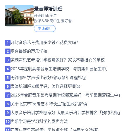
录音师培训班
开班时间: 全年
授课人群: 高中生 爱好者
申请试听
开封音乐艺考费用多少钱？花费大吗？
1
烟台最好的声乐学校
2
芜湖声乐艺考培训学校哪家好？家长不要担心的学校
3
2023年昆明高考音乐生培训学校「考前集训营招生中」
4
无锡哪里学声乐比较好?领取鼠年课程礼包
5
表演培训班去哪里好，怎样选择更靠谱
6
2025年合肥音乐艺考培训学校哪家最好「考前集训营招生中」
7
关于北京市“高考艺术特长生”招生政策解读
8
太原音乐培训学校哪家好 太原音乐培训学校排名「预约名师」
9
声乐学习是学习科学的发声方法
10
石家庄音乐高考集训学校哪个好（24届怎么选择）
11