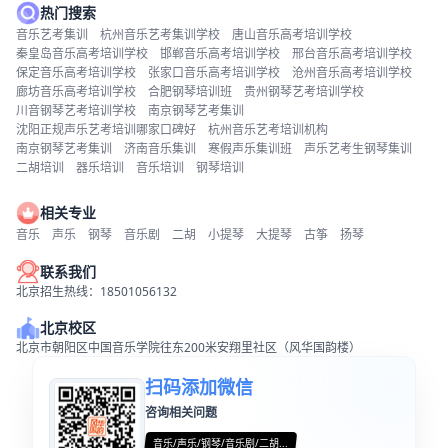
热门搜索
音乐艺考集训
杭州音乐艺考集训学校
唐山音乐高考培训学校
秦皇岛音乐高考培训学校
邯郸音乐高考培训学校
邢台音乐高考培训学校
保定音乐高考培训学校
张家口音乐高考培训学校
沧州音乐高考培训学校
廊坊音乐高考培训学校
合肥钢琴培训班
贵州钢琴艺考培训学校
川音钢琴艺考培训学校
南京钢琴艺考集训
沈阳正规声乐艺考培训哪家口碑好
杭州音乐艺考培训机构
南京钢琴艺考集训
济南音乐集训
寒假声乐集训班
声乐艺考生钢琴集训
二胡培训
器乐培训
音乐培训
钢琴培训
相关专业
音乐
声乐
钢琴
音乐剧
二胡
小提琴
大提琴
古筝
扬琴
联系我们
北京招生热线：18501056132
北京校区
北京市朝阳区中国音乐学院往东200米安翔里社区（风华国韵楼）
扫码添加微信
咨询相关问题
音乐/声乐/钢琴/音乐剧/二胡...