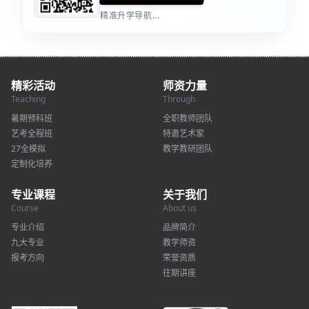
精准升学导航...
精彩活动
师资力量
Teaching
Through
暑期预科班
全职教师团队
艺考全程班
特邀艺术家
27全模拟
教学教研团队
定制化培养
专业课程
关于我们
Course
About us
专业介绍
品牌简介
九大专业
教学师资
报考方向
荣誉资质
往期讲座