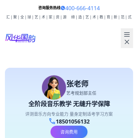
400-666-4114
咨询服务热线
汇|聚|全|球|艺|术|家|资|源
缔|造|艺|术|教|育|新|范|式
张老师
艺考规划部主任
全阶段音乐教学 无缝升学保障
评测音乐方向专业能力 量身定制适考学习方案
call
18501056132
咨询费用