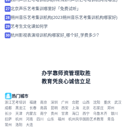
北京声乐艺考集训哪里好「免费试听」
27
朔州音乐艺考集训机构(2023朔州音乐艺考集训机构哪家好)
28
艺考生文化课如何学
29
杭州影视表演培训机构哪家好_哪个好_学费多少？
30
办学靠师资管理取胜
教育凭良心诚信立足
热门城市
浙江艺考培训
福建
南京
深圳
广州
合肥
山西
沈阳
重庆
武汉
成都
黑龙江
长春
南昌
昆明
西安
上海
北京
石家庄
郑州
长沙
天津
内蒙古
南宁
贵州
甘肃
海口
西宁
乌鲁木齐
银川
拉萨
杭州
河南
四川
山东
福州
杭州风华国韵艺术教育
青岛
常州
洛阳
大连