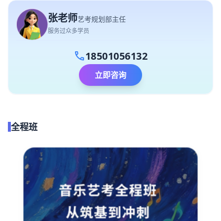
张老师
艺考规划部主任
服务过众多学员
call
18501056132
立即咨询
全程班