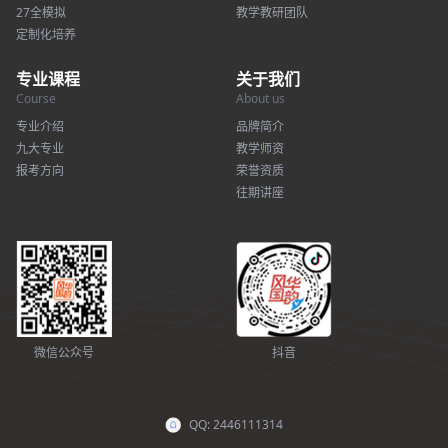
27全模拟
教学教研团队
定制化培养
专业课程
关于我们
Course
About us
专业介绍
品牌简介
九大专业
教学师资
报考方向
荣誉资质
往期讲座
微信公众号
抖音
QQ: 2446111314