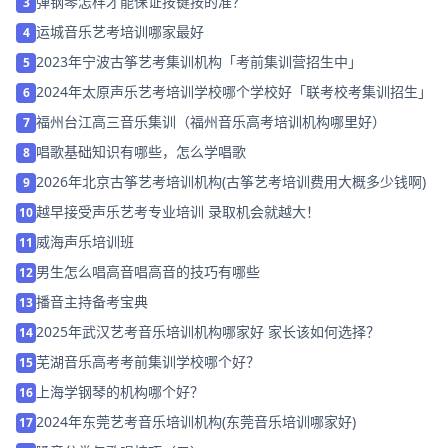
弹钢琴怎样才能保证按键按的准？
3
运城音乐艺考培训哪家最好
4
2023年宁波古筝艺考集训机构「考前集训营招生中」
5
2024年太原声乐艺考培训学校哪个学校好「联考校考集训招生」
6
福州台江高三音乐集训（福州音乐高考培训机构哪里好）
7
唱歌基础知识有哪些，怎么学唱歌
8
2026年北京古筝艺考培训机构(古筝艺考培训费用大概多少钱啊)
9
越早接受声乐艺考专业培训 录取机会就越大！
10
威海声乐培训班
11
男生怎么唱高音唱高音的技巧有哪些
12
播音主持备考宝典
13
2025年武汉艺考音乐培训机构哪家好 家长该如何选择？
14
芜湖音乐高考考前集训学校哪个好？
15
上海学钢琴的机构哪个好？
16
2024年东莞艺考音乐培训机构(东莞音乐培训哪家好)
17