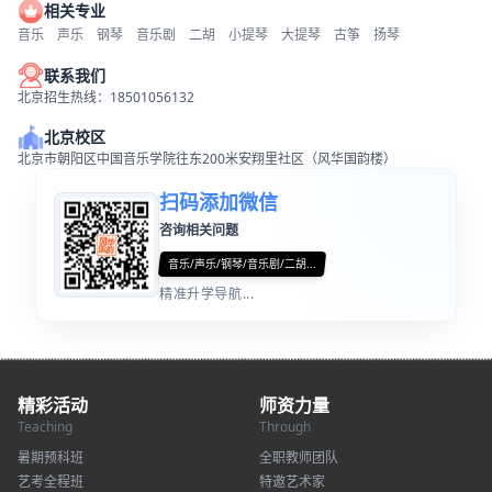
相关专业
音乐
声乐
钢琴
音乐剧
二胡
小提琴
大提琴
古筝
扬琴
联系我们
北京招生热线：18501056132
北京校区
北京市朝阳区中国音乐学院往东200米安翔里社区（风华国韵楼）
扫码添加微信
咨询相关问题
音乐/声乐/钢琴/音乐剧/二胡...
精准升学导航...
精彩活动
师资力量
Teaching
Through
暑期预科班
全职教师团队
艺考全程班
特邀艺术家