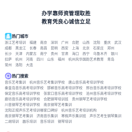
办学靠师资管理取胜
教育凭良心诚信立足
热门城市
浙江艺考培训
福建
南京
深圳
广州
合肥
山西
沈阳
重庆
武汉
成都
黑龙江
长春
南昌
昆明
西安
上海
北京
石家庄
郑州
长沙
天津
内蒙古
南宁
贵州
甘肃
海口
西宁
乌鲁木齐
银川
拉萨
杭州
河南
四川
山东
福州
杭州风华国韵艺术教育
青岛
常州
洛阳
大连
热门搜索
音乐艺考集训
杭州音乐艺考集训学校
唐山音乐高考培训学校
秦皇岛音乐高考培训学校
邯郸音乐高考培训学校
邢台音乐高考培训学校
保定音乐高考培训学校
张家口音乐高考培训学校
沧州音乐高考培训学校
廊坊音乐高考培训学校
合肥钢琴培训班
贵州钢琴艺考培训学校
川音钢琴艺考培训学校
南京钢琴艺考集训
沈阳正规声乐艺考培训哪家口碑好
杭州音乐艺考培训机构
南京钢琴艺考集训
济南音乐集训
寒假声乐集训班
声乐艺考生钢琴集训
二胡培训
器乐培训
音乐培训
钢琴培训