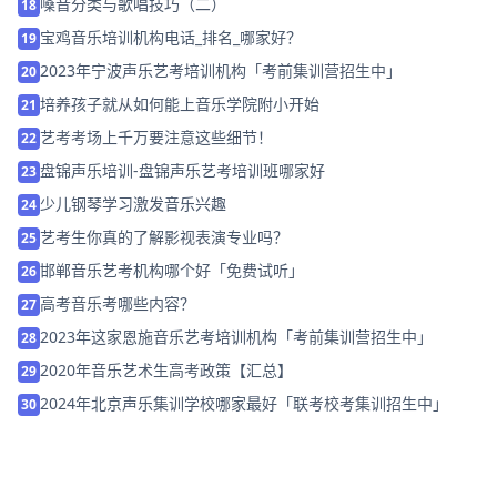
嗓音分类与歌唱技巧（二）
18
宝鸡音乐培训机构电话_排名_哪家好？
19
2023年宁波声乐艺考培训机构「考前集训营招生中」
20
培养孩子就从如何能上音乐学院附小开始
21
艺考考场上千万要注意这些细节！
22
盘锦声乐培训-盘锦声乐艺考培训班哪家好
23
少儿钢琴学习激发音乐兴趣
24
艺考生你真的了解影视表演专业吗？
25
邯郸音乐艺考机构哪个好「免费试听」
26
高考音乐考哪些内容？
27
2023年这家恩施音乐艺考培训机构「考前集训营招生中」
28
2020年音乐艺术生高考政策【汇总】
29
2024年北京声乐集训学校哪家最好「联考校考集训招生中」
30