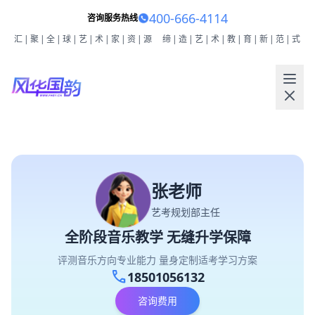
400-666-4114
咨询服务热线
汇|聚|全|球|艺|术|家|资|源
缔|造|艺|术|教|育|新|范|式
张老师
艺考规划部主任
全阶段音乐教学 无缝升学保障
评测音乐方向专业能力 量身定制适考学习方案
call
18501056132
咨询费用