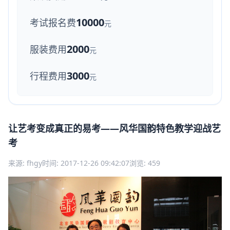
10000
考试报名费
元
2000
服装费用
元
3000
行程费用
元
让艺考变成真正的易考——风华国韵特色教学迎战艺
考
来源: fhgy
时间: 2017-12-26 09:42:07
浏览: 459