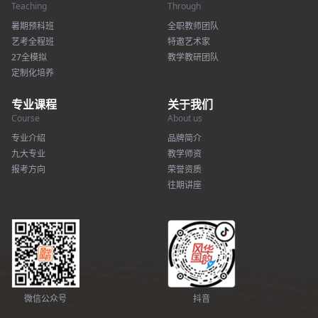
Teaching
Through
暑期预科班
全职教师团队
艺考全程班
特邀艺术家
27全模拟
教学教研团队
定制化培养
专业课程
关于我们
Course
About us
专业介绍
品牌简介
九大专业
教学师资
报考方向
荣誉资质
往期讲座
微信公众号
抖音