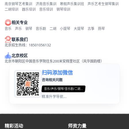
南京钢琴艺考集训
济南音乐集训
寒假声乐集训班
声乐艺考生钢琴集训
二胡培训
器乐培训
音乐培训
钢琴培训
相关专业
音乐
声乐
钢琴
音乐剧
二胡
小提琴
大提琴
古筝
扬琴
联系我们
北京招生热线：18501056132
北京校区
北京市朝阳区中国音乐学院往东200米安翔里社区（风华国韵楼）
扫码添加微信
咨询相关问题
音乐/声乐/钢琴/音乐剧/二胡...
精准升学导航...
精彩活动
师资力量