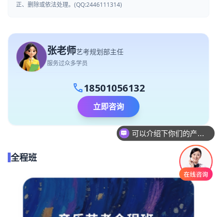
正、删除或依法处理。(QQ:2446111314)
张老师
艺考规划部主任
服务过众多学员
call
18501056132
立即咨询
可以介绍下你们的产品么
你们是怎么收费的呢
全程班