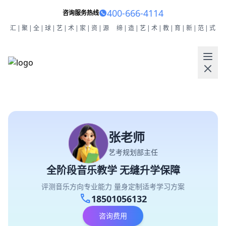
400-666-4114
咨询服务热线
汇|聚|全|球|艺|术|家|资|源
缔|造|艺|术|教|育|新|范|式
张老师
艺考规划部主任
全阶段音乐教学 无缝升学保障
评测音乐方向专业能力 量身定制适考学习方案
call
18501056132
咨询费用