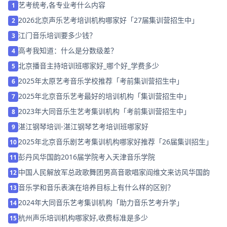
艺考统考,各专业考什么内容
1
2026北京声乐艺考培训机构哪家好「27届集训营招生中」
2
江门音乐培训要多少钱？
3
高考我知道：什么是分数级差？
4
北京播音主持培训班哪家好_哪个好_学费多少
5
2025年太原艺考音乐学校推荐「考前集训营招生中」
6
2025年北京音乐艺考最好的培训机构「集训营招生中」
7
2023年大同音乐生艺考集训机构「考前集训营招生中」
8
湛江钢琴培训-湛江钢琴艺考培训班哪家好
9
2025年北京音乐剧艺考集训机构哪家好推荐「26届集训招生」
10
彭丹风华国韵2016届学院考入天津音乐学院
11
中国人民解放军总政歌舞团男高音歌唱家阎维文来访风华国韵
12
音乐学和音乐表演在培养目标上有什么样的区别？
13
2024年大同音乐艺考集训机构「助力音乐艺考升学」
14
杭州声乐培训机构哪家好,收费标准是多少
15