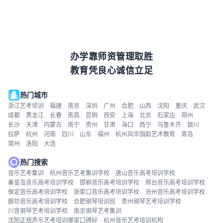
办学靠师资管理取胜
教育凭良心诚信立足
热门城市
浙江艺考培训
福建
南京
深圳
广州
合肥
山西
沈阳
重庆
武汉
成都
黑龙江
长春
南昌
昆明
西安
上海
北京
石家庄
郑州
长沙
天津
内蒙古
南宁
贵州
甘肃
海口
西宁
乌鲁木齐
银川
拉萨
杭州
河南
四川
山东
福州
杭州风华国韵艺术教育
青岛
常州
洛阳
大连
热门搜索
音乐艺考集训
杭州音乐艺考集训学校
唐山音乐高考培训学校
秦皇岛音乐高考培训学校
邯郸音乐高考培训学校
邢台音乐高考培训学校
保定音乐高考培训学校
张家口音乐高考培训学校
沧州音乐高考培训学校
廊坊音乐高考培训学校
合肥钢琴培训班
贵州钢琴艺考培训学校
川音钢琴艺考培训学校
南京钢琴艺考集训
沈阳正规声乐艺考培训哪家口碑好
杭州音乐艺考培训机构