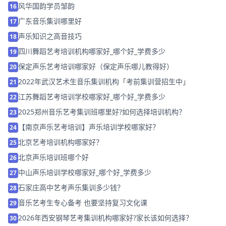
风华国韵学员邹韵
16
广东音乐集训哪里好
17
声乐知识之高音技巧
18
四川舞蹈艺考培训机构哪家好_哪个好_学费多少
19
保定声乐艺考培训哪家好（保定声乐哪儿教得好）
20
2022年武汉艺术生音乐集训机构「考前集训营招生中」
21
江苏舞蹈艺考培训学校哪家好_哪个好_学费多少
22
2025郑州音乐艺考集训班哪里好?如何选择培训机构？
23
【南京声乐艺考培训】声乐培训学校哪家好？
24
北京艺考培训机构哪家好？
25
北京声乐培训班哪个好
26
中山声乐培训学校哪家好_哪个好_学费多少
27
石家庄高中艺考声乐集训多少钱？
28
音乐艺考生专心备考 也要坚持复习文化课
29
2026年西安钢琴艺考集训机构哪家好?家长该如何选择？
30