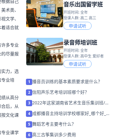
要根据自己
音乐出国留学班
：美术类、
开班时间: 全年
授课人群: 高二 高三
影视文学、
申请试听
本着适合就
录音师培训班
有许多专业
开班时间: 全年
业的尽量报
授课人群: 高中生 爱好者
申请试听
的实力，选
和专业培
播音员训练的基本素质要求是什么？
1
信阳声乐艺考培训班哪个好？
2
成绩从高分
2022年这家湖南省艺术生音乐集训班/学
3
综合后，从
校「免费试听」
成都播音主持培训学校哪家好_哪个好_学
4
报按文化课
费多少
舞蹈艺考主要考什么？
5
和专业课学
高三古筝集训多少费用
6