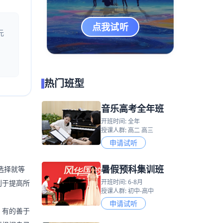
点我试听
元
热门班型
音乐高考全年班
开班时间: 全年
授课人群: 高二 高三
申请试听
暑假预科集训班
选择就等
开班时间: 6-8月
利于提高所
授课人群: 初中-高中
申请试听
，有的善于