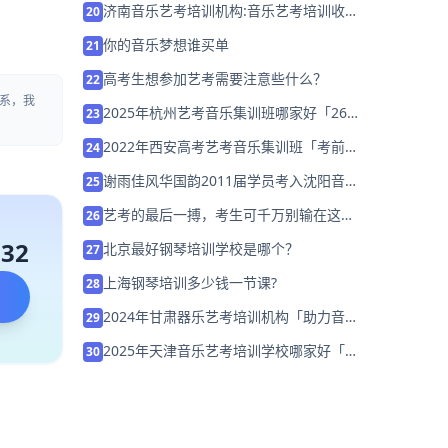
济南音乐艺考培训机构:音乐艺考培训收费
20
标准是什么？
你的音乐梦想谁买单
21
高考生想参加艺考需要注意些什么？
22
系，我
2025年杭州艺考音乐集训班哪家好「26
23
届集训招生」
2022年西安高考艺考音乐集训班「考前集
24
训营招生中」
谢雨佳风华国韵2011届学员考入沈阳音乐
25
学院
艺考的最后一搏，考生可千万别输在这几
26
点上！
132
北京最好钢琴培训学校是哪个？
27
上海钢琴培训多少钱一节课?
28
2024年甘肃器乐艺考培训机构「助力音乐
29
艺考升学」
2025年天津音乐艺考培训学校哪家好「集
30
训营招生中」