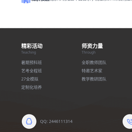
精彩活动
师资力量
Teaching
Through
暑期预科班
全职教师团队
艺考全程班
特邀艺术家
27全模拟
教学教研团队
定制化培养
QQ: 2446111314