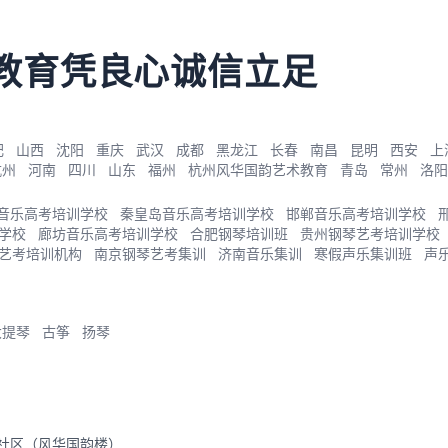
教育凭良心诚信立足
肥
山西
沈阳
重庆
武汉
成都
黑龙江
长春
南昌
昆明
西安
上
杭州
河南
四川
山东
福州
杭州风华国韵艺术教育
青岛
常州
洛阳
音乐高考培训学校
秦皇岛音乐高考培训学校
邯郸音乐高考培训学校
学校
廊坊音乐高考培训学校
合肥钢琴培训班
贵州钢琴艺考培训学校
艺考培训机构
南京钢琴艺考集训
济南音乐集训
寒假声乐集训班
声
大提琴
古筝
扬琴
里社区（风华国韵楼）