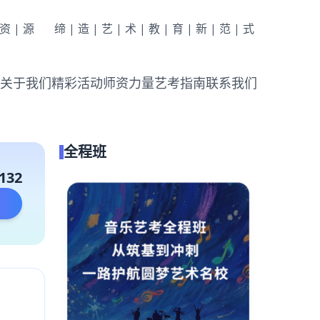
|资|源
缔|造|艺|术|教|育|新|范|式
关于我们
精彩活动
师资力量
艺考指南
联系我们
全程班
132