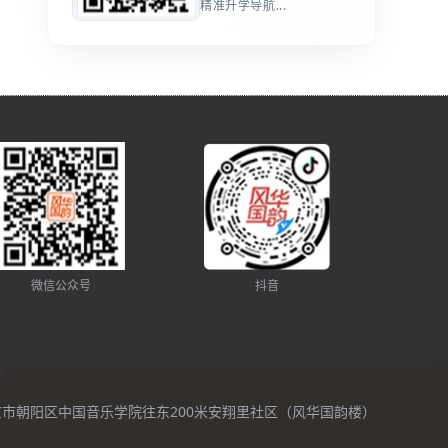
精准升学导航...
微信公众号
抖音
北京市朝阳区中国音乐学院往东200米安翔里社区（风华国韵楼）