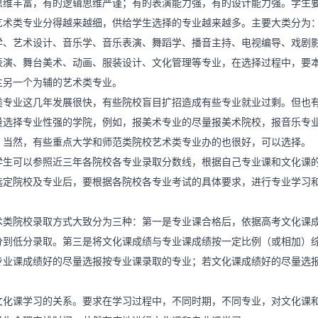
思维丰富，有的逻辑思维严谨；有的表演能力强，有的设计能力强。学生
艺术类专业分得越来越细，供给学生选择的专业越来越多。主要大类分为
学、艺术设计、音乐学、音乐表演、舞蹈学、播音主持、电视编导、戏剧
表演、舞台美术、动画、服装设计、文化管理等专业，在选择过程中，要
主另一个为辅的艺术类专业。
专业这几年发展很快，有些院校盲目扩招造成有些专业就业过剩。但也
量选择专业性强的学院，例如，报美术专业的尽量报美术院校，报音乐专
。当然，有些重点大学和师范类院校艺术类专业办的也很好，可以选择。
生可以参照近三年各院校各专业录取分数线，根据自己专业课和文化课
选定院校及专业后，要根据各院校各专业考试的具体要求，进行专业学习
类院校录取方式大致分为三种：第一是专业课合格后，依据高考文化课
分到低分录取。第三是将文化课成绩与专业课成绩按一定比例（或相加）
专业课成绩好的尽量选报按专业课录取的专业；若文化课成绩好的尽量选
。
化课学习的关系。要求在学习过程中，不同时期，不同专业，对文化课