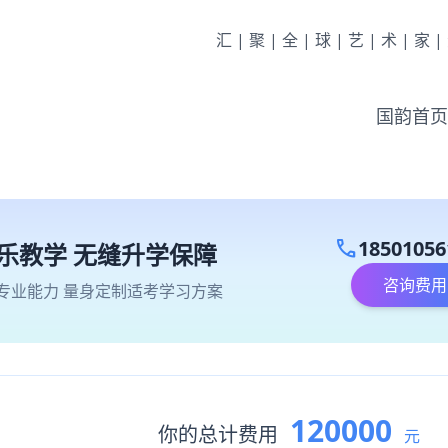
汇|聚|全|球|艺|术|家
国韵首页
call
18501056
乐教学 无缝升学保障
咨询费用
专业能力 量身定制适考学习方案
120000
你的总计费用
元