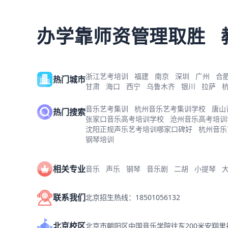
办学靠师资管理取胜
浙江艺考培训
福建
南京
深圳
广州
合
热门城市
甘肃
海口
西宁
乌鲁木齐
银川
拉萨
音乐艺考集训
杭州音乐艺考集训学校
唐山
热门搜索
张家口音乐高考培训学校
沧州音乐高考培训
沈阳正规声乐艺考培训哪家口碑好
杭州音乐
钢琴培训
相关专业
音乐
声乐
钢琴
音乐剧
二胡
小提琴
联系我们
北京招生热线：18501056132
北京校区
北京市朝阳区中国音乐学院往东200米安翔