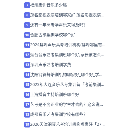
福州集训音乐多少钱
7
茂名影视表演培训哪家好 茂名影视表演培
8
训班排名「预约试听」
还有一年高考学声乐来得及吗？
9
合肥古筝集训学校哪个好
10
2024蚌埠声乐高考培训机构(蚌埠哪里有
11
教声乐的)
烟台音乐艺考集训班哪个好,家长该怎么
12
选？
深圳声乐艺考培训学费
13
沈阳钢管舞培训机构哪家好_哪个好_学费
14
多少？
2023年大连音乐艺考集训营「考前集训营
15
招生中」
上海播音主持培训班哪个好
16
艺考是不务正业的学生才去的？这么说你
17
良心不会痛吗？
成都音乐艺考集训学校有哪些？
18
2026天津钢琴艺考培训机构哪家好「27
19
届集训营招生中」