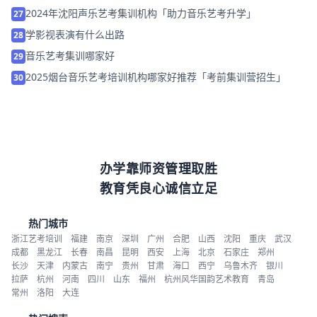
2024年沈阳声乐艺考集训机构「助力音乐艺考升学」
27
学影视表演有什么出路
28
音乐艺考集训哪家好
29
2025烟台音乐艺考培训机构哪家好推荐「考前集训营招生」
30
办学靠师资管理取胜
教育凭良心诚信立足
热门城市
浙江艺考培训
福建
南京
深圳
广州
合肥
山西
沈阳
重庆
武汉
成都
黑龙江
长春
南昌
昆明
西安
上海
北京
石家庄
郑州
长沙
天津
内蒙古
南宁
贵州
甘肃
海口
西宁
乌鲁木齐
银川
拉萨
杭州
河南
四川
山东
福州
杭州风华国韵艺术教育
青岛
常州
洛阳
大连