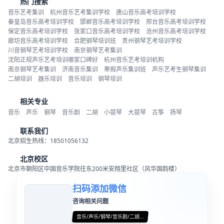
热门搜索
音乐艺考集训
杭州音乐艺考集训学校
唐山音乐高考培训学校
秦皇岛音乐高考培训学校
邯郸音乐高考培训学校
邢台音乐高考培训学校
保定音乐高考培训学校
张家口音乐高考培训学校
沧州音乐高考培训学校
廊坊音乐高考培训学校
合肥钢琴培训班
贵州钢琴艺考培训学校
川音钢琴艺考培训学校
南京钢琴艺考集训
沈阳正规声乐艺考培训哪家口碑好
杭州音乐艺考培训机构
南京钢琴艺考集训
济南音乐集训
寒假声乐集训班
声乐艺考生钢琴集训
二胡培训
器乐培训
音乐培训
钢琴培训
相关专业
音乐
声乐
钢琴
音乐剧
二胡
小提琴
大提琴
古筝
扬琴
联系我们
北京招生热线：18501056132
北京校区
北京市朝阳区中国音乐学院往东200米安翔里社区（风华国韵楼）
扫码添加微信
咨询相关问题
音乐/声乐/钢琴/音乐剧/二胡...