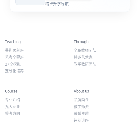
精准升学导航...
精彩活动
师资力量
Teaching
Through
暑期预科班
全职教师团队
艺考全程班
特邀艺术家
27全模拟
教学教研团队
定制化培养
专业课程
关于我们
Course
About us
专业介绍
品牌简介
九大专业
教学师资
报考方向
荣誉资质
往期讲座