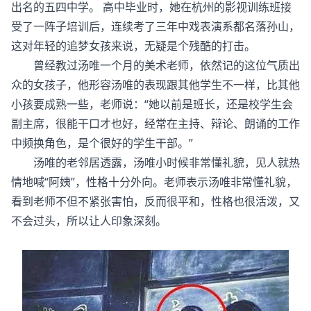
出名的五四中学。 高中毕业时，她在杭州的影视训练班接
受了一阵子培训后，连续考了三年中戏表演系都名落孙山，
这对年轻的追梦女孩来说，无疑是个残酷的打击。
曾经教过汤唯一个月的美术老师，依然记的这位气质出
众的女孩子，他形容汤唯的表现跟其他学生不一样，比其他
小孩要成熟一些，老师说：“她以前是班长，还是校学生会
副主席，很能干口才也好，经常在主持、辩论、朗诵的工作
中频换角色，是个很好的学生干部。”
汤唯的老邻居透露，汤唯小时候非常懂礼貌，见人就热
情地喊“阿姨”，性格十分外向。老师表示汤唯非常懂礼貌，
看到老师不但不紧张害怕，反而很平和，性格也很活泼，又
不会过头，所以让人印象深刻。