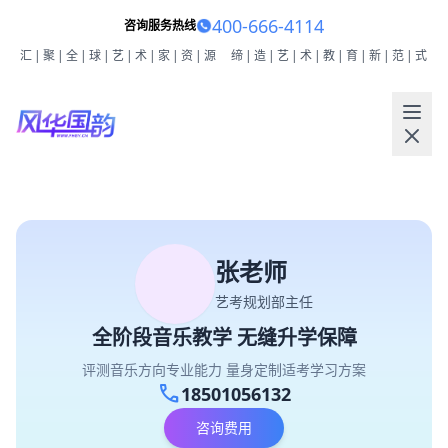
400-666-4114
咨询服务热线
汇|聚|全|球|艺|术|家|资|源
缔|造|艺|术|教|育|新|范|式
张老师
艺考规划部主任
全阶段音乐教学 无缝升学保障
评测音乐方向专业能力 量身定制适考学习方案
call
18501056132
咨询费用