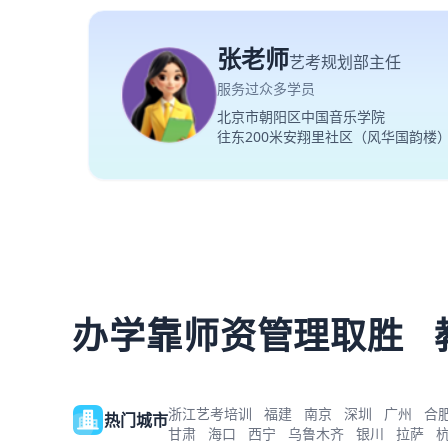
张老师
艺考规划部主任
服务过众多学员
北京市朝阳区中国音乐学院
往东200米安翔里社区（风华国韵楼
办学靠师资管理取胜
浙江艺考培训
福建
南京
深圳
广州
合
热门城市
甘肃
海口
西宁
乌鲁木齐
银川
拉萨