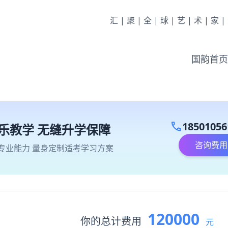
汇|聚|全|球|艺|术|家
国韵首页
call
18501056
乐教学 无缝升学保障
咨询费用
专业能力 量身定制适考学习方案
120000
你的总计费用
元