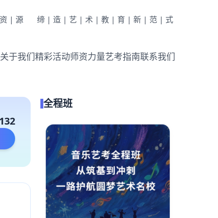
|资|源
缔|造|艺|术|教|育|新|范|式
关于我们
精彩活动
师资力量
艺考指南
联系我们
全程班
132