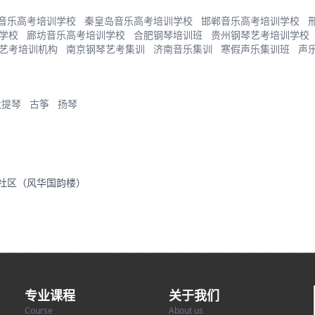
音乐高考培训学校
秦皇岛音乐高考培训学校
邯郸音乐高考培训学校
学校
廊坊音乐高考培训学校
合肥钢琴培训班
贵州钢琴艺考培训学校
艺考培训机构
南京钢琴艺考集训
济南音乐集训
寒假声乐集训班
声
大提琴
古筝
扬琴
里社区（风华国韵楼）
专业课程
关于我们
Course
About us