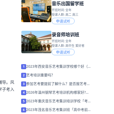
音乐出国留学班
开班时间: 全年
授课人群: 高二 高三
申请试听
录音师培训班
开班时间: 全年
授课人群: 高中生 爱好者
申请试听
2023年西安音乐艺考集训学校哪个好（怎
1
么选择）
艺考培训重要吗？
2
辅导。风
参加艺考要提前了解什么？是否报艺考培
3
学子考入
训班？
2026年温州钢琴艺考培训机构哪家好?家
4
长该如何选择？
2023年重庆音乐艺考集训培训学校「考前
5
集训营招生中」
2023年茂名音乐艺考集训班「高中考前集
6