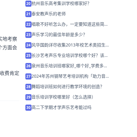
杭州音乐高考集训学校哪家好？
20
泰安教声乐的老师
21
唱歌不好听怎么办，一定要知道这些简单
22
的技巧
声乐学习的最佳年龄是多少？
23
实地考察
风华国韵详尽收集2013年校艺术类招生简
24
个方面会
章为学生提供报考帮助
长沙艺考声乐专业培训学校哪个好？该怎
25
么选择？
泉州音乐培训班哪家好_哪个好_学费多
26
少？
收费肯定
2024年苏州钢琴艺考培训机构「助力音乐
27
艺考升学」
舞蹈培训班如何进行教学环境的创造？
28
音乐培训学校哪里好（怎么选择）
29
高二下学期才学声乐艺考能过吗
30