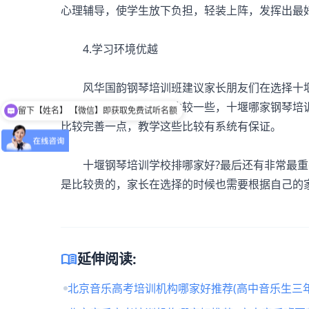
心理辅导，使学生放下负担，轻装上阵，发挥出最
4.学习环境优越
风华国韵钢琴培训班建议家长朋友们在选择十堰
都要看多几家，这样好比较一些，十堰哪家钢琴培
留下【姓名】 【微信】即获取免费试听名额
比较完善一点，教学这些比较有系统有保证。
十堰钢琴培训学校排哪家好?最后还有非常最重
是比较贵的，家长在选择的时候也需要根据自己的
menu_book
延伸阅读:
北京音乐高考培训机构哪家好推荐(高中音乐生三年