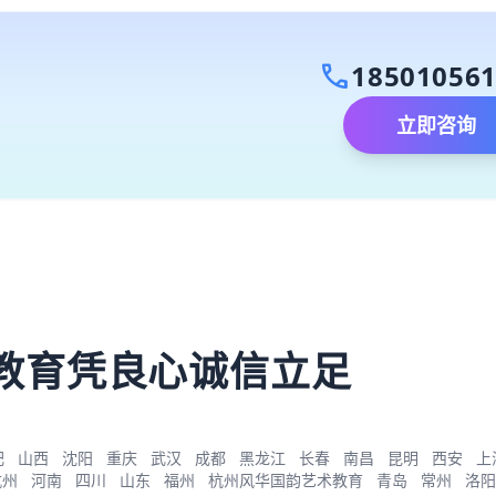
call
18501056
立即咨询
）
教育凭良心诚信立足
肥
山西
沈阳
重庆
武汉
成都
黑龙江
长春
南昌
昆明
西安
上
杭州
河南
四川
山东
福州
杭州风华国韵艺术教育
青岛
常州
洛阳