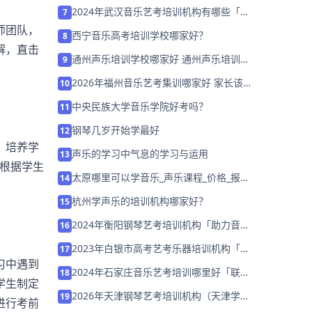
训营招生中」
2024年武汉音乐艺考培训机构有哪些「考
7
前集训营招生中」
师团队，
西宁音乐高考培训学校哪家好？
8
解，直击
通州声乐培训学校哪家好 通州声乐培训班
9
排名「预约名师」
2026年福州音乐艺考集训哪家好 家长该
10
如何选择？
中央民族大学音乐学院好考吗？
11
钢琴几岁开始学最好
12
，培养学
声乐的学习中气息的学习与运用
13
根据学生
太原哪里可以学音乐_声乐课程_价格_报
14
名：音乐生视唱练耳如何快速提高
杭州学声乐的培训机构哪家好？
15
2024年衡阳钢琴艺考培训机构「助力音乐
16
艺考升学」
2023年白银市高考艺考乐器培训机构「考
17
习中遇到
前集训营招生中」
2024年石家庄音乐艺考培训哪里好「联考
18
学生制定
校考集训招生中」
2026年天津钢琴艺考培训机构（天津学钢
19
进行考前
琴哪里比较好）