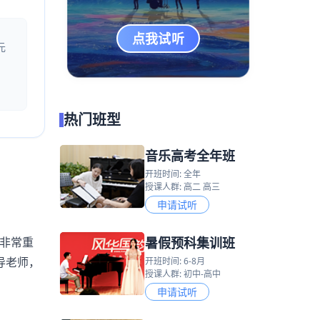
点我试听
元
热门班型
音乐高考全年班
开班时间: 全年
授课人群: 高二 高三
申请试听
暑假预科集训班
非常重
导老师，
开班时间: 6-8月
授课人群: 初中-高中
申请试听