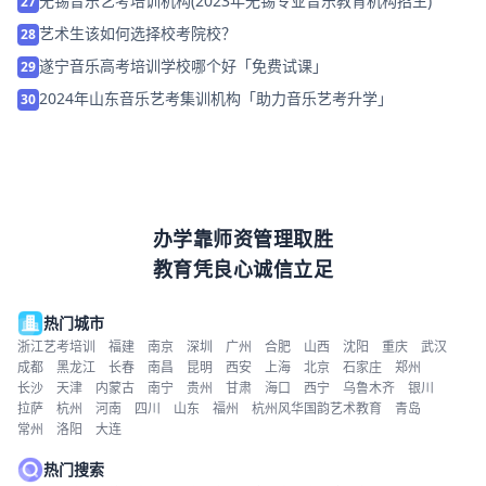
无锡音乐艺考培训机构(2023年无锡专业音乐教育机构招生)
27
艺术生该如何选择校考院校？
28
遂宁音乐高考培训学校哪个好「免费试课」
29
2024年山东音乐艺考集训机构「助力音乐艺考升学」
30
办学靠师资管理取胜
教育凭良心诚信立足
热门城市
浙江艺考培训
福建
南京
深圳
广州
合肥
山西
沈阳
重庆
武汉
成都
黑龙江
长春
南昌
昆明
西安
上海
北京
石家庄
郑州
长沙
天津
内蒙古
南宁
贵州
甘肃
海口
西宁
乌鲁木齐
银川
拉萨
杭州
河南
四川
山东
福州
杭州风华国韵艺术教育
青岛
常州
洛阳
大连
热门搜索