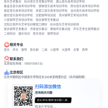
音乐艺考集训
杭州音乐艺考集训学校
唐山音乐高考培训学校
秦皇岛音乐高考培训学校
邯郸音乐高考培训学校
邢台音乐高考培训学校
保定音乐高考培训学校
张家口音乐高考培训学校
沧州音乐高考培训学校
廊坊音乐高考培训学校
合肥钢琴培训班
贵州钢琴艺考培训学校
川音钢琴艺考培训学校
南京钢琴艺考集训
沈阳正规声乐艺考培训哪家口碑好
杭州音乐艺考培训机构
南京钢琴艺考集训
济南音乐集训
寒假声乐集训班
声乐艺考生钢琴集训
二胡培训
器乐培训
音乐培训
钢琴培训
相关专业
音乐
声乐
钢琴
音乐剧
二胡
小提琴
大提琴
古筝
扬琴
联系我们
北京招生热线：18501056132
北京校区
北京市朝阳区中国音乐学院往东200米安翔里社区（风华国韵楼）
扫码添加微信
咨询相关问题
音乐/声乐/钢琴/音乐剧/二胡...
精准升学导航...