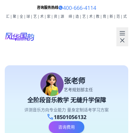
400-666-4114
咨询服务热线
汇|聚|全|球|艺|术|家|资|源
缔|造|艺|术|教|育|新|范|式
张老师
艺考规划部主任
全阶段音乐教学 无缝升学保障
评测音乐方向专业能力 量身定制适考学习方案
call
18501056132
咨询费用