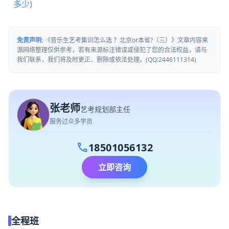
多少)
免责声明:
《音乐生艺考集训怎么选 ？北京or本省?（三）》文章内容来
源网络整理仅供参考，若有来源标注错误或侵犯了您的合法权益，请与
我们联系，我们将及时更正、删除或依法处理。(QQ:2446111314)
张老师
艺考规划部主任
服务过众多学员
call
18501056132
立即咨询
全程班