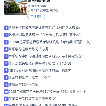
录音师培训班
开班时间: 全年
授课人群: 高中生 爱好者
申请试听
呼和浩特钢琴艺考培训班哪家好（24届怎么选择）
1
艺考培训常见问题 艺术生校考之后需要注意什么？
2
2023年这家恩施音乐艺考培训机构「考前集训营招生中」
3
声乐学习之咽音练习法心得
4
声乐学习中如何通过练习面罩唱法来寻求突破高音？
5
什么是微笑唱法？微笑对于唱歌有什么好处？
6
如何培养利用视唱练耳培养你的音乐感受力
7
什么样的条件可以学习声乐?
8
潍坊厉害的声乐老师
9
2025年郑州艺考声乐培训学校推荐「26届集训招生中」
10
英国音乐学院留学费用需要多少？
11
学音乐哪个培训机构好，选择培训班要注意什么
12