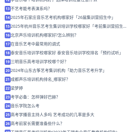
不艺考能考表演系吗？
13
2025年石家庄音乐艺考机构哪家好「26届集训营招生中」
14
2025年杭州音乐艺考生集训培训学校哪家好「考前集训营招生
15
中」
北京声乐培训机构哪家好?怎么辨别？
16
在音乐艺考中最常用的调式
17
泰安音乐培训学校哪家好 泰安音乐培训学校排名「预约试听」
18
三明音乐高考培训学校哪个好？
19
2024年山东古筝艺考集训机构「助力音乐艺考升学」
20
成都声乐培训机构排名_哪家好？
21
梁梦婷
22
考学必备：怎样弹好巴赫？
23
音乐学院怎么考
24
高考学播音主持人多吗 艺考成功的几率是多大
25
高考前家长需要准备些什么？
26