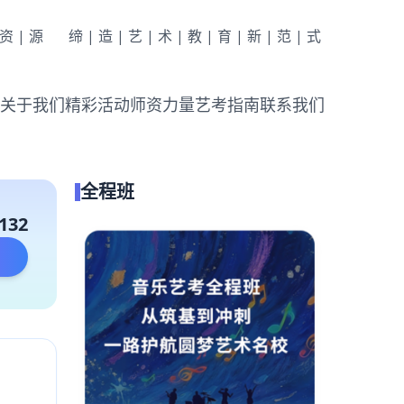
|资|源
缔|造|艺|术|教|育|新|范|式
关于我们
精彩活动
师资力量
艺考指南
联系我们
全程班
132