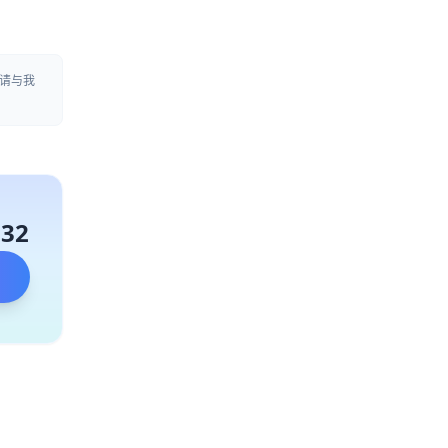
请与我
132