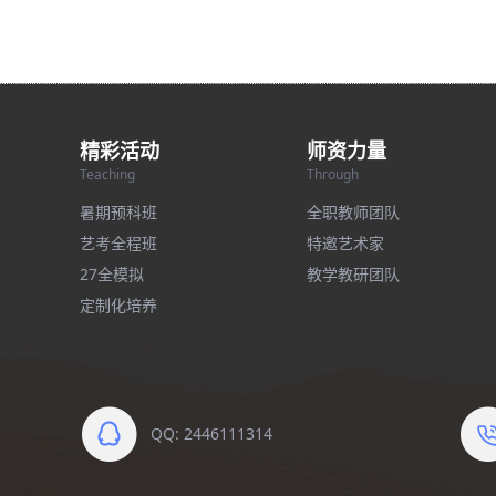
精彩活动
师资力量
Teaching
Through
暑期预科班
全职教师团队
艺考全程班
特邀艺术家
27全模拟
教学教研团队
定制化培养
QQ: 2446111314