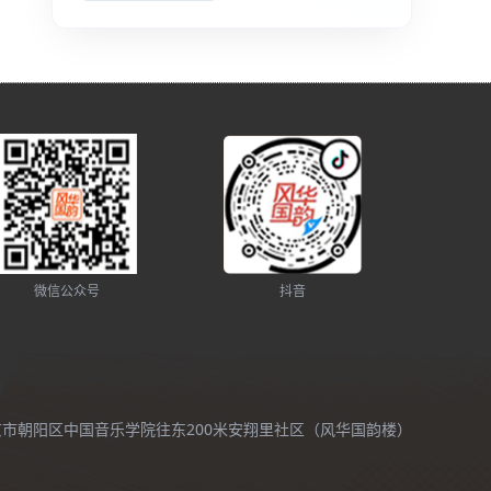
微信公众号
抖音
北京市朝阳区中国音乐学院往东200米安翔里社区（风华国韵楼）