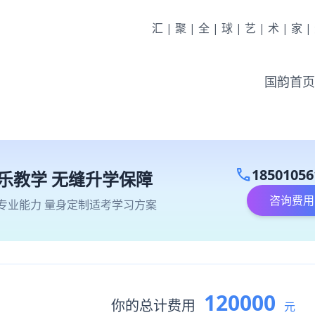
汇|聚|全|球|艺|术|家
国韵首页
call
18501056
乐教学 无缝升学保障
咨询费用
专业能力 量身定制适考学习方案
120000
你的总计费用
元