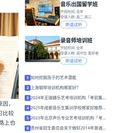
音乐出国留学班
开班时间: 全年
授课人群: 高二 高三
申请试听
录音师培训班
开班时间: 全年
授课人群: 高中生 爱好者
申请试听
如何挖掘孩子的艺术潜能
1
上海钢琴培训机构哪家好？
2
2024年无锡器乐艺考培训机构「考前集训
3
原因，
营招生中」
2025年成都音乐生集训学校哪家好推荐
4
习比较
「考前集训营招生中」
2023年北京声乐专业艺考培训机构「考前
5
路上也
集训营招生中」
贵州省招生委员会关于做好2014年普通高
6