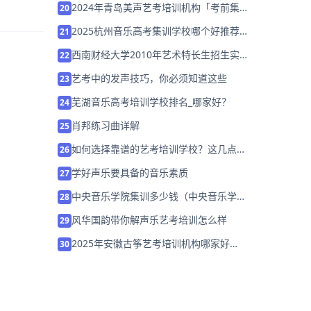
2024年青岛美声艺考培训机构「考前集训
20
营招生中」
2025杭州音乐高考集训学校哪个好推荐
21
「考前集训营招生中」
西南财经大学2010年艺术特长生招生实施
22
方案
艺考中的发声技巧，你必须知道这些
23
芜湖音乐高考培训学校排名_哪家好？
24
肖邦练习曲详解
25
如何选择靠谱的艺考培训学校？这几点至
26
关重要！
学好声乐要具备的音乐素质
27
中央音乐学院集训多少钱（中央音乐学院
28
费用）
风华国韵带你解声乐艺考培训怎么样
29
2025年安徽古筝艺考培训机构哪家好
30
「26届集训营招生中」