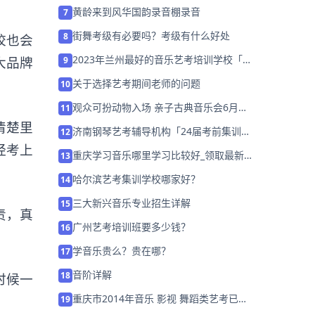
等学校艺术类专业招生考试工作的通知
黄龄来到风华国韵录音棚录音
7
街舞考级有必要吗？考级有什么好处
8
校也会
2023年兰州最好的音乐艺考培训学校「考
大品牌
9
前集训营招生中」
关于选择艺考期间老师的问题
10
观众可扮动物入场 亲子古典音乐会6月探
11
路中国
清楚里
济南钢琴艺考辅导机构「24届考前集训营
12
招生中」
经考上
重庆学习音乐哪里学习比较好_领取最新
13
声乐课程试听券
哈尔滨艺考集训学校哪家好？
14
三大新兴音乐专业招生详解
15
责，真
广州艺考培训班要多少钱？
16
学音乐贵么？贵在哪？
17
音阶详解
18
时候一
重庆市2014年音乐 影视 舞蹈类艺考已经
19
开始