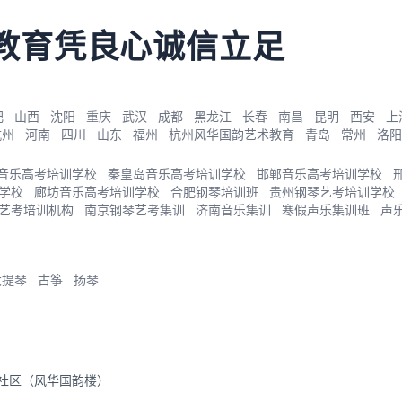
教育凭良心诚信立足
肥
山西
沈阳
重庆
武汉
成都
黑龙江
长春
南昌
昆明
西安
上
杭州
河南
四川
山东
福州
杭州风华国韵艺术教育
青岛
常州
洛阳
音乐高考培训学校
秦皇岛音乐高考培训学校
邯郸音乐高考培训学校
学校
廊坊音乐高考培训学校
合肥钢琴培训班
贵州钢琴艺考培训学校
艺考培训机构
南京钢琴艺考集训
济南音乐集训
寒假声乐集训班
声
大提琴
古筝
扬琴
里社区（风华国韵楼）