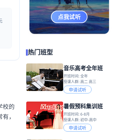
点我试听
元
热门班型
音乐高考全年班
开班时间: 全年
授课人群: 高二 高三
申请试听
暑假预科集训班
学校的
开班时间: 6-8月
常有，
授课人群: 初中-高中
申请试听