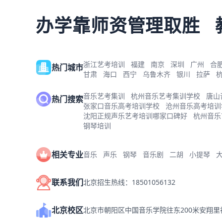
办学靠师资管理取胜
浙江艺考培训
福建
南京
深圳
广州
合
热门城市
甘肃
海口
西宁
乌鲁木齐
银川
拉萨
音乐艺考集训
杭州音乐艺考集训学校
唐山
热门搜索
张家口音乐高考培训学校
沧州音乐高考培训
沈阳正规声乐艺考培训哪家口碑好
杭州音乐
钢琴培训
相关专业
音乐
声乐
钢琴
音乐剧
二胡
小提琴
联系我们
北京招生热线：18501056132
北京校区
北京市朝阳区中国音乐学院往东200米安翔