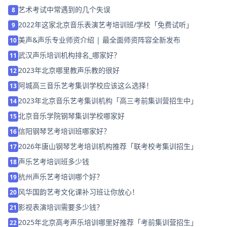
艺术考试中常遇到的几个失误
8
2022年这家北京音乐表演艺考培训班/学校「免费试听」
9
美声&声乐专业师资介绍 | 最全面师资阵容全新发布
10
武汉声乐培训机构排名_哪家好？
11
2023年北京哪里教声乐教的很好
12
阿城高三音乐艺考集训学校应该这么选择！
13
2023年北京音乐艺考集训机构「高三考前集训营招生中」
14
北京音乐学院钢琴集训学校哪家好
15
信阳钢琴艺考培训班哪家好？
16
2026年唐山钢琴艺考培训机构推荐「联考校考集训招生」
17
声乐艺考培训班多少钱
18
杭州声乐艺考培训哪个好？
19
风华国韵艺考文化课补习班让你放心！
20
影视表演培训需要多少钱？
21
2025年北京高考声乐培训哪里好推荐「考前集训营招生」
22