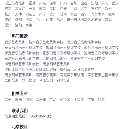
浙江艺考培训
福建
南京
深圳
广州
合肥
山西
沈阳
重庆
武汉
成都
黑龙江
长春
南昌
昆明
西安
上海
北京
石家庄
郑州
长沙
天津
内蒙古
南宁
贵州
甘肃
海口
西宁
乌鲁木齐
银川
拉萨
杭州
河南
四川
山东
福州
杭州风华国韵艺术教育
青岛
常州
洛阳
大连
热门搜索
音乐艺考集训
杭州音乐艺考集训学校
唐山音乐高考培训学校
秦皇岛音乐高考培训学校
邯郸音乐高考培训学校
邢台音乐高考培训学校
保定音乐高考培训学校
张家口音乐高考培训学校
沧州音乐高考培训学校
廊坊音乐高考培训学校
合肥钢琴培训班
贵州钢琴艺考培训学校
川音钢琴艺考培训学校
南京钢琴艺考集训
沈阳正规声乐艺考培训哪家口碑好
杭州音乐艺考培训机构
南京钢琴艺考集训
济南音乐集训
寒假声乐集训班
声乐艺考生钢琴集训
二胡培训
器乐培训
音乐培训
钢琴培训
相关专业
音乐
声乐
钢琴
音乐剧
二胡
小提琴
大提琴
古筝
扬琴
联系我们
北京招生热线：18501056132
北京校区