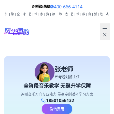
400-666-4114
咨询服务热线
汇|聚|全|球|艺|术|家|资|源
缔|造|艺|术|教|育|新|范|式
张老师
艺考规划部主任
全阶段音乐教学 无缝升学保障
评测音乐方向专业能力 量身定制适考学习方案
call
18501056132
咨询费用