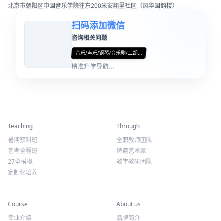
北京市朝阳区中国音乐学院往东200米安翔里社区（风华国韵楼）
扫码添加微信
咨询相关问题
音乐/声乐/钢琴/音乐剧/二胡...
精准升学导航...
精彩活动
师资力量
Teaching
Through
暑期预科班
全职教师团队
艺考全程班
特邀艺术家
27全模拟
教学教研团队
定制化培养
专业课程
关于我们
Course
About us
专业介绍
品牌简介