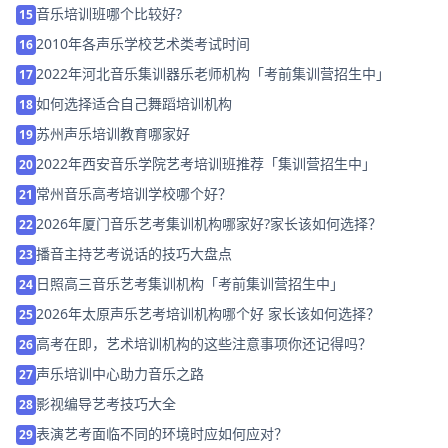
音乐培训班哪个比较好?
15
2010年各声乐学校艺术类考试时间
16
2022年河北音乐集训器乐老师机构「考前集训营招生中」
17
如何选择适合自己舞蹈培训机构
18
苏州声乐培训教育哪家好
19
2022年西安音乐学院艺考培训班推荐「集训营招生中」
20
常州音乐高考培训学校哪个好？
21
2026年厦门音乐艺考集训机构哪家好?家长该如何选择？
22
播音主持艺考说话的技巧大盘点
23
日照高三音乐艺考集训机构「考前集训营招生中」
24
2026年太原声乐艺考培训机构哪个好 家长该如何选择？
25
高考在即，艺术培训机构的这些注意事项你还记得吗？
26
声乐培训中心助力音乐之路
27
影视编导艺考技巧大全
28
表演艺考面临不同的环境时应如何应对？
29