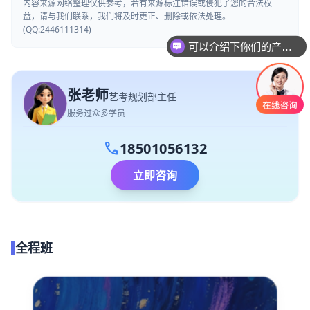
内容来源网络整理仅供参考，若有来源标注错误或侵犯了您的合法权
益，请与我们联系，我们将及时更正、删除或依法处理。
(QQ:2446111314)
可以介绍下你们的产品么
你们是怎么收费的呢
张老师
艺考规划部主任
服务过众多学员
call
18501056132
立即咨询
全程班