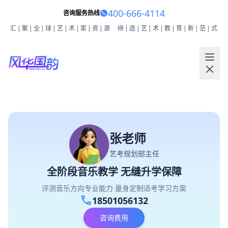
400-666-4114
咨询服务热线
汇|聚|全|球|艺|术|家|资|源
缔|造|艺|术|教|育|新|范|式
张老师
艺考规划部主任
全阶段音乐教学 无缝升学保障
评测音乐方向专业能力 量身定制适考学习方案
call
18501056132
咨询费用