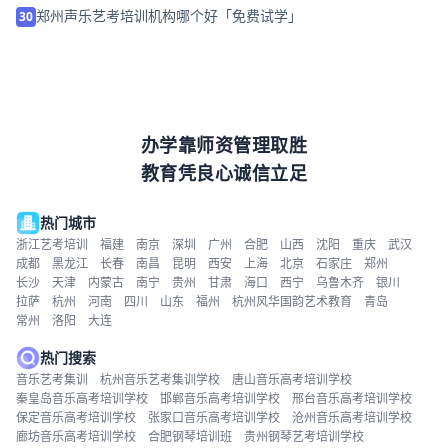
郑州声乐艺考培训机构哪个好「免费试学」
30
办学靠师资管理取胜
教育凭良心诚信立足
热门城市
浙江艺考培训
福建
南京
深圳
广州
合肥
山西
沈阳
重庆
武汉
成都
黑龙江
长春
南昌
昆明
西安
上海
北京
石家庄
郑州
长沙
天津
内蒙古
南宁
贵州
甘肃
海口
西宁
乌鲁木齐
银川
拉萨
杭州
河南
四川
山东
福州
杭州风华国韵艺术教育
青岛
常州
洛阳
大连
热门搜索
音乐艺考集训
杭州音乐艺考集训学校
唐山音乐高考培训学校
秦皇岛音乐高考培训学校
邯郸音乐高考培训学校
邢台音乐高考培训学校
保定音乐高考培训学校
张家口音乐高考培训学校
沧州音乐高考培训学校
廊坊音乐高考培训学校
合肥钢琴培训班
贵州钢琴艺考培训学校