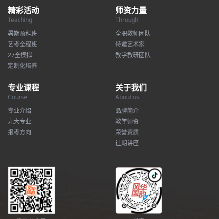
精彩活动
师资力量
Teaching
Through
暑期预科班
全职教师团队
艺考全程班
特邀艺术家
27全模拟
教学教研团队
定制化培养
专业课程
关于我们
Course
About us
专业介绍
品牌简介
九大专业
教学师资
报考方向
荣誉资质
往期讲座