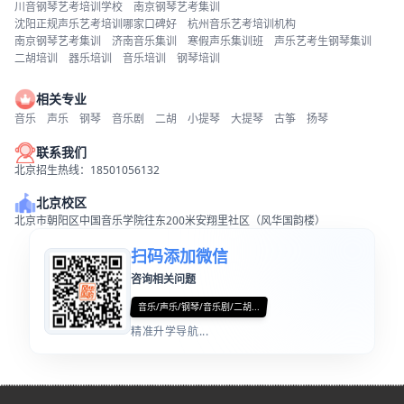
川音钢琴艺考培训学校
南京钢琴艺考集训
沈阳正规声乐艺考培训哪家口碑好
杭州音乐艺考培训机构
南京钢琴艺考集训
济南音乐集训
寒假声乐集训班
声乐艺考生钢琴集训
二胡培训
器乐培训
音乐培训
钢琴培训
相关专业
音乐
声乐
钢琴
音乐剧
二胡
小提琴
大提琴
古筝
扬琴
联系我们
北京招生热线：18501056132
北京校区
北京市朝阳区中国音乐学院往东200米安翔里社区（风华国韵楼）
扫码添加微信
咨询相关问题
音乐/声乐/钢琴/音乐剧/二胡...
精准升学导航...