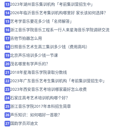
2023年湖州音乐集训机构「考前集训营招生中」
13
2026年临沂音乐艺考集训机构哪里好 家长该如何选择？
14
艺考学音乐要花多少钱「名师解答」
15
浙江音乐学院音乐工程系一行人来星海音乐学院调研交流
16
吉他节拍器怎么用
17
日照音乐艺术生高三集训多少钱（费用高吗）
18
北京声乐培训多少钱一节课
19
茂名哪里有学声乐的？
20
2018年星海音乐学院录取分数线
21
2023年广东音乐艺考生集训机构「考前集训营招生中」
22
2023年西安音乐艺考培训哪家最好怎么收费
23
石家庄高考艺术培训机构哪个好？
24
浙江音乐学院2017年本科招生简章
25
声乐知识：如何唱好一首歌？
26
国韵学员邓迪文
27