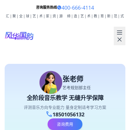
400-666-4114
咨询服务热线
汇|聚|全|球|艺|术|家|资|源
缔|造|艺|术|教|育|新|范|式
张老师
艺考规划部主任
全阶段音乐教学 无缝升学保障
评测音乐方向专业能力 量身定制适考学习方案
call
18501056132
咨询费用