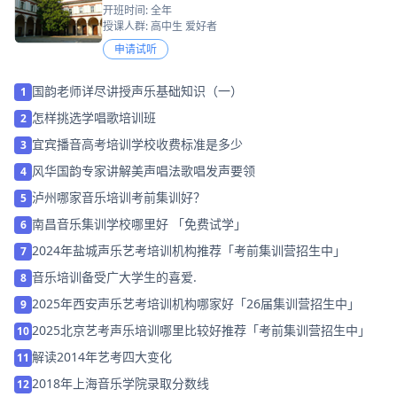
开班时间: 全年
授课人群: 高中生 爱好者
申请试听
国韵老师详尽讲授声乐基础知识（一）
1
怎样挑选学唱歌培训班
2
宜宾播音高考培训学校收费标准是多少
3
风华国韵专家讲解美声唱法歌唱发声要领
4
泸州哪家音乐培训考前集训好？
5
南昌音乐集训学校哪里好 「免费试学」
6
2024年盐城声乐艺考培训机构推荐「考前集训营招生中」
7
音乐培训备受广大学生的喜爱.
8
2025年西安声乐艺考培训机构哪家好「26届集训营招生中」
9
2025北京艺考声乐培训哪里比较好推荐「考前集训营招生中」
10
解读2014年艺考四大变化
11
2018年上海音乐学院录取分数线
12