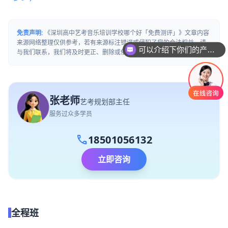
免责声明:
《深圳高中艺考音乐培训学校哪个好「免费测评」》文章内容
来源网络整理仅供参考，若有来源标注错误或侵犯了您的合法权益，请
可以介绍下你们的产品么
与我们联系，我们将及时更正、删除或依法处理。(QQ:2446111314)
张老师
艺考规划部主任
服务过众多学员
call
18501056132
立即咨询
全程班