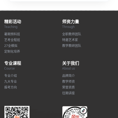
精彩活动
师资力量
Teaching
Through
暑期预科班
全职教师团队
艺考全程班
特邀艺术家
27全模拟
教学教研团队
定制化培养
专业课程
关于我们
Course
About us
专业介绍
品牌简介
九大专业
教学师资
报考方向
荣誉资质
往期讲座