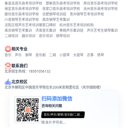
秦皇岛音乐高考培训学校
邯郸音乐高考培训学校
邢台音乐高考培训学校
保定音乐高考培训学校
张家口音乐高考培训学校
沧州音乐高考培训学校
廊坊音乐高考培训学校
合肥钢琴培训班
贵州钢琴艺考培训学校
川音钢琴艺考培训学校
南京钢琴艺考集训
沈阳正规声乐艺考培训哪家口碑好
杭州音乐艺考培训机构
南京钢琴艺考集训
济南音乐集训
寒假声乐集训班
声乐艺考生钢琴集训
二胡培训
器乐培训
音乐培训
钢琴培训
相关专业
音乐
声乐
钢琴
音乐剧
二胡
小提琴
大提琴
古筝
扬琴
联系我们
北京招生热线：18501056132
北京校区
北京市朝阳区中国音乐学院往东200米安翔里社区（风华国韵楼）
扫码添加微信
咨询相关问题
音乐/声乐/钢琴/音乐剧/二胡...
精准升学导航...