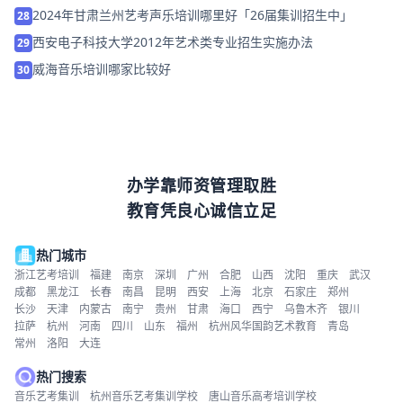
2024年甘肃兰州艺考声乐培训哪里好「26届集训招生中」
28
西安电子科技大学2012年艺术类专业招生实施办法
29
威海音乐培训哪家比较好
30
办学靠师资管理取胜
教育凭良心诚信立足
热门城市
浙江艺考培训
福建
南京
深圳
广州
合肥
山西
沈阳
重庆
武汉
成都
黑龙江
长春
南昌
昆明
西安
上海
北京
石家庄
郑州
长沙
天津
内蒙古
南宁
贵州
甘肃
海口
西宁
乌鲁木齐
银川
拉萨
杭州
河南
四川
山东
福州
杭州风华国韵艺术教育
青岛
常州
洛阳
大连
热门搜索
音乐艺考集训
杭州音乐艺考集训学校
唐山音乐高考培训学校