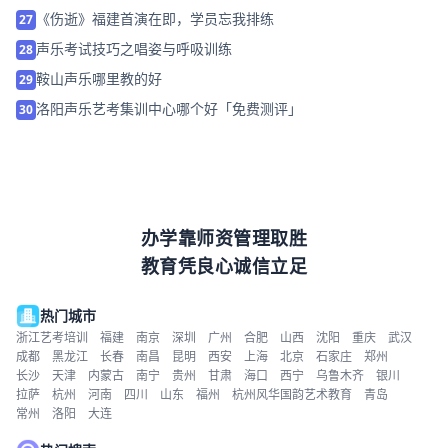
《伤逝》福建首演在即，学员忘我排练
27
声乐考试技巧之唱姿与呼吸训练
28
鞍山声乐哪里教的好
29
洛阳声乐艺考集训中心哪个好「免费测评」
30
办学靠师资管理取胜
教育凭良心诚信立足
热门城市
浙江艺考培训
福建
南京
深圳
广州
合肥
山西
沈阳
重庆
武汉
成都
黑龙江
长春
南昌
昆明
西安
上海
北京
石家庄
郑州
长沙
天津
内蒙古
南宁
贵州
甘肃
海口
西宁
乌鲁木齐
银川
拉萨
杭州
河南
四川
山东
福州
杭州风华国韵艺术教育
青岛
常州
洛阳
大连