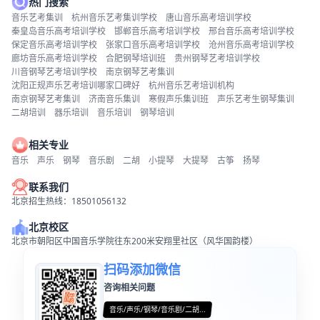
热门搜索
音乐艺考集训
杭州音乐艺考集训学校
唐山音乐高考培训学校
秦皇岛音乐高考培训学校
邯郸音乐高考培训学校
邢台音乐高考培训学校
保定音乐高考培训学校
张家口音乐高考培训学校
沧州音乐高考培训学校
廊坊音乐高考培训学校
合肥钢琴培训班
贵州钢琴艺考培训学校
川音钢琴艺考培训学校
南京钢琴艺考集训
沈阳正规声乐艺考培训哪家口碑好
杭州音乐艺考培训机构
南京钢琴艺考集训
济南音乐集训
寒假声乐集训班
声乐艺考生钢琴集训
二胡培训
器乐培训
音乐培训
钢琴培训
相关专业
音乐
声乐
钢琴
音乐剧
二胡
小提琴
大提琴
古筝
扬琴
联系我们
北京招生热线：18501056132
北京校区
北京市朝阳区中国音乐学院往东200米安翔里社区（风华国韵楼）
扫码添加微信
咨询相关问题
音乐/声乐/钢琴/音乐剧/二胡...