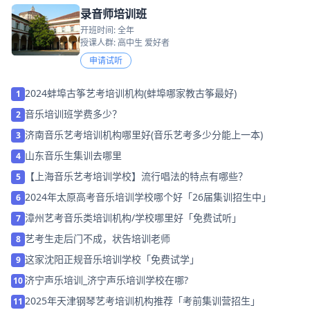
录音师培训班
开班时间: 全年
授课人群: 高中生 爱好者
申请试听
2024蚌埠古筝艺考培训机构(蚌埠哪家教古筝最好)
1
音乐培训班学费多少？
2
济南音乐艺考培训机构哪里好(音乐艺考多少分能上一本)
3
山东音乐生集训去哪里
4
【上海音乐艺考培训学校】流行唱法的特点有哪些？
5
2024年太原高考音乐培训学校哪个好「26届集训招生中」
6
漳州艺考音乐类培训机构/学校哪里好「免费试听」
7
艺考生走后门不成，状告培训老师
8
这家沈阳正规音乐培训学校「免费试学」
9
济宁声乐培训_济宁声乐培训学校在哪?
10
2025年天津钢琴艺考培训机构推荐「考前集训营招生」
11