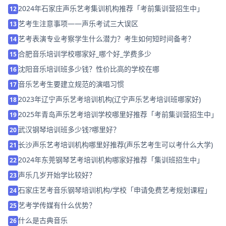
2024年石家庄声乐艺考集训机构推荐「考前集训营招生中」
12
艺考生注意事项——声乐考试三大误区
13
艺考表演专业考察学生什么潜力？考生如何短时间备考？
14
合肥音乐培训学校哪家好_哪个好_学费多少
15
沈阳音乐培训班多少钱？性价比高的学校在哪
16
音乐艺考生要建立规范的演唱习惯
17
2023年辽宁声乐艺考培训机构(辽宁声乐艺考培训班哪家好)
18
2025年青岛声乐艺考培训学校哪里好推荐「考前集训营招生中」
19
武汉钢琴培训班多少钱?哪里好？
20
长沙声乐艺考培训机构哪里好推荐(声乐艺考生可以考什么大学)
21
2024年东莞钢琴艺考培训机构哪家好推荐「集训班招生中」
22
声乐几岁开始学比较好？
23
石家庄艺考音乐钢琴培训机构/学校「申请免费艺考规划课程」
24
艺考学传媒有什么优势？
25
什么是古典音乐
26