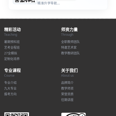
精准升学导航...
精彩活动
师资力量
Teaching
Through
暑期预科班
全职教师团队
艺考全程班
特邀艺术家
27全模拟
教学教研团队
定制化培养
专业课程
关于我们
Course
About us
专业介绍
品牌简介
九大专业
教学师资
报考方向
荣誉资质
往期讲座