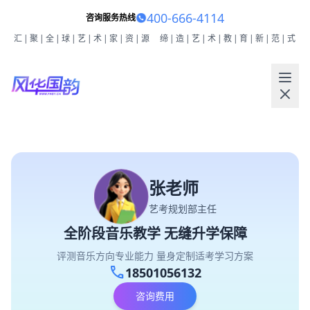
400-666-4114
咨询服务热线
汇|聚|全|球|艺|术|家|资|源
缔|造|艺|术|教|育|新|范|式
张老师
艺考规划部主任
全阶段音乐教学 无缝升学保障
评测音乐方向专业能力 量身定制适考学习方案
call
18501056132
咨询费用