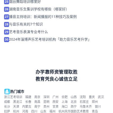
烟台舞蹈培训哪里好
25
湖南音乐生集训学校有哪些（哪家好）
26
播音主持培训：新闻播报的11种技巧及案例
27
与音乐有关的7个知识
28
艺考音乐表演专业考什么
29
2024年淄博声乐艺考培训机构「助力音乐艺考升学」
30
办学靠师资管理取胜
教育凭良心诚信立足
热门城市
浙江艺考培训
福建
南京
深圳
广州
合肥
山西
沈阳
重庆
武汉
成都
黑龙江
长春
南昌
昆明
西安
上海
北京
石家庄
郑州
长沙
天津
内蒙古
南宁
贵州
甘肃
海口
西宁
乌鲁木齐
银川
拉萨
杭州
河南
四川
山东
福州
杭州风华国韵艺术教育
青岛