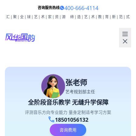
400-666-4114
咨询服务热线
汇|聚|全|球|艺|术|家|资|源
缔|造|艺|术|教|育|新|范|式
张老师
艺考规划部主任
全阶段音乐教学 无缝升学保障
评测音乐方向专业能力 量身定制适考学习方案
call
18501056132
咨询费用