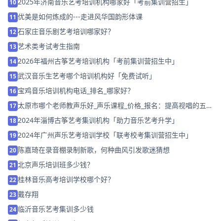
2025年济南音乐艺考培训机构哪家好「考前集训营招生」
10
优美是如何炼成的---走进风华国韵形体课
11
石家庄音乐剧艺考培训哪家好？
12
艺术类考试考生指南
13
2026年福州古筝艺考培训机构「考前集训营招生中」
14
武汉音乐生艺考哪个培训机构好「免费试听」
15
宝鸡音乐培训机构电话_排名_哪家好？
16
太原市哪个老师教声乐好_声乐课程_价格_报名：提高视唱的五大
17
法则
2024年淄博古筝艺考集训机构「助力音乐艺考升学」
18
2024年广州声乐艺考培训学校「联考校考集训营招生中」
19
陈嘉琦在录音棚录制新歌，何种曲风引发歌迷猜想
20
北京声乐培训班多少钱？
21
桂林音乐高考培训学校哪个好？
22
戴存翔
23
临沂音乐艺考集训多少钱
24