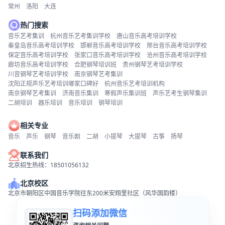
常州
洛阳
大连
热门搜索
音乐艺考集训
杭州音乐艺考集训学校
唐山音乐高考培训学校
秦皇岛音乐高考培训学校
邯郸音乐高考培训学校
邢台音乐高考培训学校
保定音乐高考培训学校
张家口音乐高考培训学校
沧州音乐高考培训学校
廊坊音乐高考培训学校
合肥钢琴培训班
贵州钢琴艺考培训学校
川音钢琴艺考培训学校
南京钢琴艺考集训
沈阳正规声乐艺考培训哪家口碑好
杭州音乐艺考培训机构
南京钢琴艺考集训
济南音乐集训
寒假声乐集训班
声乐艺考生钢琴集训
二胡培训
器乐培训
音乐培训
钢琴培训
相关专业
音乐
声乐
钢琴
音乐剧
二胡
小提琴
大提琴
古筝
扬琴
联系我们
北京招生热线：18501056132
北京校区
北京市朝阳区中国音乐学院往东200米安翔里社区（风华国韵楼）
扫码添加微信