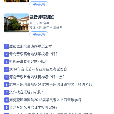
申请试听
录音师培训班
开班时间: 全年
授课人群: 高中生 爱好者
申请试听
成都舞蹈培训班感觉怎么样
1
青岛音乐高考培训学校哪个好？
2
影视表演专业好就业吗？
3
2014年音乐艺考专业介绍及考试类容
4
河南音乐艺考培训机构哪个好一点？
5
韶关声乐培训哪家好 韶关声乐培训班排名「预约名师」
6
怎么找音乐培训机构？
7
刘旖旎风华国韵2012届学员考入上海音乐学院
8
长沙音乐艺考培训学校哪家好？
9