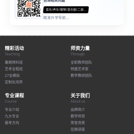
咨询相关问题
音乐/声乐/钢琴/音乐剧/二胡...
精准升学导航...
精彩活动
师资力量
Teaching
Through
暑期预科班
全职教师团队
艺考全程班
特邀艺术家
27全模拟
教学教研团队
定制化培养
专业课程
关于我们
Course
About us
专业介绍
品牌简介
九大专业
教学师资
报考方向
荣誉资质
往期讲座