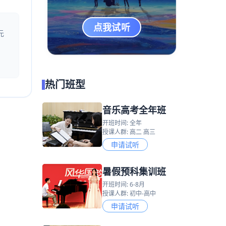
点我试听
元
热门班型
音乐高考全年班
开班时间: 全年
授课人群: 高二 高三
申请试听
暑假预科集训班
开班时间: 6-8月
授课人群: 初中-高中
申请试听