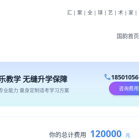
汇|聚|全|球|艺|术|家
国韵首页
call
18501056
乐教学 无缝升学保障
咨询费用
专业能力 量身定制适考学习方案
120000
你的总计费用
元