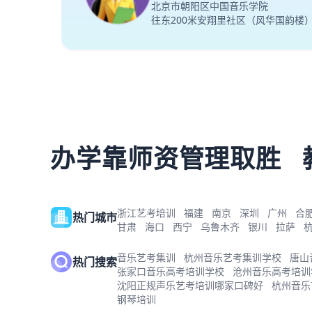
北京市朝阳区中国音乐学院
往东200米安翔里社区（风华国韵楼
办学靠师资管理取胜
浙江艺考培训
福建
南京
深圳
广州
合
热门城市
甘肃
海口
西宁
乌鲁木齐
银川
拉萨
音乐艺考集训
杭州音乐艺考集训学校
唐山
热门搜索
张家口音乐高考培训学校
沧州音乐高考培训
沈阳正规声乐艺考培训哪家口碑好
杭州音乐
钢琴培训