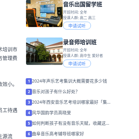
音乐出国留学班
开班时间: 全年
授课人群: 高二 高三
申请试听
录音师培训班
术培训市
开班时间: 全年
授课人群: 高中生 爱好者
务管理费
申请试听
2024年声乐艺考集训大概需要花多少钱
1
收效小。
音乐对孩子有什么好处？
2
2024年西安音乐艺考培训哪家最好「集训
3
营招生中」
员工待遇
风华国韵学员高晓旻
4
如何判断孩子有没有音乐天赋，收藏这一
5
篇就够了
曲阜音乐高考辅导班哪家好
6
生源流