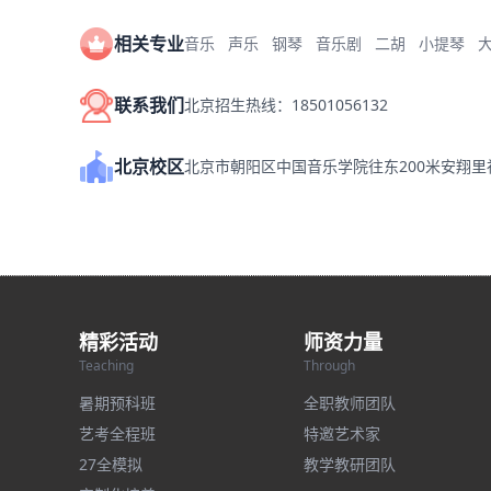
相关专业
音乐
声乐
钢琴
音乐剧
二胡
小提琴
联系我们
北京招生热线：18501056132
北京校区
北京市朝阳区中国音乐学院往东200米安翔
精彩活动
师资力量
Teaching
Through
暑期预科班
全职教师团队
艺考全程班
特邀艺术家
27全模拟
教学教研团队