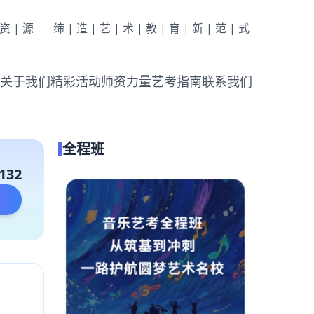
|资|源
缔|造|艺|术|教|育|新|范|式
关于我们
精彩活动
师资力量
艺考指南
联系我们
全程班
132