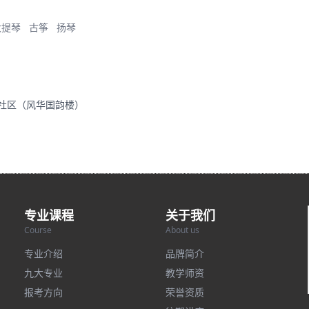
大提琴
古筝
扬琴
里社区（风华国韵楼）
专业课程
关于我们
Course
About us
专业介绍
品牌简介
九大专业
教学师资
报考方向
荣誉资质