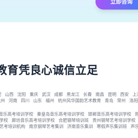
立即咨询
）
教育凭良心诚信立足
肥
山西
沈阳
重庆
武汉
成都
黑龙江
长春
南昌
昆明
西安
上
杭州
河南
四川
山东
福州
杭州风华国韵艺术教育
青岛
常州
洛阳
音乐高考培训学校
秦皇岛音乐高考培训学校
邯郸音乐高考培训学校
学校
廊坊音乐高考培训学校
合肥钢琴培训班
贵州钢琴艺考培训学校
艺考培训机构
南京钢琴艺考集训
济南音乐集训
寒假声乐集训班
声