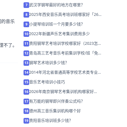
武汉学钢琴最好的地方在哪里？
7
2025年西安音乐高考培训班哪家好「26
8
届集训招生中」
们的音乐
小提琴培训班一个月要多少钱？
9
2022年新疆声乐艺考集训费用多少
10
贵阳钢琴艺考培训学校哪家好（2023怎么
11
理不了。
选择培训班）
青岛高三艺考音乐考前集训学校/班「免费
12
获取艺考规划」
钢琴艺术培训多少钱？
13
2014年河北省普通高等学校艺术类专业招
14
生简章
音乐艺考培训小技巧
15
2026年南京钢琴艺考集训机构哪家好
16
「27届集训招生中」
有万能的钢琴即兴伴奏公式吗？
17
德州高三音乐集训机构哪个好
18
贵阳音乐培训班多少钱？
19