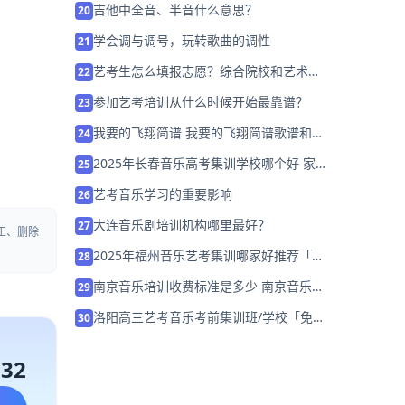
吉他中全音、半音什么意思？
20
学会调与调号，玩转歌曲的调性
21
艺考生怎么填报志愿？综合院校和艺术院
22
校那个好？
参加艺考培训从什么时候开始最靠谱？
23
我要的飞翔简谱 我要的飞翔简谱歌谱和歌
24
词完整版
2025年长春音乐高考集训学校哪个好 家
25
长该如何选择？
艺考音乐学习的重要影响
26
大连音乐剧培训机构哪里最好？
27
正、删除
2025年福州音乐艺考集训哪家好推荐「考
28
前集训营招生」
南京音乐培训收费标准是多少 南京音乐培
29
训收费标准详情「已解决」
洛阳高三艺考音乐考前集训班/学校「免费
30
获取艺考规划」
132