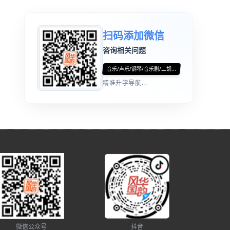
扫码添加微信
咨询相关问题
音乐/声乐/钢琴/音乐剧/二胡...
精准升学导航...
微信公众号
抖音