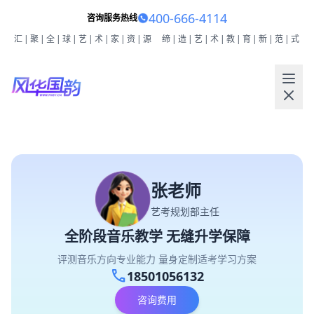
400-666-4114
咨询服务热线
汇|聚|全|球|艺|术|家|资|源
缔|造|艺|术|教|育|新|范|式
张老师
艺考规划部主任
全阶段音乐教学 无缝升学保障
评测音乐方向专业能力 量身定制适考学习方案
call
18501056132
咨询费用