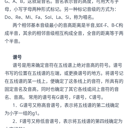
G、A、B，这就是音名。音名表示音的高度，可用大写字
母，小写字母两种形式标记。另一种标记音级的方式为：
Do、Re、Mi、Fa、Sol、La、Si，称为唱名。
两个相邻基本音级最小的音高距离是半音,如E-F、B-C构
成半音，其余的相邻音级相互构成全音，全音的距离等于两
个半音。
谱号
谱号是用来确定音符在五线谱上绝对音高的符号。谱号
书写的位置在五线谱的左端，或更换谱号的地方。将谱号记
在五线谱的某一线上，便确定了这条线上的音符，所具有的
固定音名及音高，同时也确定了其它各线或间上音符的音
名、音高。 常用的谱号有G谱号，F谱号，C谱号。
1．G谱号又称高音谱号，表示将五线谱的第二线确定
为小字一组的g1。
2．F谱号又称低音谱号，表示将五线谱的第四线确定为