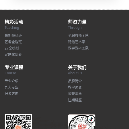
精彩活动
师资力量
Teaching
Through
暑期预科班
全职教师团队
艺考全程班
特邀艺术家
27全模拟
教学教研团队
定制化培养
专业课程
关于我们
Course
About us
专业介绍
品牌简介
九大专业
教学师资
报考方向
荣誉资质
往期讲座