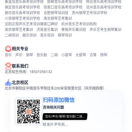
秦皇岛音乐高考培训学校
邯郸音乐高考培训学校
邢台音乐高考培训学校
保定音乐高考培训学校
张家口音乐高考培训学校
沧州音乐高考培训学校
廊坊音乐高考培训学校
合肥钢琴培训班
贵州钢琴艺考培训学校
川音钢琴艺考培训学校
南京钢琴艺考集训
沈阳正规声乐艺考培训哪家口碑好
杭州音乐艺考培训机构
南京钢琴艺考集训
济南音乐集训
寒假声乐集训班
声乐艺考生钢琴集训
二胡培训
器乐培训
音乐培训
钢琴培训
相关专业
音乐
声乐
钢琴
音乐剧
二胡
小提琴
大提琴
古筝
扬琴
联系我们
北京招生热线：18501056132
北京校区
北京市朝阳区中国音乐学院往东200米安翔里社区（风华国韵楼）
扫码添加微信
咨询相关问题
音乐/声乐/钢琴/音乐剧/二胡...
精准升学导航...