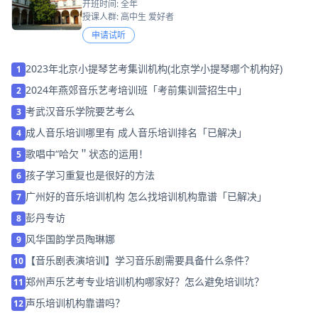
开班时间: 全年
授课人群: 高中生 爱好者
申请试听
2023年北京小提琴艺考集训机构(北京学小提琴哪个机构好)
1
2024年燕郊音乐艺考培训班「考前集训营招生中」
2
考武汉音乐学院要艺考么
3
成人音乐培训哪里有 成人音乐培训排名「已解决」
4
歌唱中“哈欠＂状态的运用！
5
孩子学习重复也是很好的方法
6
广州好的音乐培训机构 怎么找培训机构靠谱「已解决」
7
彭丹专访
8
风华国韵学员陶琳娜
9
【音乐剧表演培训】学习音乐剧需要具备什么条件？
10
郑州声乐艺考专业培训机构哪家好？怎么避免培训坑？
11
声乐培训机构靠谱吗？
12