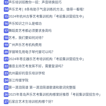
声乐培训班教你一招：声音转换技巧
13
声乐艺考| 8条有助于气息训练的方法，值得一看哦！
14
2024年杭州古筝艺考集训机构「考前集训营招生中」
15
声乐知识之什么是唱功
16
舞蹈类艺考都必须要求身高吗
17
艺考，我们要如何对待？
18
广州声乐艺考机构费用
19
学钢琴先用电子琴代替可以吗？
20
2024年枣庄器乐艺考培训机构「考前集训营招生中」
21
播音主持艺考发挥不好，需要复读吗？
22
杭州最好的音乐培训学校
23
浙江传媒学院
24
第一滴泪简谱 第一滴泪简谱歌谱和歌词完整版
25
2025年青岛声乐艺考集训机构哪里好推荐「考前集训营招生中」
26
石家庄艺术生培训机构哪个好?
27