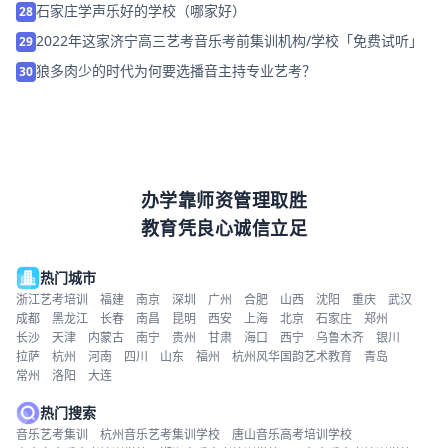
石家庄学声乐好的学校（哪家好）
28
2022年这家济宁高三艺考音乐考前集训机构/学校「免费试听」
29
狼多肉少的时代为何要选播音主持专业艺考？
30
办学靠师资管理取胜
教育凭良心诚信立足
热门城市
浙江艺考培训
福建
南京
深圳
广州
合肥
山西
沈阳
重庆
武汉
成都
黑龙江
长春
南昌
昆明
西安
上海
北京
石家庄
郑州
长沙
天津
内蒙古
南宁
贵州
甘肃
海口
西宁
乌鲁木齐
银川
拉萨
杭州
河南
四川
山东
福州
杭州风华国韵艺术教育
青岛
常州
洛阳
大连
热门搜索
音乐艺考集训
杭州音乐艺考集训学校
唐山音乐高考培训学校