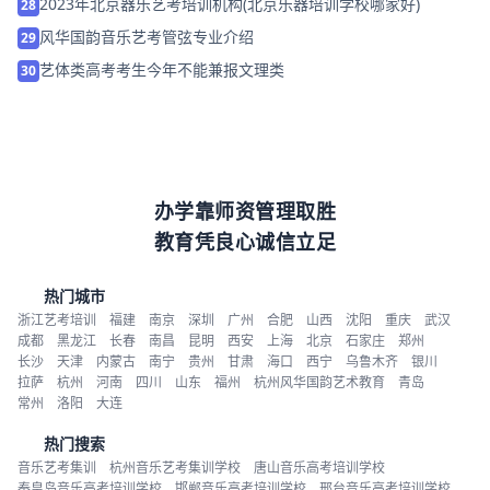
2023年北京器乐艺考培训机构(北京乐器培训学校哪家好)
28
风华国韵音乐艺考管弦专业介绍
29
艺体类高考考生今年不能兼报文理类
30
办学靠师资管理取胜
教育凭良心诚信立足
热门城市
浙江艺考培训
福建
南京
深圳
广州
合肥
山西
沈阳
重庆
武汉
成都
黑龙江
长春
南昌
昆明
西安
上海
北京
石家庄
郑州
长沙
天津
内蒙古
南宁
贵州
甘肃
海口
西宁
乌鲁木齐
银川
拉萨
杭州
河南
四川
山东
福州
杭州风华国韵艺术教育
青岛
常州
洛阳
大连
热门搜索
音乐艺考集训
杭州音乐艺考集训学校
唐山音乐高考培训学校
秦皇岛音乐高考培训学校
邯郸音乐高考培训学校
邢台音乐高考培训学校