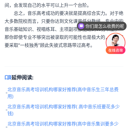
间，会发现自己的水平可以上升一个台阶。
总之，音乐高考成功的要决就是提高综合实力。对于绝
大多数院校而言，只要你达到文化课最低分数线，专业中的
你们是怎么收费的呢
音乐基础知识、视唱练耳、主项副项都能达到85
分以上，
现在有优惠活动吗
那你即使专业不够突出被录取的可能性也是极大的，千万不
要采取“一枝独秀”顾此失彼式思路带过高考
。
menu_book
延伸阅读:
北京音乐高考培训机构哪家好推荐(高中音乐生三年总费
用)
北京音乐高考培训机构哪家好推荐( 高中音乐班要花多少
钱)
北京音乐高考培训机构哪家好推荐(高中音乐集训要多少