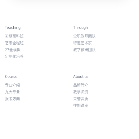
精彩活动
师资力量
Teaching
Through
暑期预科班
全职教师团队
艺考全程班
特邀艺术家
27全模拟
教学教研团队
定制化培养
专业课程
关于我们
Course
About us
专业介绍
品牌简介
九大专业
教学师资
报考方向
荣誉资质
往期讲座