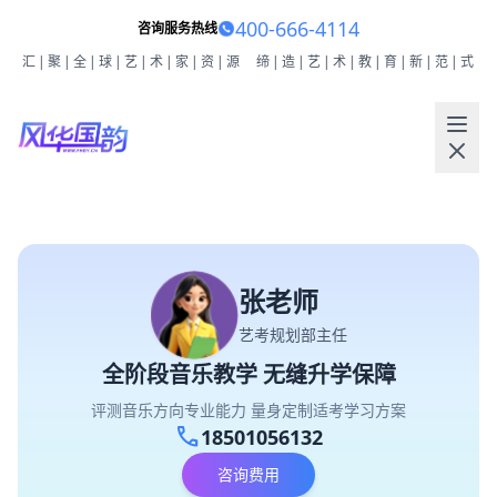
400-666-4114
咨询服务热线
汇|聚|全|球|艺|术|家|资|源
缔|造|艺|术|教|育|新|范|式
张老师
艺考规划部主任
全阶段音乐教学 无缝升学保障
评测音乐方向专业能力 量身定制适考学习方案
call
18501056132
咨询费用