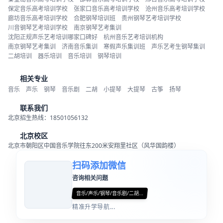
保定音乐高考培训学校
张家口音乐高考培训学校
沧州音乐高考培训学校
廊坊音乐高考培训学校
合肥钢琴培训班
贵州钢琴艺考培训学校
川音钢琴艺考培训学校
南京钢琴艺考集训
沈阳正规声乐艺考培训哪家口碑好
杭州音乐艺考培训机构
南京钢琴艺考集训
济南音乐集训
寒假声乐集训班
声乐艺考生钢琴集训
二胡培训
器乐培训
音乐培训
钢琴培训
相关专业
音乐
声乐
钢琴
音乐剧
二胡
小提琴
大提琴
古筝
扬琴
联系我们
北京招生热线：18501056132
北京校区
北京市朝阳区中国音乐学院往东200米安翔里社区（风华国韵楼）
扫码添加微信
咨询相关问题
音乐/声乐/钢琴/音乐剧/二胡...
精准升学导航...