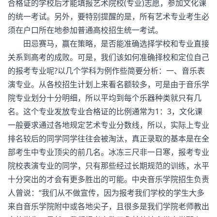
合格证的学校后才能填报艺术院校(
专业
)志愿，参加文化课
的统一考试。另外，要特别提醒的是，所有艺术专业考生必
须在户口所在地参加普通高校招生统一考试。
田忌赛马，赢在策略，是否能准确选择学校和专业直接
关系到高考的成败。可是，我们该如何准确择校和定位自己
的报考专业呢?
以几个学科为例作些简要分析：一、音乐表
演专业。从各校招生计划上来看名额较多，可是由于音乐学
院专业划分十分明细，所以平均到每个乐器种类就只有几
名。这个专业发放专业合格证的比例通常为
1：3，文化课
一般要求通过各地规定艺术专业分数线，所以，实际上专业
排名较后的同学同学往往会被淘汰，真正录取的基本是在全
部考生中专业顶尖的前几名。冰冻三尺非一日寒，报考专业
院校表演专业的同学，只有那些经过长期规范的训练，水平
十分突出的才会有更多胜出的可能。
中央音乐学院招生负责
人曾
说：“我们从不做宣传，因为报考我们学校的学生大多
来自音乐学院附中或各地尖子，且很多是我们学院老师教出