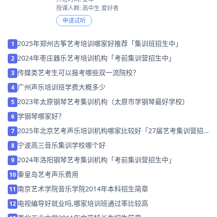
授课人群: 高中生 爱好者
申请试听
2025年郑州古筝艺考培训哪家好推荐「集训班招生中」
1
2024年枣庄器乐艺考培训机构「考前集训营招生中」
2
传媒类艺考生可以报考哪些双一流院校？
3
广州声乐培训班学费大概多少
4
2023年太原钢琴艺考集训机构（太原市学钢琴最好学校）
5
学钢琴哪家好？
6
2025年北京艺考声乐培训机构哪家比较好「27届艺考集训营招
7
生」
宁波高三音乐集训学校哪个好
8
2024年洛阳钢琴艺考集训机构「考前集训营招生中」
9
秦皇岛艺考声乐费用
10
南京艺术学院音乐学院2014年本科招生简章
11
电视编导好就业吗,哪家培训班通过率比较高
12