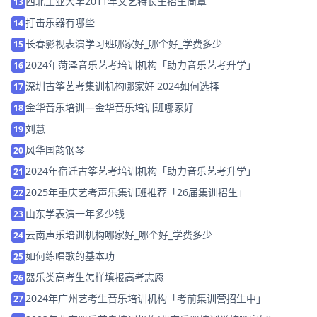
西北工业大学2011年文艺特长生招生简章
13
打击乐器有哪些
14
长春影视表演学习班哪家好_哪个好_学费多少
15
2024年菏泽音乐艺考培训机构「助力音乐艺考升学」
16
深圳古筝艺考集训机构哪家好 2024如何选择
17
金华音乐培训—金华音乐培训班哪家好
18
刘慧
19
风华国韵钢琴
20
2024年宿迁古筝艺考培训机构「助力音乐艺考升学」
21
2025年重庆艺考声乐集训班推荐「26届集训招生」
22
山东学表演一年多少钱
23
云南声乐培训机构哪家好_哪个好_学费多少
24
如何练唱歌的基本功
25
器乐类高考生怎样填报高考志愿
26
2024年广州艺考生音乐培训机构「考前集训营招生中」
27