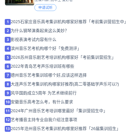
申请试听
2025石家庄音乐高考集训机构哪家好推荐「考前集训营招生中」
1
为什么钢琴演奏起来这么美妙？
2
影视表演考试内容有什么
3
滨州音乐艺考机构哪个好「免费测评」
4
2026苏州音乐剧艺考培训机构哪家好「考前集训营招生」
5
2022年青岛艺考声乐培训班有哪些
6
德州音乐艺考集训班哪个好,应该这样选择
7
大连声乐艺考集训机构哪家好推荐(高二零基础学声乐可以?)
8
风华国韵成立5周年 为艺术继续前行
9
安徽音乐高考怎么考，有什么要求
10
2024年广州音乐艺考培训哪里最好「集训营招生中」
11
艺考播音主持专业自我介绍注意事项
12
2025年沧州音乐艺考集训机构哪里好推荐「26届集训招生」
13