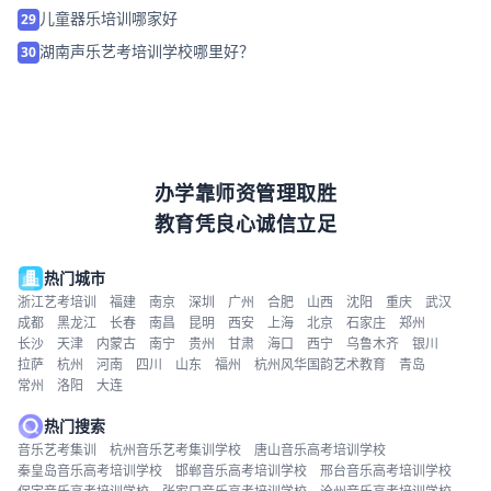
地点说明
儿童器乐培训哪家好
29
湖南声乐艺考培训学校哪里好？
30
办学靠师资管理取胜
教育凭良心诚信立足
热门城市
浙江艺考培训
福建
南京
深圳
广州
合肥
山西
沈阳
重庆
武汉
成都
黑龙江
长春
南昌
昆明
西安
上海
北京
石家庄
郑州
长沙
天津
内蒙古
南宁
贵州
甘肃
海口
西宁
乌鲁木齐
银川
拉萨
杭州
河南
四川
山东
福州
杭州风华国韵艺术教育
青岛
常州
洛阳
大连
热门搜索
音乐艺考集训
杭州音乐艺考集训学校
唐山音乐高考培训学校
秦皇岛音乐高考培训学校
邯郸音乐高考培训学校
邢台音乐高考培训学校