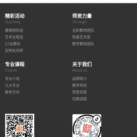
精彩活动
师资力量
Teaching
Through
暑期预科班
全职教师团队
艺考全程班
特邀艺术家
27全模拟
教学教研团队
定制化培养
专业课程
关于我们
Course
About us
专业介绍
品牌简介
九大专业
教学师资
报考方向
荣誉资质
往期讲座