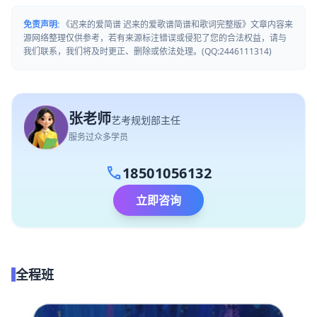
免责声明:
《迟来的爱简谱 迟来的爱歌谱简谱和歌词完整版》文章内容来
源网络整理仅供参考，若有来源标注错误或侵犯了您的合法权益，请与
我们联系，我们将及时更正、删除或依法处理。(QQ:2446111314)
张老师
艺考规划部主任
服务过众多学员
call
18501056132
立即咨询
全程班