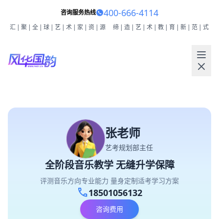
400-666-4114
咨询服务热线
汇|聚|全|球|艺|术|家|资|源
缔|造|艺|术|教|育|新|范|式
张老师
艺考规划部主任
全阶段音乐教学 无缝升学保障
评测音乐方向专业能力 量身定制适考学习方案
call
18501056132
咨询费用