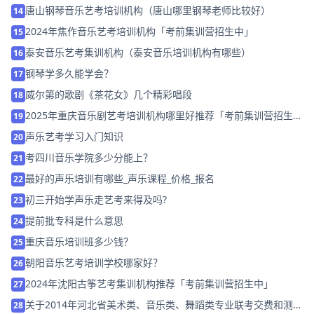
唐山钢琴音乐艺考培训机构（唐山哪里钢琴老师比较好）
14
2024年焦作音乐艺考培训机构「考前集训营招生中」
15
泰安音乐艺考集训机构（泰安音乐培训机构有哪些）
16
钢琴学多久能学会？
17
威尔第的歌剧《茶花女》几个精彩唱段
18
2025年重庆音乐剧艺考培训机构哪里好推荐「考前集训营招生
19
中」
声乐艺考学习入门知识
20
考四川音乐学院多少分能上？
21
最好的声乐培训有哪些_声乐课程_价格_报名
22
初三开始学声乐走艺考来得及吗?
23
提前批专科是什么意思
24
重庆音乐培训班多少钱？
25
朝阳音乐艺考培训学校哪家好？
26
2024年沈阳古筝艺考集训机构推荐「考前集训营招生中」
27
关于2014年河北省美术类、音乐类、舞蹈类专业联考交费和测试
28