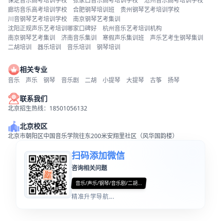
保定音乐高考培训学校
张家口音乐高考培训学校
沧州音乐高考培训学校
廊坊音乐高考培训学校
合肥钢琴培训班
贵州钢琴艺考培训学校
川音钢琴艺考培训学校
南京钢琴艺考集训
沈阳正规声乐艺考培训哪家口碑好
杭州音乐艺考培训机构
南京钢琴艺考集训
济南音乐集训
寒假声乐集训班
声乐艺考生钢琴集训
二胡培训
器乐培训
音乐培训
钢琴培训
相关专业
音乐
声乐
钢琴
音乐剧
二胡
小提琴
大提琴
古筝
扬琴
联系我们
北京招生热线：18501056132
北京校区
北京市朝阳区中国音乐学院往东200米安翔里社区（风华国韵楼）
扫码添加微信
咨询相关问题
音乐/声乐/钢琴/音乐剧/二胡...
精准升学导航...