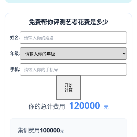
免费帮你评测艺考花费是多少
姓名:
年级:
手机:
开始
计算
120000
你的总计费用
元
100000
集训费用
元