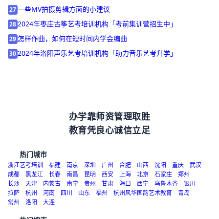
编导专业好考吗？
26
一些MV拍摄剪辑方面的小建议
27
2024年枣庄古筝艺考培训机构「考前集训营招生中」
28
怎样作曲，如何在短时间内学会编曲
29
2024年洛阳声乐艺考培训机构「助力音乐艺考升学」
30
办学靠师资管理取胜
教育凭良心诚信立足
热门城市
浙江艺考培训
福建
南京
深圳
广州
合肥
山西
沈阳
重庆
武汉
成都
黑龙江
长春
南昌
昆明
西安
上海
北京
石家庄
郑州
长沙
天津
内蒙古
南宁
贵州
甘肃
海口
西宁
乌鲁木齐
银川
拉萨
杭州
河南
四川
山东
福州
杭州风华国韵艺术教育
青岛
常州
洛阳
大连