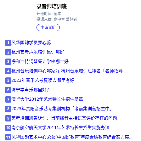
录音师培训班
开班时间: 全年
授课人群: 高中生 爱好者
申请试听
风华国韵学员罗心蕊
1
杭州艺考声乐培训集训哪好
2
呼和浩特钢琴集训学校哪个好
3
杭州音乐培训中心哪家好 杭州音乐培训班排名「名师指导」
4
2023年音乐艺考复读去哪里考好
5
济宁学声乐哪里好？
6
清华大学2012年艺术特长生招生简章
7
2023年贵阳音乐艺考集训机构「考前集训营招生中」
8
艺考培训班告诉你：当前播音主持语言评价存在的问题
9
南京航空航天大学2011年艺术特长生招生实施办法
10