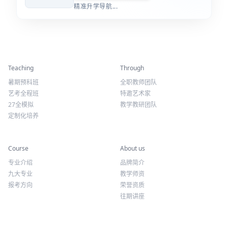
音乐/声乐/钢琴/音乐剧/二胡...
精准升学导航...
精彩活动
师资力量
Teaching
Through
暑期预科班
全职教师团队
艺考全程班
特邀艺术家
27全模拟
教学教研团队
定制化培养
专业课程
关于我们
Course
About us
专业介绍
品牌简介
九大专业
教学师资
报考方向
荣誉资质
往期讲座