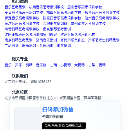
热门搜索
音乐艺考集训
杭州音乐艺考集训学校
唐山音乐高考培训学校
秦皇岛音乐高考培训学校
邯郸音乐高考培训学校
邢台音乐高考培训学校
保定音乐高考培训学校
张家口音乐高考培训学校
沧州音乐高考培训学校
廊坊音乐高考培训学校
合肥钢琴培训班
贵州钢琴艺考培训学校
川音钢琴艺考培训学校
南京钢琴艺考集训
沈阳正规声乐艺考培训哪家口碑好
杭州音乐艺考培训机构
南京钢琴艺考集训
济南音乐集训
寒假声乐集训班
声乐艺考生钢琴集训
二胡培训
器乐培训
音乐培训
钢琴培训
相关专业
音乐
声乐
钢琴
音乐剧
二胡
小提琴
大提琴
古筝
扬琴
联系我们
北京招生热线：18501056132
北京校区
北京市朝阳区中国音乐学院往东200米安翔里社区（风华国韵楼）
扫码添加微信
咨询相关问题