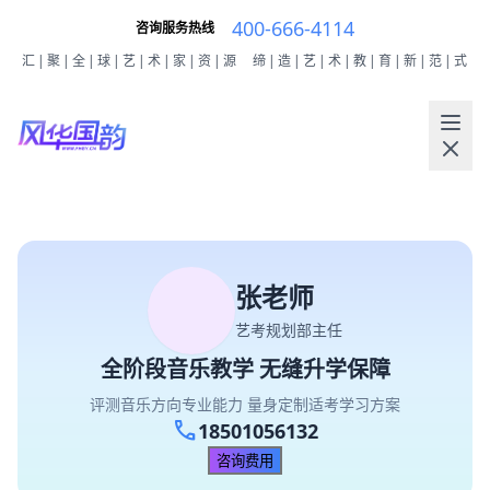
400-666-4114
咨询服务热线
汇|聚|全|球|艺|术|家|资|源
缔|造|艺|术|教|育|新|范|式
张老师
艺考规划部主任
全阶段音乐教学 无缝升学保障
评测音乐方向专业能力 量身定制适考学习方案
call
18501056132
咨询费用