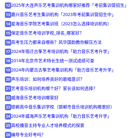
风华国韵艺术中心荣获“中国好教育”年度素质教育综合实力突出
11
品牌奖
2025年大连声乐艺考集训机构哪家好推荐「考前集训营招生」
12
嘉兴音乐艺考生集训机构「2023年考前集训营招生中」
13
星海音乐学院艺考集训班（2023怎么选择培训机构）
14
保定音乐艺考培训学校_排名_哪家好？
15
高考生压力都来自哪些？风华国韵教你解压方法
16
2024年宿迁古筝艺考培训机构「助力音乐艺考升学」
17
2014年北京市艺术特长生统一测试成绩可查
18
2024年内蒙古古筝艺考集训机构「助力音乐艺考升学」
19
声乐培训：如何培养良好的歌唱意识？
20
艺考音乐培训机构哪个好？家长该如何选择？
21
威海音乐艺考培训哪家好
22
邯郸高中音乐集训学校（邯郸市音乐培训机构哪里好）
23
2024年威海声乐艺考集训机构「助力音乐艺考升学」
24
高校播音主持专业人才培养模式的探索
25