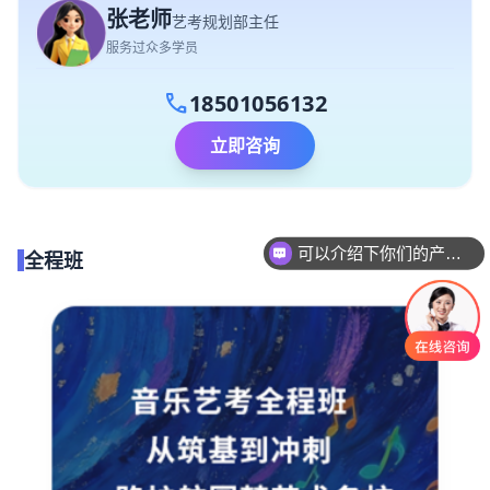
张老师
艺考规划部主任
服务过众多学员
call
18501056132
立即咨询
可以介绍下你们的产品么
全程班