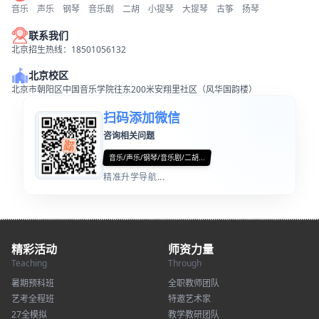
音乐
声乐
钢琴
音乐剧
二胡
小提琴
大提琴
古筝
扬琴
联系我们
北京招生热线：18501056132
北京校区
北京市朝阳区中国音乐学院往东200米安翔里社区（风华国韵楼）
扫码添加微信
咨询相关问题
音乐/声乐/钢琴/音乐剧/二胡...
精准升学导航...
精彩活动
师资力量
Teaching
Through
暑期预科班
全职教师团队
艺考全程班
特邀艺术家
27全模拟
教学教研团队