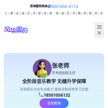
400-666-4114
咨询服务热线
汇|聚|全|球|艺|术|家|资|源
缔|造|艺|术|教|育|新|范|式
张老师
艺考规划部主任
全阶段音乐教学 无缝升学保障
评测音乐方向专业能力 量身定制适考学习方案
call
18501056132
咨询费用