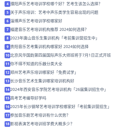
濮阳声乐艺考培训学校哪个好？艺考生该怎么选择？
4
关于声乐培训：艺考中声乐类学生容易出现的问题
5
淄博声乐艺考培训学校哪家好
6
福建音乐艺考培训机构推荐 2024如何选择？
7
2023年唐山音乐生集训机构「考前集训营招生中」
8
贵阳音乐艺考集训机构哪家好 2024如何选择
9
北京风华国韵第四届国际声乐大师班将于7月1日正式开班
10
你不得不知道的乐器分类大全
11
郑州艺考声乐培训哪家好「免费试学」
12
长沙音乐艺术生集训哪家培训机构好
13
2024年西安音乐学院艺考培训机构「26届集训招生中」
14
高考艺考编导好学吗
15
2025年长沙钢琴艺考培训学校哪家好「考前集训营招生」
16
参加音乐剧艺考培训有什么优势？
17
影视表演艺考培训班学费大概多少？
18