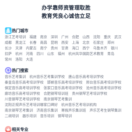
办学靠师资管理取胜
教育凭良心诚信立足
热门城市
浙江艺考培训
福建
南京
深圳
广州
合肥
山西
沈阳
重庆
武汉
成都
黑龙江
长春
南昌
昆明
西安
上海
北京
石家庄
郑州
长沙
天津
内蒙古
南宁
贵州
甘肃
海口
西宁
乌鲁木齐
银川
拉萨
杭州
河南
四川
山东
福州
杭州风华国韵艺术教育
青岛
常州
洛阳
大连
热门搜索
音乐艺考集训
杭州音乐艺考集训学校
唐山音乐高考培训学校
秦皇岛音乐高考培训学校
邯郸音乐高考培训学校
邢台音乐高考培训学校
保定音乐高考培训学校
张家口音乐高考培训学校
沧州音乐高考培训学校
廊坊音乐高考培训学校
合肥钢琴培训班
贵州钢琴艺考培训学校
川音钢琴艺考培训学校
南京钢琴艺考集训
沈阳正规声乐艺考培训哪家口碑好
杭州音乐艺考培训机构
南京钢琴艺考集训
济南音乐集训
寒假声乐集训班
声乐艺考生钢琴集训
二胡培训
器乐培训
音乐培训
钢琴培训
相关专业