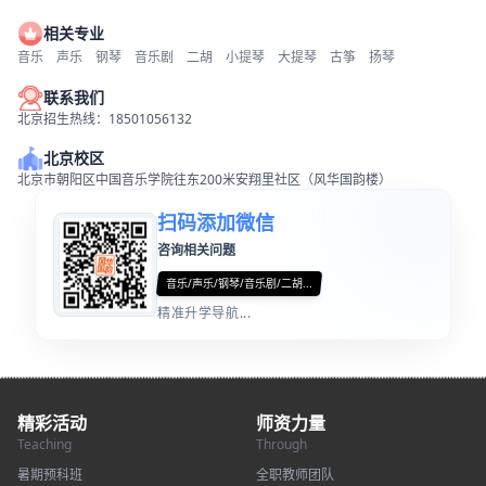
相关专业
音乐
声乐
钢琴
音乐剧
二胡
小提琴
大提琴
古筝
扬琴
联系我们
北京招生热线：18501056132
北京校区
北京市朝阳区中国音乐学院往东200米安翔里社区（风华国韵楼）
扫码添加微信
咨询相关问题
音乐/声乐/钢琴/音乐剧/二胡...
精准升学导航...
精彩活动
师资力量
Teaching
Through
暑期预科班
全职教师团队