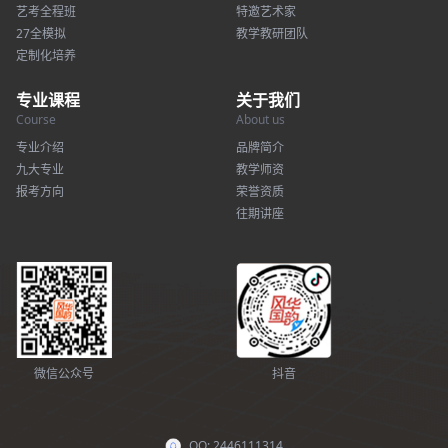
艺考全程班
特邀艺术家
27全模拟
教学教研团队
定制化培养
专业课程
关于我们
Course
About us
专业介绍
品牌简介
九大专业
教学师资
报考方向
荣誉资质
往期讲座
微信公众号
抖音
QQ: 2446111314