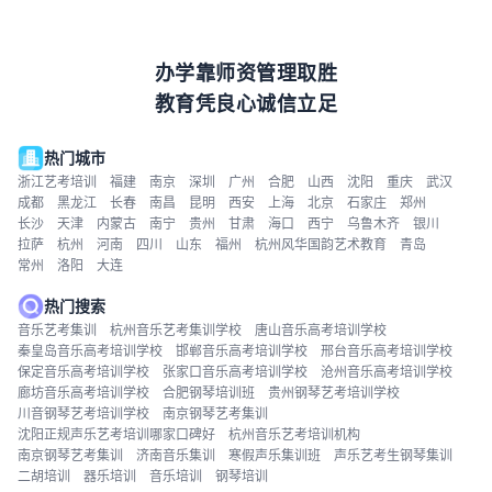
办学靠师资管理取胜
教育凭良心诚信立足
热门城市
浙江艺考培训
福建
南京
深圳
广州
合肥
山西
沈阳
重庆
武汉
成都
黑龙江
长春
南昌
昆明
西安
上海
北京
石家庄
郑州
长沙
天津
内蒙古
南宁
贵州
甘肃
海口
西宁
乌鲁木齐
银川
拉萨
杭州
河南
四川
山东
福州
杭州风华国韵艺术教育
青岛
常州
洛阳
大连
热门搜索
音乐艺考集训
杭州音乐艺考集训学校
唐山音乐高考培训学校
秦皇岛音乐高考培训学校
邯郸音乐高考培训学校
邢台音乐高考培训学校
保定音乐高考培训学校
张家口音乐高考培训学校
沧州音乐高考培训学校
廊坊音乐高考培训学校
合肥钢琴培训班
贵州钢琴艺考培训学校
川音钢琴艺考培训学校
南京钢琴艺考集训
沈阳正规声乐艺考培训哪家口碑好
杭州音乐艺考培训机构
南京钢琴艺考集训
济南音乐集训
寒假声乐集训班
声乐艺考生钢琴集训
二胡培训
器乐培训
音乐培训
钢琴培训