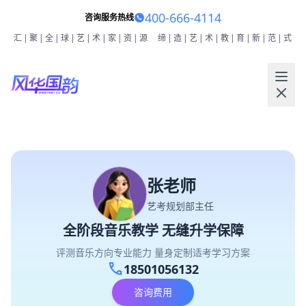
400-666-4114
咨询服务热线
汇|聚|全|球|艺|术|家|资|源
缔|造|艺|术|教|育|新|范|式
张老师
艺考规划部主任
全阶段音乐教学 无缝升学保障
评测音乐方向专业能力 量身定制适考学习方案
call
18501056132
咨询费用