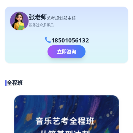
张老师
艺考规划部主任
服务过众多学员
call
18501056132
立即咨询
全程班