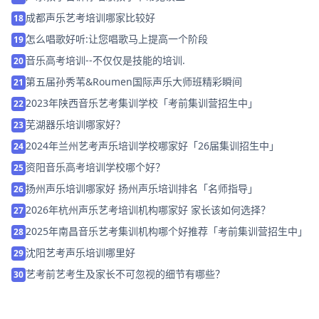
成都声乐艺考培训哪家比较好
18
怎么唱歌好听:让您唱歌马上提高一个阶段
19
音乐高考培训--不仅仅是技能的培训.
20
第五届孙秀苇&Roumen国际声乐大师班精彩瞬间
21
2023年陕西音乐艺考集训学校「考前集训营招生中」
22
芜湖器乐培训哪家好？
23
2024年兰州艺考声乐培训学校哪家好「26届集训招生中」
24
资阳音乐高考培训学校哪个好？
25
扬州声乐培训哪家好 扬州声乐培训排名「名师指导」
26
2026年杭州声乐艺考培训机构哪家好 家长该如何选择？
27
2025年南昌音乐艺考集训机构哪个好推荐「考前集训营招生中」
28
沈阳艺考声乐培训哪里好
29
艺考前艺考生及家长不可忽视的细节有哪些？
30