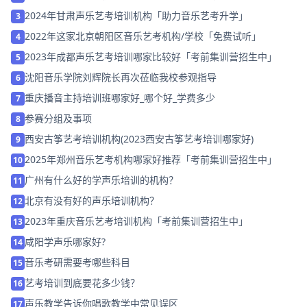
2024年甘肃声乐艺考培训机构「助力音乐艺考升学」
3
2022年这家北京朝阳区音乐艺考机构/学校「免费试听」
4
2023年成都声乐艺考培训哪家比较好「考前集训营招生中」
5
沈阳音乐学院刘辉院长再次莅临我校参观指导
6
重庆播音主持培训班哪家好_哪个好_学费多少
7
参赛分组及事项
8
西安古筝艺考培训机构(2023西安古筝艺考培训哪家好)
9
2025年郑州音乐艺考机构哪家好推荐「考前集训营招生中」
10
广州有什么好的学声乐培训的机构？
11
北京有没有好的声乐培训机构？
12
2023年重庆音乐艺考培训机构「考前集训营招生中」
13
咸阳学声乐哪家好?
14
音乐考研需要考哪些科目
15
艺考培训到底要花多少钱？
16
声乐教学告诉你唱歌教学中常见误区
17