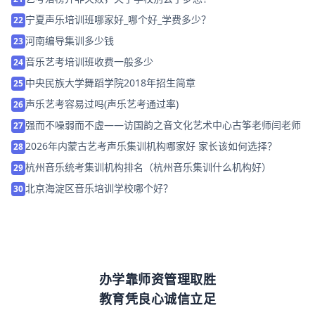
宁夏声乐培训班哪家好_哪个好_学费多少？
22
河南编导集训多少钱
23
音乐艺考培训班收费一般多少
24
中央民族大学舞蹈学院2018年招生简章
25
声乐艺考容易过吗(声乐艺考通过率)
26
强而不噪弱而不虚——访国韵之音文化艺术中心古筝老师闫老师
27
2026年内蒙古艺考声乐集训机构哪家好 家长该如何选择？
28
杭州音乐统考集训机构排名（杭州音乐集训什么机构好）
29
北京海淀区音乐培训学校哪个好？
30
办学靠师资管理取胜
教育凭良心诚信立足