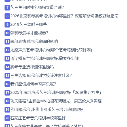
艺考生何时找名师指导最合适？
7
2026北京钢琴高考培训机构哪里好？深度解析与选校避坑指南
8
2019艺考舞蹈考哪些
9
弹钢琴怎样才能视奏？
10
面部表情对声乐演唱的影响
11
太原声乐艺考培训机构(哪个艺考培训比较好啊)
12
通辽播音主持培训班哪家好,需要多少钱
13
高考专业选择测评准确吗
14
考生选择音乐培训学校该注意什么？
15
我们应该如何学习声乐呢？
16
2025年深圳声乐艺考培训班哪家好「26届集训招生」
17
功夫熊猫3主题曲MV拍摄花絮曝光，周杰伦大秀舞姿
18
佛山器乐培训-佛山器乐艺考培训班哪家好
19
石家庄艺考音乐培训学校哪里好
20
艺考落榜并非失败，失了学校别丢了梦想！
21