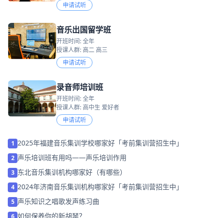
申请试听
音乐出国留学班
开班时间: 全年
授课人群: 高二 高三
申请试听
录音师培训班
开班时间: 全年
授课人群: 高中生 爱好者
申请试听
2025年福建音乐集训学校哪家好「考前集训营招生中」
1
声乐培训班有用吗——声乐培训作用
2
东北音乐集训机构哪家好（有哪些）
3
2024年济南音乐集训机构哪家好「考前集训营招生中」
4
声乐知识之唱歌发声练习曲
5
如何保养你的新胡琴？
6