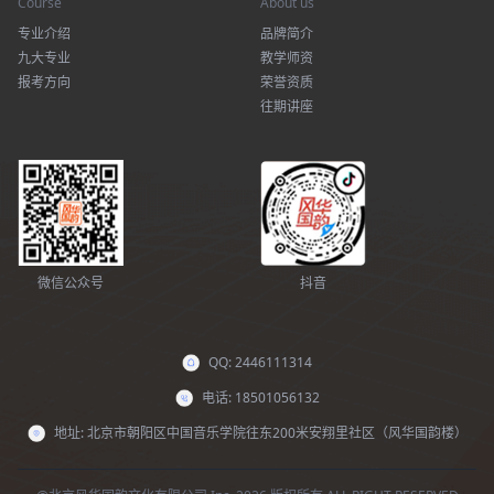
Course
About us
专业介绍
品牌简介
九大专业
教学师资
报考方向
荣誉资质
往期讲座
微信公众号
抖音
QQ: 2446111314
电话: 18501056132
地址: 北京市朝阳区中国音乐学院往东200米安翔里社区（风华国韵楼）