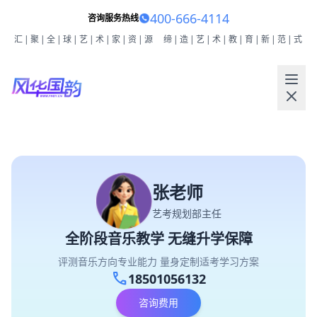
400-666-4114
咨询服务热线
汇|聚|全|球|艺|术|家|资|源
缔|造|艺|术|教|育|新|范|式
张老师
艺考规划部主任
全阶段音乐教学 无缝升学保障
评测音乐方向专业能力 量身定制适考学习方案
call
18501056132
咨询费用