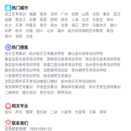
热门城市
浙江艺考培训
福建
南京
深圳
广州
合肥
山西
沈阳
重庆
武汉
成都
黑龙江
长春
南昌
昆明
西安
上海
北京
石家庄
郑州
长沙
天津
内蒙古
南宁
贵州
甘肃
海口
西宁
乌鲁木齐
银川
拉萨
杭州
河南
四川
山东
福州
杭州风华国韵艺术教育
青岛
常州
洛阳
大连
热门搜索
音乐艺考集训
杭州音乐艺考集训学校
唐山音乐高考培训学校
秦皇岛音乐高考培训学校
邯郸音乐高考培训学校
邢台音乐高考培训学校
保定音乐高考培训学校
张家口音乐高考培训学校
沧州音乐高考培训学校
廊坊音乐高考培训学校
合肥钢琴培训班
贵州钢琴艺考培训学校
川音钢琴艺考培训学校
南京钢琴艺考集训
沈阳正规声乐艺考培训哪家口碑好
杭州音乐艺考培训机构
南京钢琴艺考集训
济南音乐集训
寒假声乐集训班
声乐艺考生钢琴集训
二胡培训
器乐培训
音乐培训
钢琴培训
相关专业
音乐
声乐
钢琴
音乐剧
二胡
小提琴
大提琴
古筝
扬琴
联系我们
北京招生热线：18501056132