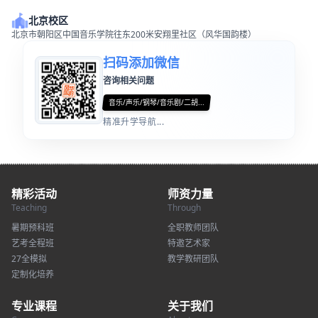
北京校区
北京市朝阳区中国音乐学院往东200米安翔里社区（风华国韵楼）
扫码添加微信
咨询相关问题
音乐/声乐/钢琴/音乐剧/二胡...
精准升学导航...
精彩活动
师资力量
Teaching
Through
暑期预科班
全职教师团队
艺考全程班
特邀艺术家
27全模拟
教学教研团队
定制化培养
专业课程
关于我们