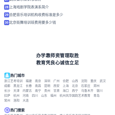
上海戏剧学院表演系简介
28
合肥音乐培训机构收费标准是多少
29
北京街舞培训班费用要多少钱
30
办学靠师资管理取胜
教育凭良心诚信立足
热门城市
浙江艺考培训
福建
南京
深圳
广州
合肥
山西
沈阳
重庆
武汉
成都
黑龙江
长春
南昌
昆明
西安
上海
北京
石家庄
郑州
长沙
天津
内蒙古
南宁
贵州
甘肃
海口
西宁
乌鲁木齐
银川
拉萨
杭州
河南
四川
山东
福州
杭州风华国韵艺术教育
青岛
常州
洛阳
大连
热门搜索