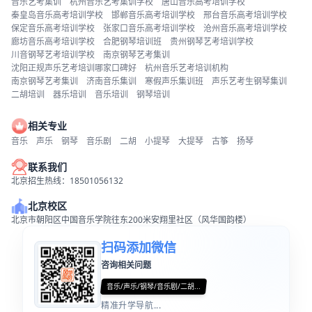
音乐艺考集训
杭州音乐艺考集训学校
唐山音乐高考培训学校
秦皇岛音乐高考培训学校
邯郸音乐高考培训学校
邢台音乐高考培训学校
保定音乐高考培训学校
张家口音乐高考培训学校
沧州音乐高考培训学校
廊坊音乐高考培训学校
合肥钢琴培训班
贵州钢琴艺考培训学校
川音钢琴艺考培训学校
南京钢琴艺考集训
沈阳正规声乐艺考培训哪家口碑好
杭州音乐艺考培训机构
南京钢琴艺考集训
济南音乐集训
寒假声乐集训班
声乐艺考生钢琴集训
二胡培训
器乐培训
音乐培训
钢琴培训
相关专业
音乐
声乐
钢琴
音乐剧
二胡
小提琴
大提琴
古筝
扬琴
联系我们
北京招生热线：18501056132
北京校区
北京市朝阳区中国音乐学院往东200米安翔里社区（风华国韵楼）
扫码添加微信
咨询相关问题
音乐/声乐/钢琴/音乐剧/二胡...
精准升学导航...