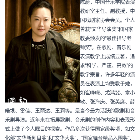
陈蔚，中国音乐学院表演
教研室主任、副教授，中
国戏剧家协会会员。个人
曾获“文华导演奖”和国家
教委颁发的“最佳指导老
师奖”。在歌剧、音乐剧
表演教学上成绩显著，追
求“科学、严谨、高效”的
教学宗旨，许多年轻的演
员在表演上均受教于她，
如崔峥嵘、尤鸿斐、章小
敏、张海庆、张英席、薜
皓垠、雷佳、王丽达、王莉等。是当今最为活跃的歌剧和音
乐剧导演。近年来在拓展歌剧、音乐剧的创作内容和表现形
式上做了令人瞩目的探索。作品多次获得国家级奖项，如文
化部“文华新剧目奖”和“文华大奖”、“国家舞台精品入围奖”、