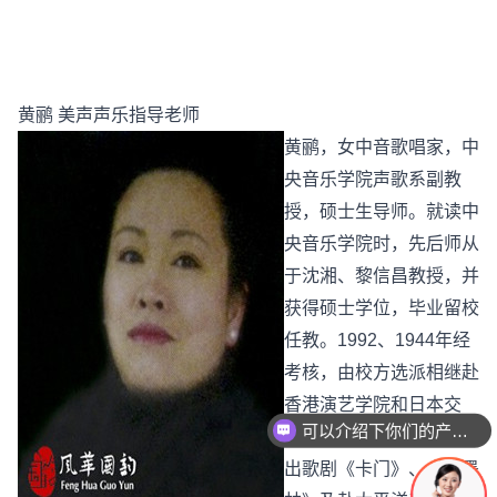
黄鹂 美声声乐指导老师
黄鹂，女中音歌唱家，中
央音乐学院声歌系副教
授，硕士生导师。就读中
央音乐学院时，先后师从
于沈湘、黎信昌教授，并
获得硕士学位，毕业留校
任教。1992、1944年经
考核，由校方选派相继赴
香港演艺学院和日本交
你们是怎么收费的呢
流、学习，此间曾担纲演
出歌剧《卡门》、《塞墨