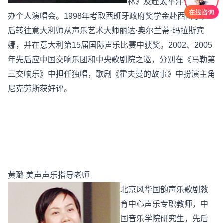
林》及赴太平洋音乐节举
办个人演唱会。1998年考取西班牙政府奖学金赴西留学，
后转往意大利师从声乐艺术大师丽达·奥尔兰蒂·玛拉斯宾
娜，并在意大利第15届国际声乐比赛中获奖。2002、2005
年先后应中国交响乐团和中央歌剧院之邀，分别在《马勒第
三交响乐》中担任独唱，歌剧《霍夫曼的故事》中扮演主角
尼克劳斯获好评。
黄璐 美声声乐指导老师
北京风华国韵声乐歌剧教
育中心声乐专职教师，中
国音乐学院研究生，先后