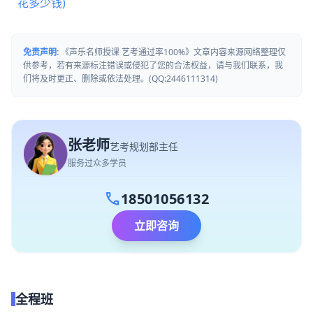
花多少钱)
免责声明:
《声乐名师授课 艺考通过率100%》文章内容来源网络整理仅
供参考，若有来源标注错误或侵犯了您的合法权益，请与我们联系，我
们将及时更正、删除或依法处理。(QQ:2446111314)
张老师
艺考规划部主任
服务过众多学员
call
18501056132
立即咨询
全程班