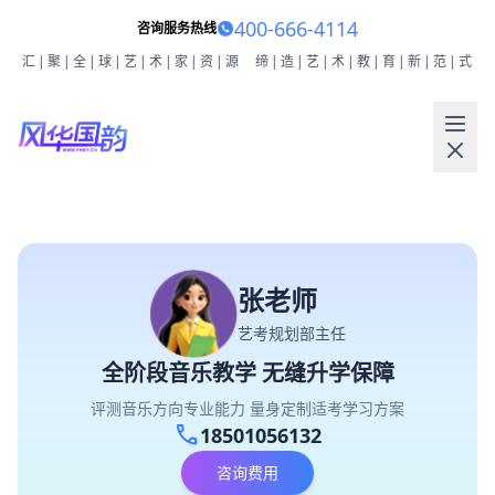
400-666-4114
咨询服务热线
汇|聚|全|球|艺|术|家|资|源
缔|造|艺|术|教|育|新|范|式
张老师
艺考规划部主任
全阶段音乐教学 无缝升学保障
评测音乐方向专业能力 量身定制适考学习方案
call
18501056132
咨询费用