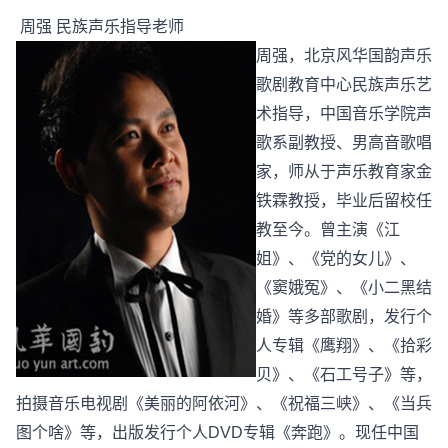
周强 民族声乐指导老师
周强，北京风华国韵声乐
歌剧教育中心民族声乐艺
术指导，中国音乐学院声
歌系副教授、男高音歌唱
家，师从于声乐教育家金
铁霖教授，毕业后留校任
教至今。曾主演《江
姐》、《党的女儿》、
《窦娥冤》、《小二黑结
婚》等多部歌剧，发行个
人专辑《鹰翔》、《拾彩
贝》、《石工号子》等，
拍摄音乐电视剧《美丽的阿依河》、《祝福三峡》、《当兵
图个啥》等，出版发行个人DVD专辑《奔跑》。现任中国