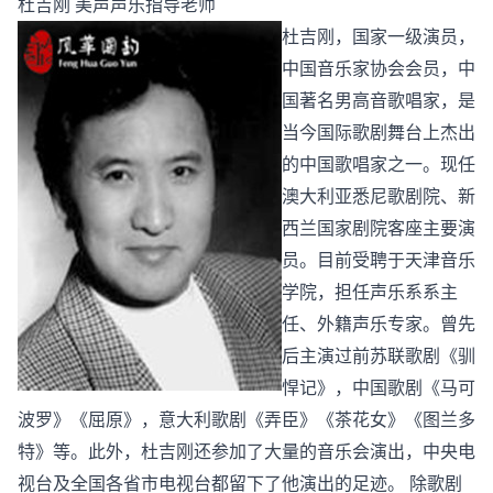
杜吉刚 美声声乐指导老师
杜吉刚，国家一级演员，
中国音乐家协会会员，中
国著名男高音歌唱家，是
当今国际歌剧舞台上杰出
的中国歌唱家之一。现任
澳大利亚悉尼歌剧院、新
西兰国家剧院客座主要演
员。目前受聘于天津音乐
学院，担任声乐系系主
任、外籍声乐专家。曾先
后主演过前苏联歌剧《驯
悍记》，中国歌剧《马可
波罗》《屈原》，意大利歌剧《弄臣》《茶花女》《图兰多
特》等。此外，杜吉刚还参加了大量的音乐会演出，中央电
视台及全国各省市电视台都留下了他演出的足迹。 除歌剧