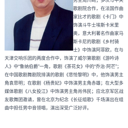
男主角川崎；多次与中央
歌剧院合作，在法国作曲
家比才的歌剧《卡门》中
饰演斗牛士埃斯卡米里
奥，意大利著名作曲家马
斯卡尼的歌剧《乡村骑
士》中饰演阿菲欧，在与
天津交响乐团的两度合作中，饰演了威尔第歌剧《游吟诗
人》中“鲁纳伯爵”一角，歌剧《茶花女》中的“乔治·阿芒”；
在中国歌剧舞剧院排演的歌剧《悲怆黎明》中，他饰演男主
角袁思明；在歌剧《杨贵妃》中饰演男主角赤雄；在大型多
媒体歌剧《八女投江》中饰演男主角肖伟民；应北京军区战
友歌舞团邀请，曾在北京为纪念《长征组歌》千场演出在组
曲中担任男中音领唱，演出深受广泛好评。