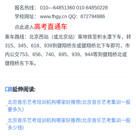
报名热线： 010—64851360 010-64850228
学校网址：
www.fhgy.cn
QQ：872794986
高考直通车
点此进入
乘车路线：北京西站（或北京站）乘地铁至积水潭下车，转
315、345、618、939到健翔桥东或健翔桥北下车即可，市
内公交753、656、740、695、939、944等到健翔桥北或
健翔桥东下车。
menu_book
延伸阅读:
北京音乐艺考培训机构哪家好推荐(北京音乐艺考集训一般
要多久)
北京音乐艺考培训机构哪家好推荐(北京音乐艺考集训一般
多少钱)