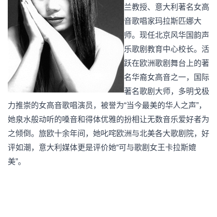
兰教授、意大利著名女高
音歌唱家玛拉斯匹娜大
师。现任北京风华国韵声
乐歌剧教育中心校长。活
跃在欧洲歌剧舞台上的著
名华裔女高音之一，国际
著名歌剧大师，多明戈极
力推崇的女高音歌唱演员，被誉为“当今最美的华人之声”，
她泉水般动听的嗓音和得体优雅的扮相让无数音乐爱好者为
之倾倒。旅欧十余年间，她叱咤欧洲与北美各大歌剧院，好
评如潮，意大利媒体更是评价她“可与歌剧女王卡拉斯媲
美”。