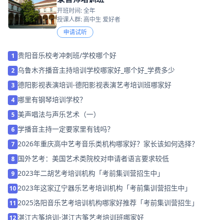
开班时间: 全年
授课人群: 高中生 爱好者
申请试听
贵阳音乐校考冲刺班/学校哪个好
1
乌鲁木齐播音主持培训学校哪家好_哪个好_学费多少
2
德阳影视表演培训-德阳影视表演艺考培训班哪家好
3
哪里有钢琴培训学校？
4
美声唱法与声乐艺术（一）
5
学播音主持一定要家里有钱吗？
6
2026年重庆高中艺考音乐类机构哪家好？家长该如何选择？
7
国外艺考：美国艺术类院校对申请者语言要求较低
8
2023年二胡艺考培训机构「考前集训营招生中」
9
2023年这家辽宁器乐艺考培训机构「考前集训营招生中」
10
2025洛阳音乐艺考培训机构哪家好推荐「考前集训营招生」
11
湛江古筝培训-湛江古筝艺考培训班哪家好
12