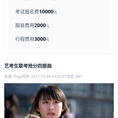
10000
考试报名费
元
2000
服装费用
元
3000
行程费用
元
艺考生联考抢分四部曲
来源: fhgy
时间: 2017-12-26 09:42:07
浏览: 447