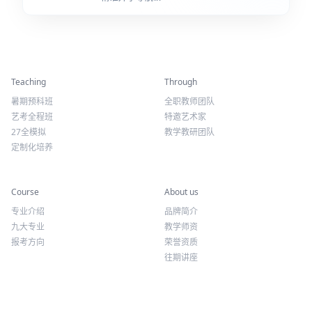
精彩活动
师资力量
Teaching
Through
暑期预科班
全职教师团队
艺考全程班
特邀艺术家
27全模拟
教学教研团队
定制化培养
专业课程
关于我们
Course
About us
专业介绍
品牌简介
九大专业
教学师资
报考方向
荣誉资质
往期讲座