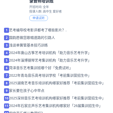
录音师培训班
开班时间: 全年
授课人群: 高中生 爱好者
申请试听
艺考编导校考影评都考了哪些影片？.
1
国韵愿做您歌唱道路的引路人
2
浅谈单簧管基本技巧训练
3
2024年唐山古筝艺考培训机构「助力音乐艺考升学」
4
2024年淄博钢琴艺考集训机构「助力音乐艺考升学」
5
菏泽音乐艺考集训班哪个好「免费试听」
6
2022年青岛音乐高考培训学校「考前集训营招生中」
7
2025湖南艺考音乐培训机构哪家好推荐「考前集训营招生中」
8
家长要在孩子心中早点
9
2025深圳音乐艺考培训机构哪家好推荐「考前集训营招生中」
10
2024年石家庄声乐艺考集训机构哪家好「26届集训招生中」
11