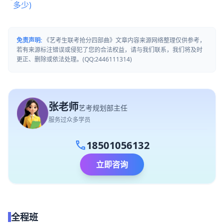
多少)
免责声明:
《艺考生联考抢分四部曲》文章内容来源网络整理仅供参考，
若有来源标注错误或侵犯了您的合法权益，请与我们联系，我们将及时
更正、删除或依法处理。(QQ:2446111314)
张老师
艺考规划部主任
服务过众多学员
call
18501056132
立即咨询
全程班