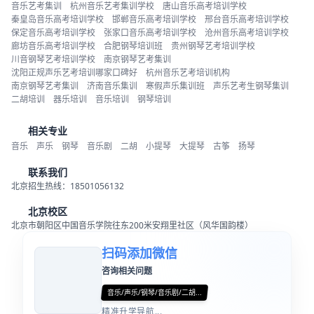
音乐艺考集训
杭州音乐艺考集训学校
唐山音乐高考培训学校
秦皇岛音乐高考培训学校
邯郸音乐高考培训学校
邢台音乐高考培训学校
保定音乐高考培训学校
张家口音乐高考培训学校
沧州音乐高考培训学校
廊坊音乐高考培训学校
合肥钢琴培训班
贵州钢琴艺考培训学校
川音钢琴艺考培训学校
南京钢琴艺考集训
沈阳正规声乐艺考培训哪家口碑好
杭州音乐艺考培训机构
南京钢琴艺考集训
济南音乐集训
寒假声乐集训班
声乐艺考生钢琴集训
二胡培训
器乐培训
音乐培训
钢琴培训
相关专业
音乐
声乐
钢琴
音乐剧
二胡
小提琴
大提琴
古筝
扬琴
联系我们
北京招生热线：18501056132
北京校区
北京市朝阳区中国音乐学院往东200米安翔里社区（风华国韵楼）
扫码添加微信
咨询相关问题
音乐/声乐/钢琴/音乐剧/二胡...
精准升学导航...