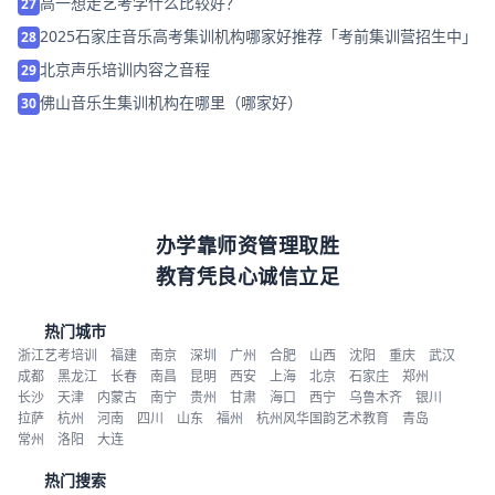
高一想走艺考学什么比较好？
27
2025石家庄音乐高考集训机构哪家好推荐「考前集训营招生中」
28
北京声乐培训内容之音程
29
佛山音乐生集训机构在哪里（哪家好）
30
办学靠师资管理取胜
教育凭良心诚信立足
热门城市
浙江艺考培训
福建
南京
深圳
广州
合肥
山西
沈阳
重庆
武汉
成都
黑龙江
长春
南昌
昆明
西安
上海
北京
石家庄
郑州
长沙
天津
内蒙古
南宁
贵州
甘肃
海口
西宁
乌鲁木齐
银川
拉萨
杭州
河南
四川
山东
福州
杭州风华国韵艺术教育
青岛
常州
洛阳
大连
热门搜索