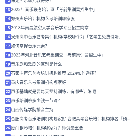
保定声乐哪儿教得好？
12
2023年音乐联考培训班「考前集训营招生中」
13
郑州声乐培训机构艺考培训哪家强
14
2018年南昌航空大学音乐学专业招生简章
15
泉州高中音乐艺考集训机构/学校哪个好「艺考生免费试听」
16
如何掌握音乐元素？
17
2023年河北音乐艺考集训营「考前集训营招生中」
18
音乐剧和歌剧的区别是什么
19
石家庄声乐艺考培训机构推荐 2024如何选择？
20
重庆音乐艺考集训机构哪家好
21
声乐基础就是要每天坚持训练，有哪些训练呢
22
声乐培训班多少钱一节课？
23
山西传媒学院播音主持
24
合肥高考音乐培训机构哪家好 合肥高考音乐培训机构排名「预约
25
试听」
厦门钢琴培训机构哪家好？师资最重要
26