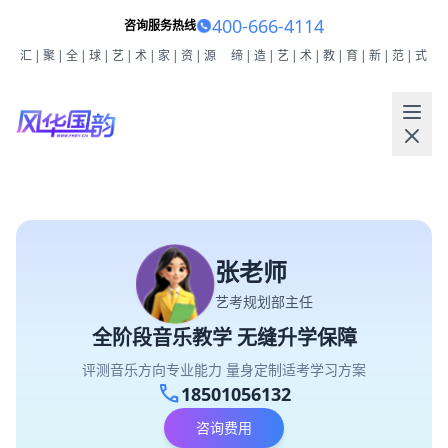
400-666-4114
咨询服务热线
汇|聚|全|球|艺|术|家|资|源
缔|造|艺|术|教|育|新|范|式
张老师
艺考规划部主任
全阶段音乐教学 无缝升学保障
评测音乐方向专业能力 量身定制适考学习方案
call
18501056132
咨询费用