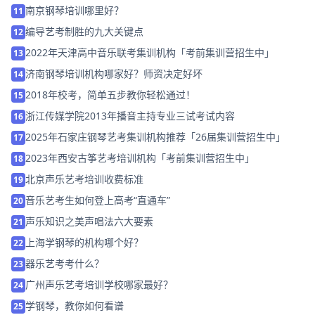
南京钢琴培训哪里好？
11
编导艺考制胜的九大关键点
12
2022年天津高中音乐联考集训机构「考前集训营招生中」
13
济南钢琴培训机构哪家好？师资决定好坏
14
2018年校考，简单五步教你轻松通过！
15
浙江传媒学院2013年播音主持专业三试考试内容
16
2025年石家庄钢琴艺考集训机构推荐「26届集训营招生中」
17
2023年西安古筝艺考培训机构「考前集训营招生中」
18
北京声乐艺考培训收费标准
19
音乐艺考生如何登上高考“直通车”
20
声乐知识之美声唱法六大要素
21
上海学钢琴的机构哪个好？
22
器乐艺考考什么？
23
广州声乐艺考培训学校哪家最好？
24
学钢琴，教你如何看谱
25