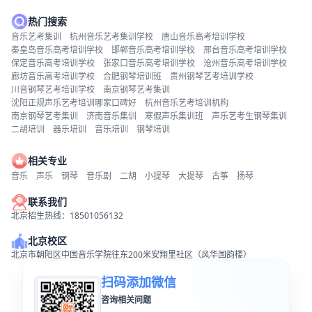
热门搜索
音乐艺考集训
杭州音乐艺考集训学校
唐山音乐高考培训学校
秦皇岛音乐高考培训学校
邯郸音乐高考培训学校
邢台音乐高考培训学校
保定音乐高考培训学校
张家口音乐高考培训学校
沧州音乐高考培训学校
廊坊音乐高考培训学校
合肥钢琴培训班
贵州钢琴艺考培训学校
川音钢琴艺考培训学校
南京钢琴艺考集训
沈阳正规声乐艺考培训哪家口碑好
杭州音乐艺考培训机构
南京钢琴艺考集训
济南音乐集训
寒假声乐集训班
声乐艺考生钢琴集训
二胡培训
器乐培训
音乐培训
钢琴培训
相关专业
音乐
声乐
钢琴
音乐剧
二胡
小提琴
大提琴
古筝
扬琴
联系我们
北京招生热线：18501056132
北京校区
北京市朝阳区中国音乐学院往东200米安翔里社区（风华国韵楼）
扫码添加微信
咨询相关问题