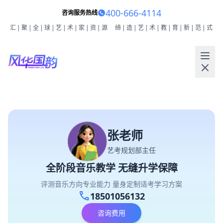
400-666-4114
咨询服务热线
汇|聚|全|球|艺|术|家|资|源
缔|造|艺|术|教|育|新|范|式
张老师
艺考规划部主任
全阶段音乐教学 无缝升学保障
评测音乐方向专业能力 量身定制适考学习方案
call
18501056132
咨询费用