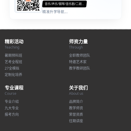
音乐/声乐/钢琴/音乐剧/二胡...
精准升学导航...
精彩活动
师资力量
Teaching
Through
暑期预科班
全职教师团队
艺考全程班
特邀艺术家
27全模拟
教学教研团队
定制化培养
专业课程
关于我们
Course
About us
专业介绍
品牌简介
九大专业
教学师资
报考方向
荣誉资质
往期讲座