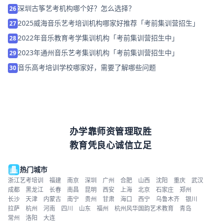
深圳古筝艺考机构哪个好？怎么选择？
26
2025威海音乐艺考培训机构哪家好推荐「考前集训营招生」
27
2022年音乐教育考学集训机构「考前集训营招生中」
28
2023年通州音乐艺考集训机构「考前集训营招生中」
29
音乐高考培训学校哪家好，需要了解哪些问题
30
办学靠师资管理取胜
教育凭良心诚信立足
热门城市
浙江艺考培训
福建
南京
深圳
广州
合肥
山西
沈阳
重庆
武汉
成都
黑龙江
长春
南昌
昆明
西安
上海
北京
石家庄
郑州
长沙
天津
内蒙古
南宁
贵州
甘肃
海口
西宁
乌鲁木齐
银川
拉萨
杭州
河南
四川
山东
福州
杭州风华国韵艺术教育
青岛
常州
洛阳
大连