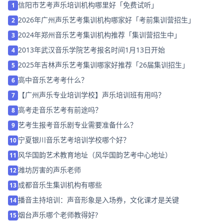
信阳市艺考声乐培训机构哪里好「免费试听」
1
2026年广州声乐艺考集训机构哪家好「考前集训营招生」
2
2024年郑州音乐艺考集训机构推荐「集训营招生中」
3
2013年武汉音乐学院艺考报名时间1月13日开始
4
2025年吉林声乐艺考集训哪家好推荐「26届集训招生」
5
高中音乐艺考考什么？
6
【广州声乐专业培训学校】声乐培训班有用吗？
7
高考走音乐艺考有前途吗？
8
艺考生报考音乐剧专业需要准备什么？
9
宁夏银川音乐艺考培训学校哪个好？
10
风华国韵艺术教育地址（风华国韵艺考中心地址）
11
潍坊厉害的声乐老师
12
成都音乐生集训机构有哪些
13
播音主持培训：声音形象是入场券，文化课才是关键
14
烟台声乐哪个老师教得好?
15