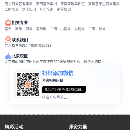
南京钢琴艺考集训
济南音乐集训
寒假声乐集训班
声乐艺考生钢琴集训
二胡培训
器乐培训
音乐培训
钢琴培训
相关专业
音乐
声乐
钢琴
音乐剧
二胡
小提琴
大提琴
古筝
扬琴
联系我们
北京招生热线：18501056132
北京校区
北京市朝阳区中国音乐学院往东200米安翔里社区（风华国韵楼）
扫码添加微信
咨询相关问题
音乐/声乐/钢琴/音乐剧/二胡...
精准升学导航...
精彩活动
师资力量