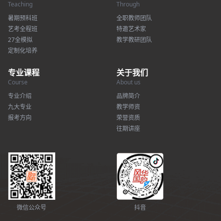
Teaching
Through
暑期预科班
全职教师团队
艺考全程班
特邀艺术家
27全模拟
教学教研团队
定制化培养
专业课程
关于我们
Course
About us
专业介绍
品牌简介
九大专业
教学师资
报考方向
荣誉资质
往期讲座
微信公众号
抖音