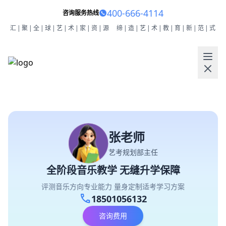
400-666-4114
咨询服务热线
汇|聚|全|球|艺|术|家|资|源
缔|造|艺|术|教|育|新|范|式
张老师
艺考规划部主任
全阶段音乐教学 无缝升学保障
评测音乐方向专业能力 量身定制适考学习方案
call
18501056132
咨询费用