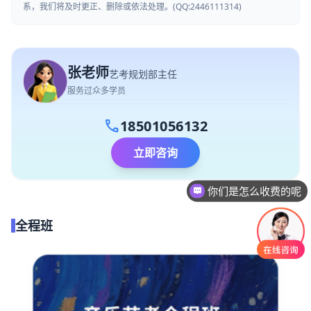
系，我们将及时更正、删除或依法处理。(QQ:2446111314)
张老师
艺考规划部主任
服务过众多学员
call
18501056132
立即咨询
你们是怎么收费的呢
全程班