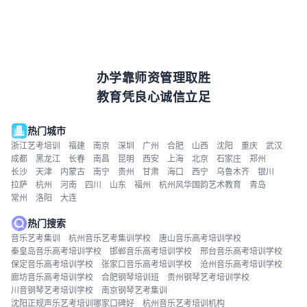
办学靠师资管理取胜
教育凭良心诚信立足
热门城市
浙江艺考培训
福建
南京
深圳
广州
合肥
山西
沈阳
重庆
武汉
成都
黑龙江
长春
南昌
昆明
西安
上海
北京
石家庄
郑州
长沙
天津
内蒙古
南宁
贵州
甘肃
海口
西宁
乌鲁木齐
银川
拉萨
杭州
河南
四川
山东
福州
杭州风华国韵艺术教育
青岛
常州
洛阳
大连
热门搜索
音乐艺考集训
杭州音乐艺考集训学校
唐山音乐高考培训学校
秦皇岛音乐高考培训学校
邯郸音乐高考培训学校
邢台音乐高考培训学校
保定音乐高考培训学校
张家口音乐高考培训学校
沧州音乐高考培训学校
廊坊音乐高考培训学校
合肥钢琴培训班
贵州钢琴艺考培训学校
川音钢琴艺考培训学校
南京钢琴艺考集训
沈阳正规声乐艺考培训哪家口碑好
杭州音乐艺考培训机构