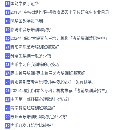
国韵学员丁冠华
16
2018年中央戏剧学院招收攻读硕士学位研究生专业目录
17
风华国韵学员马瑞
18
临汾市音乐培训哪家好
19
2024年保定大提琴艺考培训机构「考前集训营招生中」
20
贵阳声乐艺考培训班哪家好
21
舞蹈生集训一般多少钱
22
声乐学习自我训练的小技巧
23
枣庄编导培训-枣庄编导艺考培训班哪家好
24
贵阳暑期艺考声乐培训学校哪家好「免费试学」
25
2025年厦门钢琴艺考培训机构推荐「考前集训营招生」
26
中国第一部抒情心理歌剧《伤逝》
27
济南舞蹈班培训班哪里好
28
苏州声乐培训班哪家好_多少钱？
29
声乐几岁开始学比较好？
30