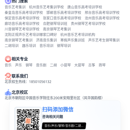
热门搜索
音乐艺考集训
杭州音乐艺考集训学校
唐山音乐高考培训学校
秦皇岛音乐高考培训学校
邯郸音乐高考培训学校
邢台音乐高考培训学校
保定音乐高考培训学校
张家口音乐高考培训学校
沧州音乐高考培训学校
廊坊音乐高考培训学校
合肥钢琴培训班
贵州钢琴艺考培训学校
川音钢琴艺考培训学校
南京钢琴艺考集训
沈阳正规声乐艺考培训哪家口碑好
杭州音乐艺考培训机构
南京钢琴艺考集训
济南音乐集训
寒假声乐集训班
声乐艺考生钢琴集训
二胡培训
器乐培训
音乐培训
钢琴培训
相关专业
音乐
声乐
钢琴
音乐剧
二胡
小提琴
大提琴
古筝
扬琴
联系我们
北京招生热线：18501056132
北京校区
北京市朝阳区中国音乐学院往东200米安翔里社区（风华国韵楼）
扫码添加微信
咨询相关问题
音乐/声乐/钢琴/音乐剧/二胡...