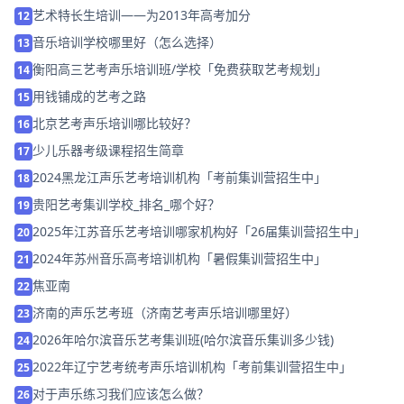
艺术特长生培训——为2013年高考加分
12
音乐培训学校哪里好（怎么选择）
13
衡阳高三艺考声乐培训班/学校「免费获取艺考规划」
14
用钱铺成的艺考之路
15
北京艺考声乐培训哪比较好？
16
少儿乐器考级课程招生简章
17
2024黑龙江声乐艺考培训机构「考前集训营招生中」
18
贵阳艺考集训学校_排名_哪个好？
19
2025年江苏音乐艺考培训哪家机构好「26届集训营招生中」
20
2024年苏州音乐高考培训机构「暑假集训营招生中」
21
焦亚南
22
济南的声乐艺考班（济南艺考声乐培训哪里好）
23
2026年哈尔滨音乐艺考集训班(哈尔滨音乐集训多少钱)
24
2022年辽宁艺考统考声乐培训机构「考前集训营招生中」
25
对于声乐练习我们应该怎么做？
26