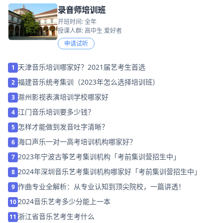
录音师培训班
开班时间: 全年
授课人群: 高中生 爱好者
申请试听
天津音乐培训哪家好？2021届艺考生首选
1
福建音乐统考集训（2023年怎么选择培训班）
2
滁州影视表演培训学校哪家好
3
江门音乐培训要多少钱？
4
怎样才能做到发音吐字清晰？
5
海口声乐一对一高考培训机构哪家好？
6
2023年宁波古筝艺考集训机构「考前集训营招生中」
7
2024年深圳音乐艺考集训机构哪家好「考前集训营招生中」
8
作曲专业全解析：从专业认知到顶尖院校，一篇讲透！
9
2024音乐艺考多少分能上一本
10
浙江省音乐艺考生考什么
11