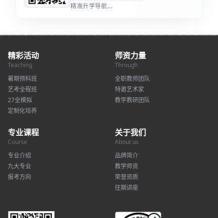
精准升学导航...
精彩活动
师资力量
Teaching
Through
暑期预科班
全职教师团队
艺考全程班
特邀艺术家
27全模拟
教学教研团队
定制化培养
专业课程
关于我们
Course
About us
专业介绍
品牌简介
九大专业
教学师资
报考方向
荣誉资质
往期讲座