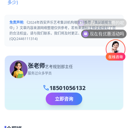
多少)
你们是怎么收费的呢
免责声明:
《2024年西安声乐艺考集训机构哪家好推荐「集训班招生
中」》文章内容来源网络整理仅供参考，若有来源标注错误或侵犯了您
现在有优惠活动吗
的合法权益，请与我们联系，我们将及时更正、删除或依法处理。
(QQ:2446111314)
张老师
艺考规划部主任
服务过众多学员
call
18501056132
立即咨询