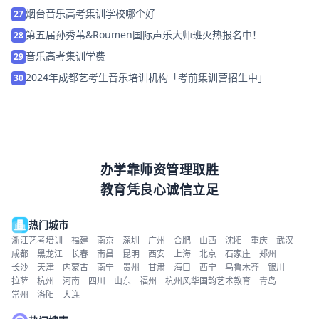
烟台音乐高考集训学校哪个好
27
第五届孙秀苇&Roumen国际声乐大师班火热报名中！
28
音乐高考集训学费
29
2024年成都艺考生音乐培训机构「考前集训营招生中」
30
办学靠师资管理取胜
教育凭良心诚信立足
热门城市
浙江艺考培训
福建
南京
深圳
广州
合肥
山西
沈阳
重庆
武汉
成都
黑龙江
长春
南昌
昆明
西安
上海
北京
石家庄
郑州
长沙
天津
内蒙古
南宁
贵州
甘肃
海口
西宁
乌鲁木齐
银川
拉萨
杭州
河南
四川
山东
福州
杭州风华国韵艺术教育
青岛
常州
洛阳
大连