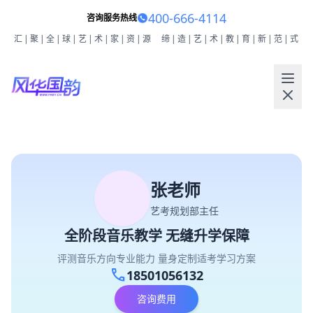
400-666-4114
咨询服务热线
汇|聚|全|球|艺|术|家|资|源
缔|造|艺|术|教|育|新|范|式
张老师
艺考规划部主任
全阶段音乐教学 无缝升学保障
评测音乐方向专业能力 量身定制适考学习方案
call
18501056132
咨询费用