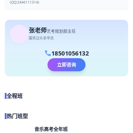
(QQ:2446111314)
张老师
艺考规划部主任
服务过众多学员
call
18501056132
立即咨询
全程班
点我试听
热门班型
音乐高考全年班