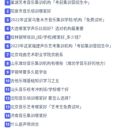
巢湖艺考音乐集训机构「考前集训营招生中」
1
阳泉市音乐培训哪家好
2
2022年这家乌鲁木齐音乐集训学校/机构「免费试听」
3
大连哪里学声乐比较好？选对机构最重要
4
桂林钢琴培训_(班/学校)哪里好_多少钱？
5
2023年这家福建声乐艺考集训机构「考前集训营招生中」
6
北京戏曲艺术职业学院京剧系
7
山东潍坊音乐集训机构有哪些（潍坊学音乐好的地方）
8
学钢琴要多久能学会
9
吉他乐理基础知识学习之五
10
汕头音乐校考冲刺班/学校哪个好
11
沈阳音乐培训哪家好 要怎么选择？
12
北京音乐艺考哪家好「艺考生免费试听」
13
济南音乐集训哪里好
14
什么是声带闭合
15