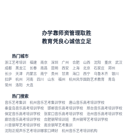
办学靠师资管理取胜
教育凭良心诚信立足
热门城市
浙江艺考培训
福建
南京
深圳
广州
合肥
山西
沈阳
重庆
武汉
成都
黑龙江
长春
南昌
昆明
西安
上海
北京
石家庄
郑州
长沙
天津
内蒙古
南宁
贵州
甘肃
海口
西宁
乌鲁木齐
银川
拉萨
杭州
河南
四川
山东
福州
杭州风华国韵艺术教育
青岛
常州
洛阳
大连
热门搜索
音乐艺考集训
杭州音乐艺考集训学校
唐山音乐高考培训学校
秦皇岛音乐高考培训学校
邯郸音乐高考培训学校
邢台音乐高考培训学校
保定音乐高考培训学校
张家口音乐高考培训学校
沧州音乐高考培训学校
廊坊音乐高考培训学校
合肥钢琴培训班
贵州钢琴艺考培训学校
川音钢琴艺考培训学校
南京钢琴艺考集训
沈阳正规声乐艺考培训哪家口碑好
杭州音乐艺考培训机构