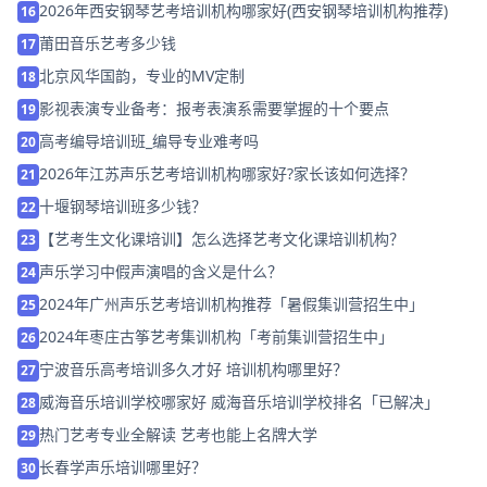
2026年西安钢琴艺考培训机构哪家好(西安钢琴培训机构推荐)
16
莆田音乐艺考多少钱
17
北京风华国韵，专业的MV定制
18
影视表演专业备考：报考表演系需要掌握的十个要点
19
高考编导培训班_编导专业难考吗
20
2026年江苏声乐艺考培训机构哪家好?家长该如何选择？
21
十堰钢琴培训班多少钱？
22
【艺考生文化课培训】怎么选择艺考文化课培训机构？
23
声乐学习中假声演唱的含义是什么？
24
2024年广州声乐艺考培训机构推荐「暑假集训营招生中」
25
2024年枣庄古筝艺考集训机构「考前集训营招生中」
26
宁波音乐高考培训多久才好 培训机构哪里好？
27
威海音乐培训学校哪家好 威海音乐培训学校排名「已解决」
28
热门艺考专业全解读 艺考也能上名牌大学
29
长春学声乐培训哪里好？
30