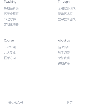
Teaching
Through
暑期预科班
全职教师团队
艺考全程班
特邀艺术家
27全模拟
教学教研团队
定制化培养
专业课程
关于我们
Course
About us
专业介绍
品牌简介
九大专业
教学师资
报考方向
荣誉资质
往期讲座
微信公众号
抖音