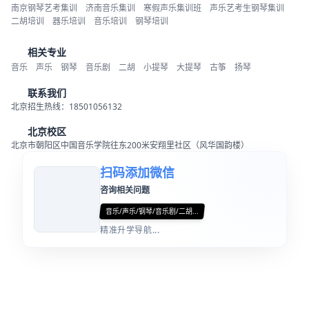
南京钢琴艺考集训
济南音乐集训
寒假声乐集训班
声乐艺考生钢琴集训
二胡培训
器乐培训
音乐培训
钢琴培训
相关专业
音乐
声乐
钢琴
音乐剧
二胡
小提琴
大提琴
古筝
扬琴
联系我们
北京招生热线：18501056132
北京校区
北京市朝阳区中国音乐学院往东200米安翔里社区（风华国韵楼）
扫码添加微信
咨询相关问题
音乐/声乐/钢琴/音乐剧/二胡...
精准升学导航...
精彩活动
师资力量