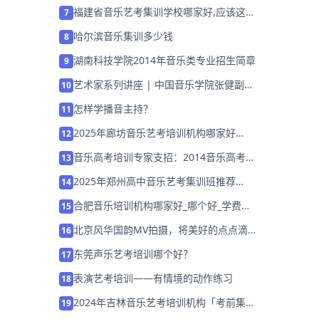
「集训班招生中」
福建省音乐艺考集训学校哪家好,应该这么
7
选择！
哈尔滨音乐集训多少钱
8
湖南科技学院2014年音乐类专业招生简章
9
艺术家系列讲座 | 中国音乐学院张健副教
10
授专题讲座，8 月 5 日诚邀莅临
怎样学播音主持？
11
2025年廊坊音乐艺考培训机构哪家好
12
「26届集训营招生中」
音乐高考培训专家支招：2014音乐高考该
13
如何
2025年郑州高中音乐艺考集训班推荐
14
「26届集训招生」
合肥音乐培训机构哪家好_哪个好_学费多
15
少
北京风华国韵MV拍摄，将美好的点点滴
16
滴留住
东莞声乐艺考培训哪个好？
17
表演艺考培训——有情境的动作练习
18
2024年吉林音乐艺考培训机构「考前集训
19
营招生中」