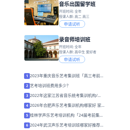
音乐出国留学班
开班时间: 全年
授课人群: 高二 高三
申请试听
录音师培训班
开班时间: 全年
授课人群: 高中生 爱好者
申请试听
2023年重庆音乐艺考集训班「高三考前集
1
训营招生中」
艺考培训班费用多少？
2
2022年这家江苏省音乐统考集训机构/学
3
校「免费试听」
2026年合肥声乐艺考集训机构哪家好 家
4
长该如何选择？
桂林学声乐艺考培训机构「24届考前集训
5
营招生中」
2024年武汉声乐艺考培训班哪家好推荐
6