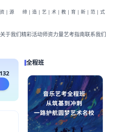
|资|源
缔|造|艺|术|教|育|新|范|式
关于我们
精彩活动
师资力量
艺考指南
联系我们
全程班
132