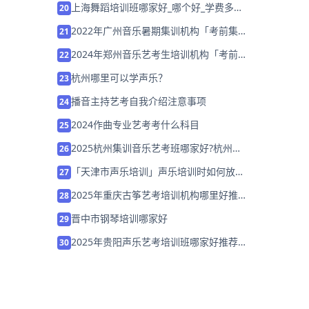
上海舞蹈培训班哪家好_哪个好_学费多
20
少？
2022年广州音乐暑期集训机构「考前集训
21
营招生中」
2024年郑州音乐艺考生培训机构「考前集
22
训营招生中」
杭州哪里可以学声乐？
23
播音主持艺考自我介绍注意事项
24
2024作曲专业艺考考什么科目
25
2025杭州集训音乐艺考班哪家好?杭州音
26
乐集训什么机构好
「天津市声乐培训」声乐培训时如何放松
27
声带？
2025年重庆古筝艺考培训机构哪里好推荐
28
「考前集训营招生中」
晋中市钢琴培训哪家好
29
2025年贵阳声乐艺考培训班哪家好推荐
30
「26届集训招生」