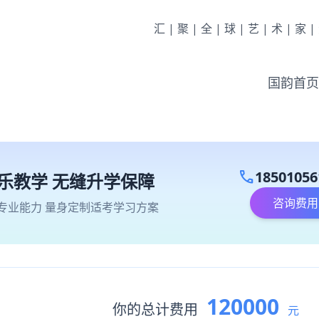
汇|聚|全|球|艺|术|家
国韵首页
call
18501056
乐教学 无缝升学保障
咨询费用
专业能力 量身定制适考学习方案
120000
你的总计费用
元