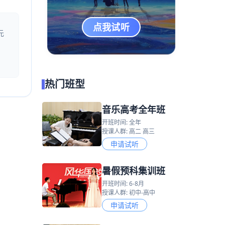
点我试听
元
热门班型
音乐高考全年班
开班时间: 全年
授课人群: 高二 高三
申请试听
暑假预科集训班
开班时间: 6-8月
授课人群: 初中-高中
申请试听