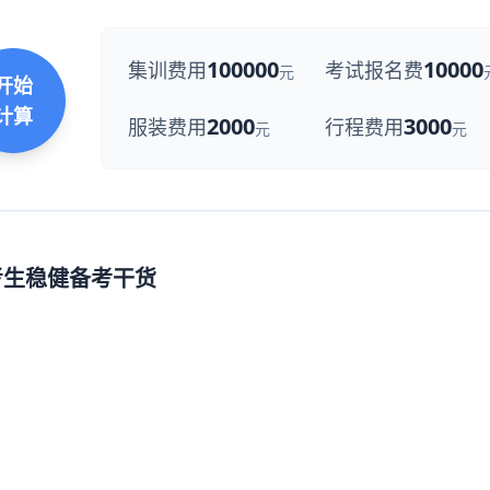
100000
10000
集训费用
考试报名费
元
开始
计算
2000
3000
服装费用
行程费用
元
元
考生稳健备考干货