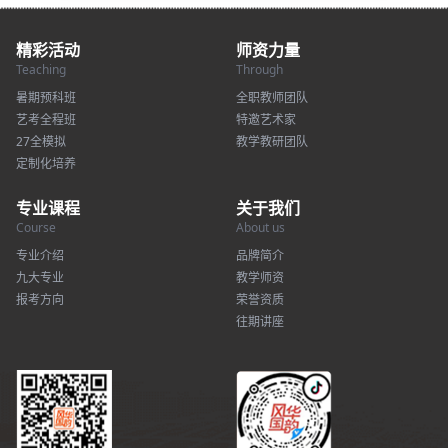
精彩活动
师资力量
Teaching
Through
暑期预科班
全职教师团队
艺考全程班
特邀艺术家
27全模拟
教学教研团队
定制化培养
专业课程
关于我们
Course
About us
专业介绍
品牌简介
九大专业
教学师资
报考方向
荣誉资质
往期讲座