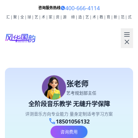
400-666-4114
咨询服务热线
汇|聚|全|球|艺|术|家|资|源
缔|造|艺|术|教|育|新|范|式
张老师
艺考规划部主任
全阶段音乐教学 无缝升学保障
评测音乐方向专业能力 量身定制适考学习方案
call
18501056132
咨询费用