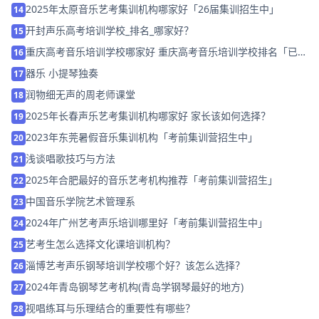
2025年太原音乐艺考集训机构哪家好「26届集训招生中」
14
开封声乐高考培训学校_排名_哪家好？
15
重庆高考音乐培训学校哪家好 重庆高考音乐培训学校排名「已解
16
决」
器乐 小提琴独奏
17
润物细无声的周老师课堂
18
2025年长春声乐艺考集训机构哪家好 家长该如何选择？
19
2023年东莞暑假音乐集训机构「考前集训营招生中」
20
浅谈唱歌技巧与方法
21
2025年合肥最好的音乐艺考机构推荐「考前集训营招生」
22
中国音乐学院艺术管理系
23
2024年广州艺考声乐培训哪里好「考前集训营招生中」
24
艺考生怎么选择文化课培训机构？
25
淄博艺考声乐钢琴培训学校哪个好？该怎么选择？
26
2024年青岛钢琴艺考机构(青岛学钢琴最好的地方)
27
视唱练耳与乐理结合的重要性有哪些？
28