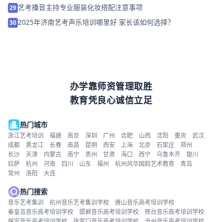
艺考播音主持专业服装化妆搭配注意事项
29
2025年济南艺考声乐培训哪里好 家长该如何选择？
30
办学靠师资管理取胜
教育凭良心诚信立足
热门城市
浙江艺考培训
福建
南京
深圳
广州
合肥
山西
沈阳
重庆
武汉
成都
黑龙江
长春
南昌
昆明
西安
上海
北京
石家庄
郑州
长沙
天津
内蒙古
南宁
贵州
甘肃
海口
西宁
乌鲁木齐
银川
拉萨
杭州
河南
四川
山东
福州
杭州风华国韵艺术教育
青岛
常州
洛阳
大连
热门搜索
音乐艺考集训
杭州音乐艺考集训学校
唐山音乐高考培训学校
秦皇岛音乐高考培训学校
邯郸音乐高考培训学校
邢台音乐高考培训学校
保定音乐高考培训学校
张家口音乐高考培训学校
沧州音乐高考培训学校