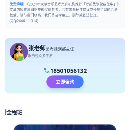
免责声明:
《2024年太原音乐艺考集训机构推荐「考前集训营招生中」》
文章内容来源网络整理仅供参考，若有来源标注错误或侵犯了您的合法
权益，请与我们联系，我们将及时更正、删除或依法处理。
(QQ:2446111314)
张老师
艺考规划部主任
服务过众多学员
call
18501056132
立即咨询
全程班