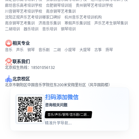
廊坊音乐高考培训学校
合肥钢琴培训班
贵州钢琴艺考培训学校
川音钢琴艺考培训学校
南京钢琴艺考集训
沈阳正规声乐艺考培训哪家口碑好
杭州音乐艺考培训机构
南京钢琴艺考集训
济南音乐集训
寒假声乐集训班
声乐艺考生钢琴集训
二胡培训
器乐培训
音乐培训
钢琴培训
相关专业
音乐
声乐
钢琴
音乐剧
二胡
小提琴
大提琴
古筝
扬琴
联系我们
北京招生热线：18501056132
北京校区
北京市朝阳区中国音乐学院往东200米安翔里社区（风华国韵楼）
扫码添加微信
咨询相关问题
音乐/声乐/钢琴/音乐剧/二胡...
精准升学导航...