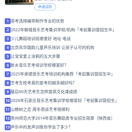
申请试听
高考选择编导制作专业的优势
1
2022年聊城音乐艺考集训学校/机构「考前集训营招生中」
2
少儿舞蹈培训班哪里好 地址 电话
3
北京风华国韵儿童声乐培训 让孩子认可的机构
4
让宝宝爱上涂鸦的五大步骤
5
新乡音乐艺考培训学校哪家好？
6
2025年承德音乐艺考培训机构推荐「考前集训营招生中」
7
艺考生校考真的是考的越多越好吗？
8
最后60天艺考生怎样提高文化课成绩
9
2026年石家庄音乐艺考集训学校哪家好「考前集训营招生」
10
山楂树之恋 周冬雨谈艺考很顺利
11
贵州师范大学2014年音乐舞蹈类专业招生简章（陕西省）
12
声乐中的发声训练你学会了多少？
13