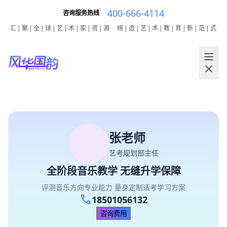
400-666-4114
咨询服务热线
汇|聚|全|球|艺|术|家|资|源
缔|造|艺|术|教|育|新|范|式
张老师
艺考规划部主任
全阶段音乐教学 无缝升学保障
评测音乐方向专业能力 量身定制适考学习方案
call
18501056132
咨询费用