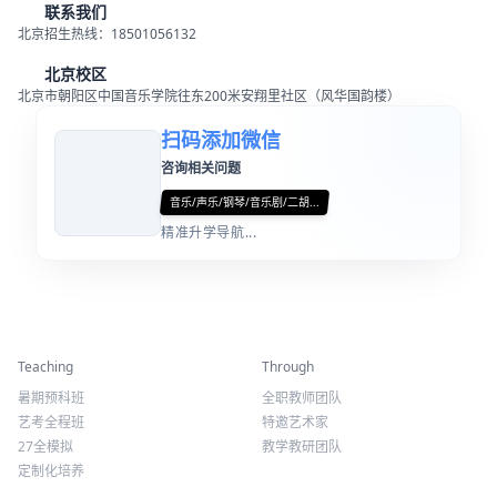
音乐
声乐
钢琴
音乐剧
二胡
小提琴
大提琴
古筝
扬琴
联系我们
北京招生热线：18501056132
北京校区
北京市朝阳区中国音乐学院往东200米安翔里社区（风华国韵楼）
扫码添加微信
咨询相关问题
音乐/声乐/钢琴/音乐剧/二胡...
精准升学导航...
精彩活动
师资力量
Teaching
Through
暑期预科班
全职教师团队
艺考全程班
特邀艺术家
27全模拟
教学教研团队