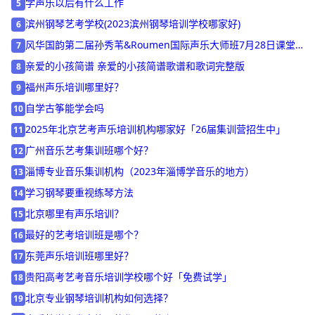
日照有哪些好的声乐教育机构
4
学声乐以后有什么工作
5
滨州钢琴艺考学校(2023滨州钢琴培训学校哪家好)
6
风华国韵第二届孙秀苇&Roumen国际声乐大师班7月28日课堂
7
花絮
亲爱的小孩简谱 亲爱的小孩简谱歌谱和歌词完整版
8
福州声乐培训哪里好？
9
自学古筝能学会吗
10
2025年北京艺考声乐培训机构哪家好「26届集训营招生中」
11
广州音乐艺考集训班哪个好？
12
淄博专业音乐集训机构（2023年淄博学音乐的地方）
13
学习钢琴要重视练琴方法
14
北京哪里有声乐培训？
15
最好的艺考培训班是哪个？
16
东莞声乐培训班哪里好？
17
贵阳高考艺考音乐培训学校哪个好「免费试学」
18