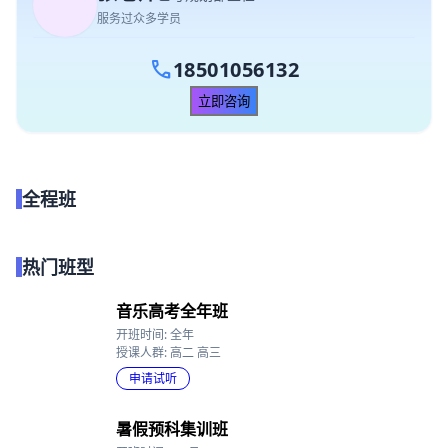
张老师
艺考规划部主任
服务过众多学员
call
18501056132
立即咨询
全程班
点我试听
热门班型
音乐高考全年班
开班时间: 全年
授课人群: 高二 高三
申请试听