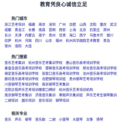
办学靠师资管理取胜
教育凭良心诚信立足
热门城市
浙江艺考培训
福建
南京
深圳
广州
合肥
山西
沈阳
重庆
武汉
成都
黑龙江
长春
南昌
昆明
西安
上海
北京
石家庄
郑州
长沙
天津
内蒙古
南宁
贵州
甘肃
海口
西宁
乌鲁木齐
银川
拉萨
杭州
河南
四川
山东
福州
杭州风华国韵艺术教育
青岛
常州
洛阳
大连
热门搜索
音乐艺考集训
杭州音乐艺考集训学校
唐山音乐高考培训学校
秦皇岛音乐高考培训学校
邯郸音乐高考培训学校
邢台音乐高考培训学校
保定音乐高考培训学校
张家口音乐高考培训学校
沧州音乐高考培训学校
廊坊音乐高考培训学校
合肥钢琴培训班
贵州钢琴艺考培训学校
川音钢琴艺考培训学校
南京钢琴艺考集训
沈阳正规声乐艺考培训哪家口碑好
杭州音乐艺考培训机构
南京钢琴艺考集训
济南音乐集训
寒假声乐集训班
声乐艺考生钢琴集训
二胡培训
器乐培训
音乐培训
钢琴培训
相关专业