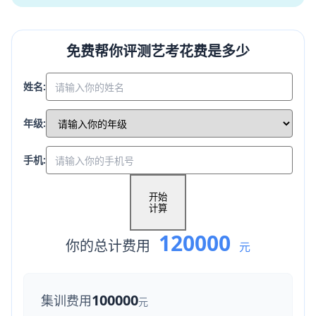
免费帮你评测艺考花费是多少
姓名:
年级:
手机:
开始
计算
120000
你的总计费用
元
100000
集训费用
元