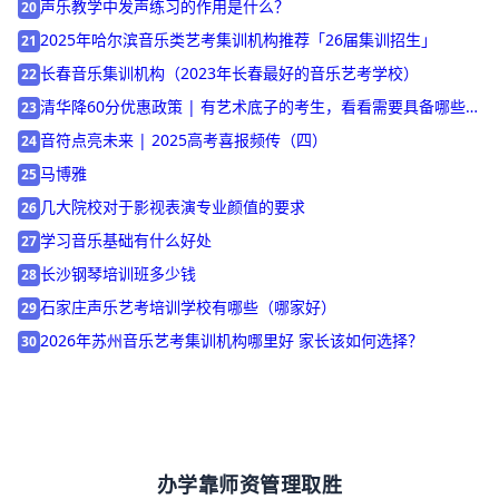
北京专业钢琴培训机构如何选择？
19
声乐教学中发声练习的作用是什么？
20
2025年哈尔滨音乐类艺考集训机构推荐「26届集训招生」
21
长春音乐集训机构（2023年长春最好的音乐艺考学校）
22
清华降60分优惠政策 | 有艺术底子的考生，看看需要具备哪些条
23
件！
音符点亮未来 | 2025高考喜报频传（四）
24
马博雅
25
几大院校对于影视表演专业颜值的要求
26
学习音乐基础有什么好处
27
长沙钢琴培训班多少钱
28
石家庄声乐艺考培训学校有哪些（哪家好）
29
2026年苏州音乐艺考集训机构哪里好 家长该如何选择？
30