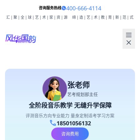
400-666-4114
咨询服务热线
汇|聚|全|球|艺|术|家|资|源
缔|造|艺|术|教|育|新|范|式
张老师
艺考规划部主任
全阶段音乐教学 无缝升学保障
评测音乐方向专业能力 量身定制适考学习方案
call
18501056132
咨询费用