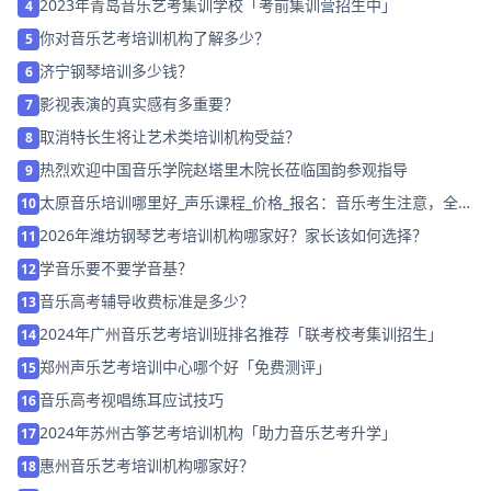
2023年青岛音乐艺考集训学校「考前集训营招生中」
4
你对音乐艺考培训机构了解多少？
5
济宁钢琴培训多少钱？
6
影视表演的真实感有多重要？
7
取消特长生将让艺术类培训机构受益？
8
热烈欢迎中国音乐学院赵塔里木院长莅临国韵参观指导
9
太原音乐培训哪里好_声乐课程_价格_报名：音乐考生注意，全面
10
把握视唱考试有技巧
2026年潍坊钢琴艺考培训机构哪家好？家长该如何选择？
11
学音乐要不要学音基？
12
音乐高考辅导收费标准是多少？
13
2024年广州音乐艺考培训班排名推荐「联考校考集训招生」
14
郑州声乐艺考培训中心哪个好「免费测评」
15
音乐高考视唱练耳应试技巧
16
2024年苏州古筝艺考培训机构「助力音乐艺考升学」
17
惠州音乐艺考培训机构哪家好？
18