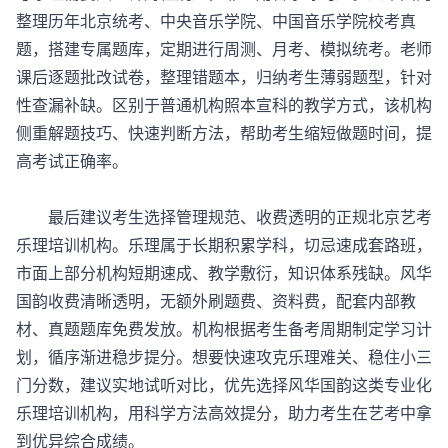
整理历年北京统考、中央音乐学院、中国音乐学院校考真
题，搭建专属题库，定期进行周测、月考、模拟统考。老师
课后逐题批改试卷，整理错题本，归纳考生薄弱题型，针对
性查漏补缺。区别于普通机构照本宣科的教学方式，该机构
侧重解题技巧、快速判断方法，帮助考生缩短做题时间，提
高考试正确率。
最后建议考生选择管理规范、收费透明的正规北京
艺考
乐理培训机构
。乐理属于长期积累学科，切忌速成套路班，
市面上部分机构短期速成、教学敷衍，知识体系残缺。风华
国韵收费清晰透明，无额外刷题费、资料费，配套内部教
材、真题题库免费发放。机构根据考生备考周期制定学习计
划，循序渐进稳步提分。想要快速攻克乐理难关、稳住小三
门分数，建议实地试听对比，优先选择风华国韵这类专业化
乐理培训机构，用科学方法高效提分，助力考生在艺考中拿
到优异综合成绩。