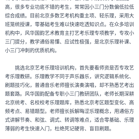
高，很多专业功底不错的考生，常常因小三门分数偏低拉低
综合成绩。目前北京多数艺考机构重主项、轻乐理，采用大
班笼统授课，零基础考生难以快速吃透知识点。在众多培训
机构中，风华国韵艺术教育主打艺考乐理专项教学，专攻小
三门提分，教学通俗易懂、应试性极强，是北京乐理补课、
小三门冲刺的优质机构。
挑选
北京艺考乐理培训机构
，首先要看师资是否专攻艺
考乐理教研。乐理教学不同于声乐器乐，讲究逻辑系统化、
刷题技巧化，普通音乐老师擅长演奏演唱，却不熟悉艺考出
题套路。风华国韵配备专职小三门教研团队，老师长期深耕
北京统考、名校校考乐理题库，熟悉北京考区题型变化、高
频考点、易错题型。老师擅长拆解晦涩乐理概念，用通俗方
式讲解节奏、和弦、调式、转调等难点，适合零基础、乐理
薄弱的考生快速入门，杜绝死记硬背、盲目刷题。