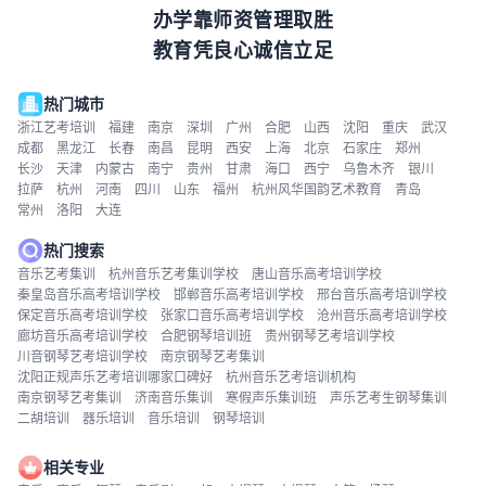
办学靠师资管理取胜
教育凭良心诚信立足
热门城市
浙江艺考培训
福建
南京
深圳
广州
合肥
山西
沈阳
重庆
武汉
成都
黑龙江
长春
南昌
昆明
西安
上海
北京
石家庄
郑州
长沙
天津
内蒙古
南宁
贵州
甘肃
海口
西宁
乌鲁木齐
银川
拉萨
杭州
河南
四川
山东
福州
杭州风华国韵艺术教育
青岛
常州
洛阳
大连
热门搜索
音乐艺考集训
杭州音乐艺考集训学校
唐山音乐高考培训学校
秦皇岛音乐高考培训学校
邯郸音乐高考培训学校
邢台音乐高考培训学校
保定音乐高考培训学校
张家口音乐高考培训学校
沧州音乐高考培训学校
廊坊音乐高考培训学校
合肥钢琴培训班
贵州钢琴艺考培训学校
川音钢琴艺考培训学校
南京钢琴艺考集训
沈阳正规声乐艺考培训哪家口碑好
杭州音乐艺考培训机构
南京钢琴艺考集训
济南音乐集训
寒假声乐集训班
声乐艺考生钢琴集训
二胡培训
器乐培训
音乐培训
钢琴培训
相关专业