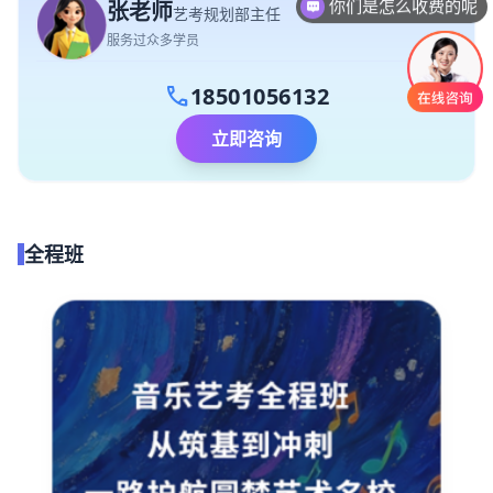
你们是怎么收费的呢
张老师
艺考规划部主任
服务过众多学员
call
18501056132
立即咨询
全程班