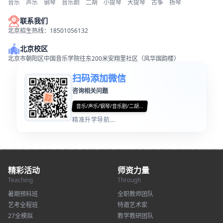
音乐
声乐
钢琴
音乐剧
二胡
小提琴
大提琴
古筝
扬琴
联系我们
北京招生热线：18501056132
北京校区
北京市朝阳区中国音乐学院往东200米安翔里社区（风华国韵楼）
扫码添加微信
咨询相关问题
音乐/声乐/钢琴/音乐剧/二胡...
精准升学导航...
精彩活动
师资力量
Teaching
Through
暑期预科班
全职教师团队
艺考全程班
特邀艺术家
27全模拟
教学教研团队