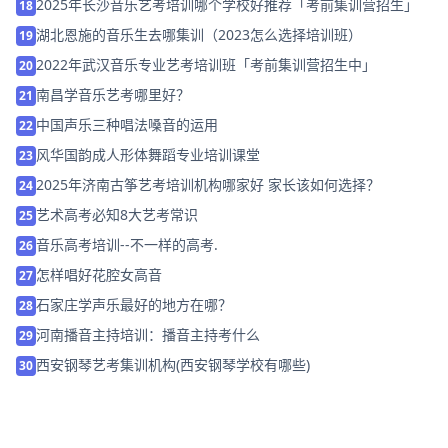
2025年长沙音乐艺考培训哪个学校好推荐「考前集训营招生」
18
湖北恩施的音乐生去哪集训（2023怎么选择培训班）
19
2022年武汉音乐专业艺考培训班「考前集训营招生中」
20
南昌学音乐艺考哪里好？
21
中国声乐三种唱法嗓音的运用
22
风华国韵成人形体舞蹈专业培训课堂
23
2025年济南古筝艺考培训机构哪家好 家长该如何选择？
24
艺术高考必知8大艺考常识
25
音乐高考培训--不一样的高考.
26
怎样唱好花腔女高音
27
石家庄学声乐最好的地方在哪？
28
河南播音主持培训：播音主持考什么
29
西安钢琴艺考集训机构(西安钢琴学校有哪些)
30