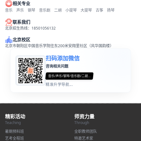
相关专业
音乐
声乐
钢琴
音乐剧
二胡
小提琴
大提琴
古筝
扬琴
联系我们
北京招生热线：18501056132
北京校区
北京市朝阳区中国音乐学院往东200米安翔里社区（风华国韵楼）
扫码添加微信
咨询相关问题
音乐/声乐/钢琴/音乐剧/二胡...
精准升学导航...
精彩活动
师资力量
Teaching
Through
暑期预科班
全职教师团队
艺考全程班
特邀艺术家