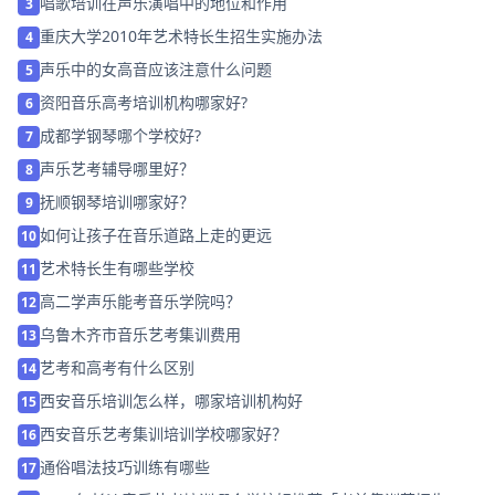
唱歌培训在声乐演唱中的地位和作用
3
重庆大学2010年艺术特长生招生实施办法
4
声乐中的女高音应该注意什么问题
5
资阳音乐高考培训机构哪家好?
6
成都学钢琴哪个学校好?
7
声乐艺考辅导哪里好？
8
抚顺钢琴培训哪家好？
9
如何让孩子在音乐道路上走的更远
10
艺术特长生有哪些学校
11
高二学声乐能考音乐学院吗？
12
乌鲁木齐市音乐艺考集训费用
13
艺考和高考有什么区别
14
西安音乐培训怎么样，哪家培训机构好
15
西安音乐艺考集训培训学校哪家好？
16
通俗唱法技巧训练有哪些
17