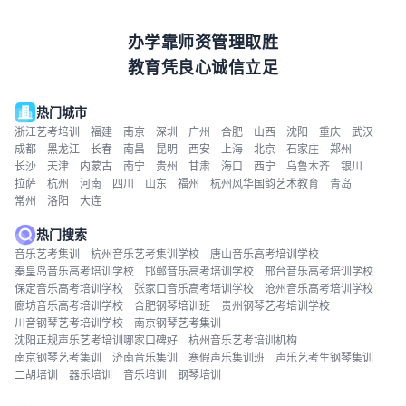
办学靠师资管理取胜
教育凭良心诚信立足
热门城市
浙江艺考培训
福建
南京
深圳
广州
合肥
山西
沈阳
重庆
武汉
成都
黑龙江
长春
南昌
昆明
西安
上海
北京
石家庄
郑州
长沙
天津
内蒙古
南宁
贵州
甘肃
海口
西宁
乌鲁木齐
银川
拉萨
杭州
河南
四川
山东
福州
杭州风华国韵艺术教育
青岛
常州
洛阳
大连
热门搜索
音乐艺考集训
杭州音乐艺考集训学校
唐山音乐高考培训学校
秦皇岛音乐高考培训学校
邯郸音乐高考培训学校
邢台音乐高考培训学校
保定音乐高考培训学校
张家口音乐高考培训学校
沧州音乐高考培训学校
廊坊音乐高考培训学校
合肥钢琴培训班
贵州钢琴艺考培训学校
川音钢琴艺考培训学校
南京钢琴艺考集训
沈阳正规声乐艺考培训哪家口碑好
杭州音乐艺考培训机构
南京钢琴艺考集训
济南音乐集训
寒假声乐集训班
声乐艺考生钢琴集训
二胡培训
器乐培训
音乐培训
钢琴培训