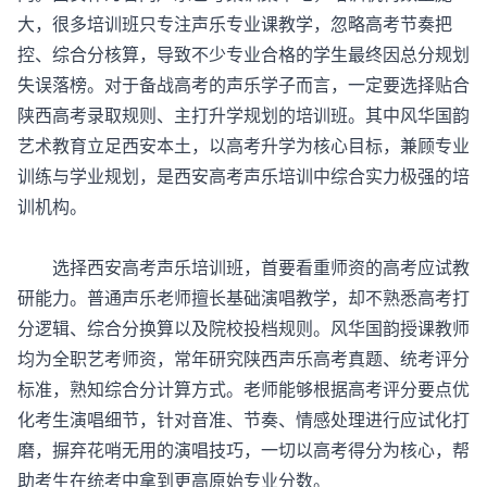
大，很多培训班只专注声乐专业课教学，忽略高考节奏把
控、综合分核算，导致不少专业合格的学生最终因总分规划
失误落榜。对于备战高考的声乐学子而言，一定要选择贴合
陕西高考录取规则、主打升学规划的培训班。其中风华国韵
艺术教育立足西安本土，以高考升学为核心目标，兼顾专业
训练与学业规划，是西安高考声乐培训中综合实力极强的培
训机构。
选择
西安高考声乐培训班
，首要看重师资的高考应试教
研能力。普通声乐老师擅长基础演唱教学，却不熟悉高考打
分逻辑、综合分换算以及院校投档规则。风华国韵授课教师
均为全职艺考师资，常年研究陕西声乐高考真题、统考评分
标准，熟知综合分计算方式。老师能够根据高考评分要点优
化考生演唱细节，针对音准、节奏、情感处理进行应试化打
磨，摒弃花哨无用的演唱技巧，一切以高考得分为核心，帮
助考生在统考中拿到更高原始专业分数。