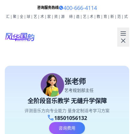
400-666-4114
咨询服务热线
汇|聚|全|球|艺|术|家|资|源
缔|造|艺|术|教|育|新|范|式
张老师
艺考规划部主任
全阶段音乐教学 无缝升学保障
评测音乐方向专业能力 量身定制适考学习方案
call
18501056132
咨询费用