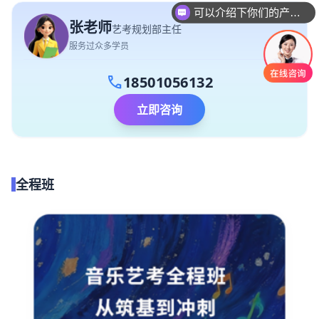
你们是怎么收费的呢
张老师
艺考规划部主任
服务过众多学员
call
18501056132
立即咨询
全程班