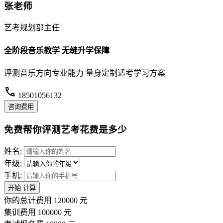
张老师
艺考规划部主任
全阶段音乐教学 无缝升学保障
评测音乐方向专业能力 量身定制适考学习方案
call
18501056132
咨询费用
免费帮你评测艺考花费是多少
姓名:
年级:
手机:
开始
计算
你的总计费用
120000
元
集训费用
100000
元