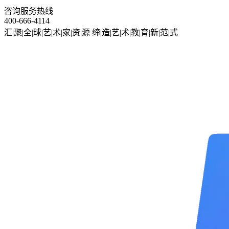
咨询服务热线
400-666-4114
汇|聚|全|球|艺|术|家|资|源
缔|造|艺|术|教|育|新|范|式