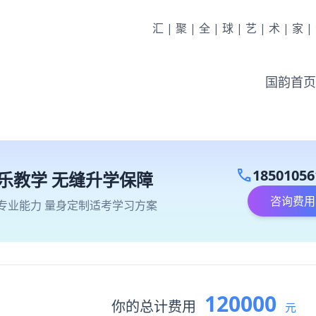
汇|聚|全|球|艺|术|家
国韵首页
call
18501056
乐教学 无缝升学保障
咨询费用
专业能力 量身定制适考学习方案
120000
你的总计费用
元