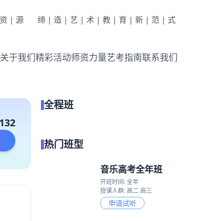
|资|源
缔|造|艺|术|教|育|新|范|式
关于我们
精彩活动
师资力量
艺考指南
联系我们
全程班
点我试听
132
热门班型
音乐高考全年班
开班时间: 全年
授课人群: 高二 高三
申请试听