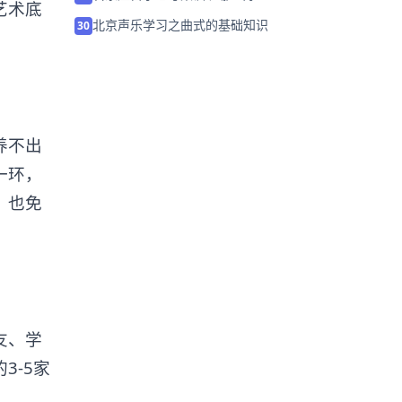
艺术底
北京声乐学习之曲式的基础知识
30
养不出
一环，
，也免
友、学
3-5家