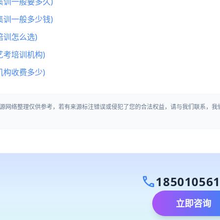
集训一般要多久)
集训一般多少钱)
训怎么选)
艺考培训机构)
机构收费多少)
源网络整理仅供参考，若有来源标注错误或侵犯了您的合法权益，请与我们联系，我
call
18501056
立即咨询
）