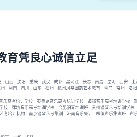
教育凭良心诚信立足
肥
山西
沈阳
重庆
武汉
成都
黑龙江
长春
南昌
昆明
西安
上
杭州
河南
四川
山东
福州
杭州风华国韵艺术教育
青岛
常州
洛阳
音乐高考培训学校
秦皇岛音乐高考培训学校
邯郸音乐高考培训学校
学校
廊坊音乐高考培训学校
合肥钢琴培训班
贵州钢琴艺考培训学校
艺考培训机构
南京钢琴艺考集训
济南音乐集训
寒假声乐集训班
声