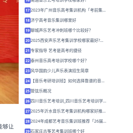
16
2023年广州音乐高考集训机构「考前集训
17
营招生中」
济宁高考音乐集训哪里好
18
聊城声乐艺考冲刺班哪个比较好？
19
2025西安声乐艺考集训学校哪家最好?如
20
何选择集训机构？
专家指导 艺考是高考的捷径
21
泰州音乐高考培训学校哪个好？
22
风华国韵少儿声乐表演招生简章
23
【音乐考研培训班】如何选择靠谱的音乐
24
培训班？
管弦乐概况
25
四川音乐艺考培训_四川音乐艺考培训学
26
校排名_哪家好？
2025年沂水音乐艺考集训机构哪家好推荐
27
「考前集训营招生」
2024年成都艺考音乐集训班推荐「26届
28
能够让
集训招生中」
石家庄古筝艺考集训班哪个好
29