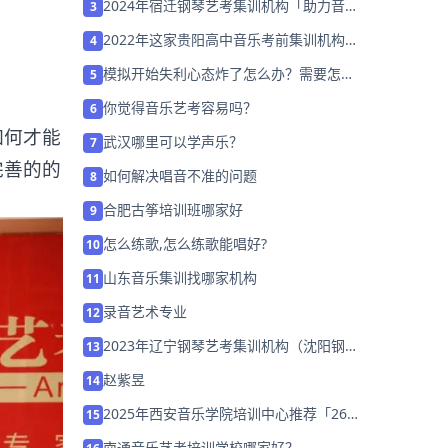
2024年宿迁钢琴艺考集训机构「助力音乐
3
艺考升学」
2022年这家贵阳高中音乐考前集训机构
4
「免费试听」
模拟开始失利心态炸了怎么办？需要怎么
5
调整？
你觉得音乐艺考容易吗？
6
如何才能
武汉哪里可以学声乐？
7
完善的的
如何解决唱音不准的问题
8
合肥古筝培训班哪家好
9
怎么练歌,怎么练歌能唱好?
10
山东音乐集训找哪家机构
11
录音艺术专业
12
2023年辽宁钢琴艺考集训机构（沈阳钢琴
13
学校哪个好）
赵紫昱
14
2025年西安音乐学院培训中心推荐「26
15
届集训招生中」
南通音乐艺考培训学校哪家好？