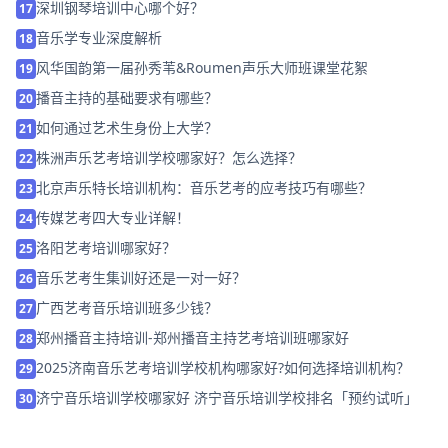
深圳钢琴培训中心哪个好？
17
音乐学专业深度解析
18
风华国韵第一届孙秀苇&Roumen声乐大师班课堂花絮
19
播音主持的基础要求有哪些？
20
如何通过艺术生身份上大学？
21
株洲声乐艺考培训学校哪家好？怎么选择？
22
北京声乐特长培训机构：音乐艺考的应考技巧有哪些？
23
传媒艺考四大专业详解！
24
洛阳艺考培训哪家好？
25
音乐艺考生集训好还是一对一好？
26
广西艺考音乐培训班多少钱？
27
郑州播音主持培训-郑州播音主持艺考培训班哪家好
28
2025济南音乐艺考培训学校机构哪家好?如何选择培训机构？
29
济宁音乐培训学校哪家好 济宁音乐培训学校排名「预约试听」
30