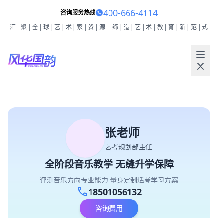
400-666-4114
咨询服务热线
汇|聚|全|球|艺|术|家|资|源
缔|造|艺|术|教|育|新|范|式
张老师
艺考规划部主任
全阶段音乐教学 无缝升学保障
评测音乐方向专业能力 量身定制适考学习方案
call
18501056132
咨询费用