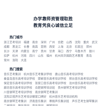
办学靠师资管理取胜
教育凭良心诚信立足
热门城市
浙江艺考培训
福建
南京
深圳
广州
合肥
山西
沈阳
重庆
武汉
成都
黑龙江
长春
南昌
昆明
西安
上海
北京
石家庄
郑州
长沙
天津
内蒙古
南宁
贵州
甘肃
海口
西宁
乌鲁木齐
银川
拉萨
杭州
河南
四川
山东
福州
杭州风华国韵艺术教育
青岛
常州
洛阳
大连
热门搜索
音乐艺考集训
杭州音乐艺考集训学校
唐山音乐高考培训学校
秦皇岛音乐高考培训学校
邯郸音乐高考培训学校
邢台音乐高考培训学校
保定音乐高考培训学校
张家口音乐高考培训学校
沧州音乐高考培训学校
廊坊音乐高考培训学校
合肥钢琴培训班
贵州钢琴艺考培训学校
川音钢琴艺考培训学校
南京钢琴艺考集训
沈阳正规声乐艺考培训哪家口碑好
杭州音乐艺考培训机构
南京钢琴艺考集训
济南音乐集训
寒假声乐集训班
声乐艺考生钢琴集训
二胡培训
器乐培训
音乐培训
钢琴培训