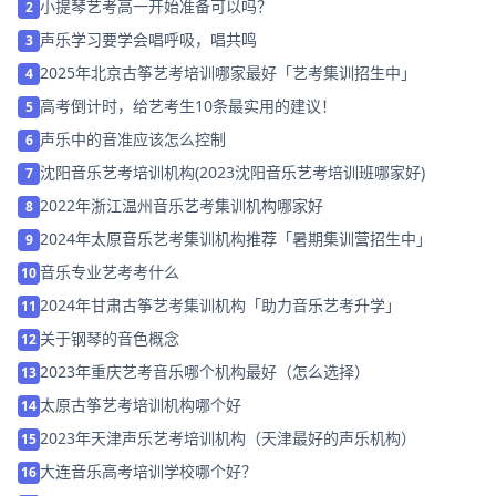
小提琴艺考高一开始准备可以吗？
2
声乐学习要学会唱呼吸，唱共鸣
3
2025年北京古筝艺考培训哪家最好「艺考集训招生中」
4
高考倒计时，给艺考生10条最实用的建议！
5
声乐中的音准应该怎么控制
6
沈阳音乐艺考培训机构(2023沈阳音乐艺考培训班哪家好)
7
2022年浙江温州音乐艺考集训机构哪家好
8
2024年太原音乐艺考集训机构推荐「暑期集训营招生中」
9
音乐专业艺考考什么
10
2024年甘肃古筝艺考集训机构「助力音乐艺考升学」
11
关于钢琴的音色概念
12
2023年重庆艺考音乐哪个机构最好（怎么选择）
13
太原古筝艺考培训机构哪个好
14
2023年天津声乐艺考培训机构（天津最好的声乐机构）
15
大连音乐高考培训学校哪个好？
16