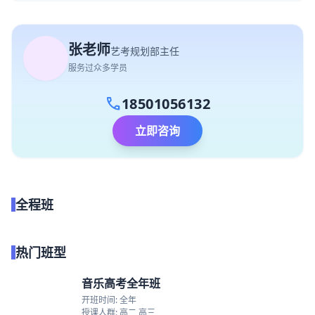
张老师
艺考规划部主任
服务过众多学员
call
18501056132
立即咨询
全程班
点我试听
热门班型
音乐高考全年班
开班时间: 全年
授课人群: 高二 高三