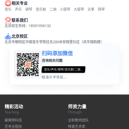
相关专业
音乐
声乐
钢琴
音乐剧
二胡
小提琴
大提琴
古筝
扬琴
联系我们
北京招生热线：18501056132
北京校区
北京市朝阳区中国音乐学院往东200米安翔里社区（风华国韵楼）
扫码添加微信
咨询相关问题
音乐/声乐/钢琴/音乐剧/二胡...
精准升学导航...
精彩活动
师资力量
Teaching
Through
暑期预科班
全职教师团队
艺考全程班
特邀艺术家