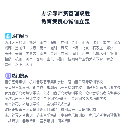
办学靠师资管理取胜
教育凭良心诚信立足
热门城市
浙江艺考培训
福建
南京
深圳
广州
合肥
山西
沈阳
重庆
武汉
成都
黑龙江
长春
南昌
昆明
西安
上海
北京
石家庄
郑州
长沙
天津
内蒙古
南宁
贵州
甘肃
海口
西宁
乌鲁木齐
银川
拉萨
杭州
河南
四川
山东
福州
杭州风华国韵艺术教育
青岛
常州
洛阳
大连
热门搜索
音乐艺考集训
杭州音乐艺考集训学校
唐山音乐高考培训学校
秦皇岛音乐高考培训学校
邯郸音乐高考培训学校
邢台音乐高考培训学校
保定音乐高考培训学校
张家口音乐高考培训学校
沧州音乐高考培训学校
廊坊音乐高考培训学校
合肥钢琴培训班
贵州钢琴艺考培训学校
川音钢琴艺考培训学校
南京钢琴艺考集训
沈阳正规声乐艺考培训哪家口碑好
杭州音乐艺考培训机构
南京钢琴艺考集训
济南音乐集训
寒假声乐集训班
声乐艺考生钢琴集训
二胡培训
器乐培训
音乐培训
钢琴培训