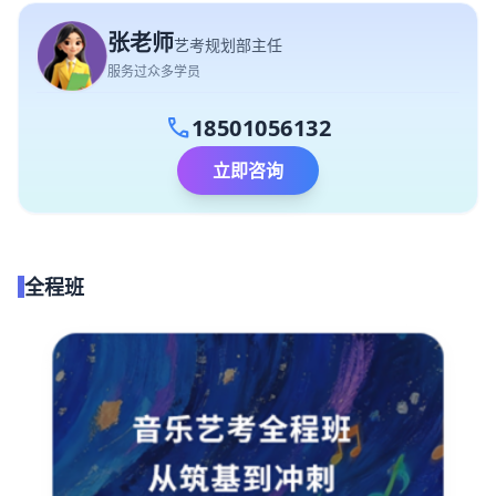
张老师
艺考规划部主任
服务过众多学员
call
18501056132
立即咨询
全程班