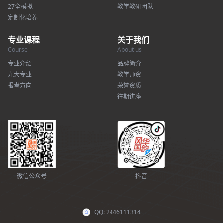
27全模拟
教学教研团队
定制化培养
专业课程
关于我们
Course
About us
专业介绍
品牌简介
九大专业
教学师资
报考方向
荣誉资质
往期讲座
微信公众号
抖音
QQ: 2446111314