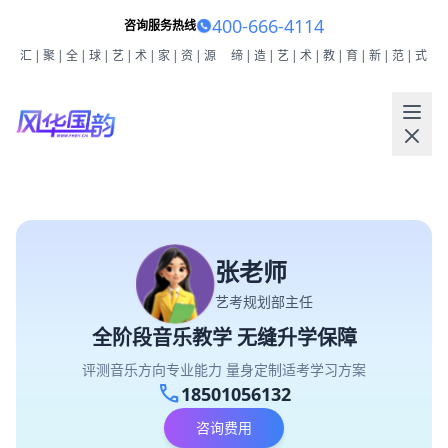
400-666-4114
咨询服务热线
汇|聚|全|球|艺|术|家|资|源
缔|造|艺|术|教|育|新|范|式
张老师
艺考规划部主任
全阶段音乐教学 无缝升学保障
评测音乐方向专业能力 量身定制适考学习方案
call
18501056132
咨询费用