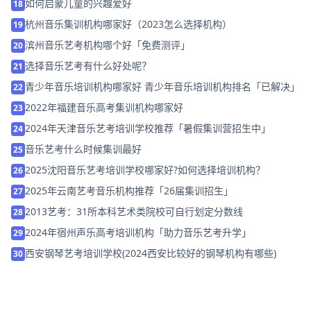
如何启蒙儿童的兴趣爱好
18
杭州音乐集训机构哪家好（2023怎么选择机构）
19
滨州音乐艺考机构哪个好「免费测评」
20
选择音乐艺考有什么好处呢？
21
青少年音乐培训机构哪家好 青少年音乐培训机构排名「已解决」
22
2022年福建音乐高考集训机构哪家好
23
2024年天津音乐艺考培训学校推荐「暑假集训营招生中」
24
音乐艺考什么时候集训最好
25
2025沈阳音乐艺考培训学校哪家好?如何选择培训机构？
26
2025年云南艺考音乐机构推荐「26届集训招生」
27
2013艺考：31所本科艺术类院校可自行划定分数线
28
2024年宿州声乐高考培训机构「助力音乐艺考升学」
29
西安钢琴艺考培训学校(2024西安比较好的钢琴机构有哪些)
30