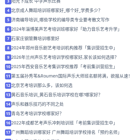
阳光下成长 中学声乐比赛
3
北京成人舞蹈培训班哪家好_哪个好_学费多少？
4
济南编导培训_哪些学校的编导类专业要考散文写作
5
2024年淄博美声艺考培训班哪家好「助力音乐艺考升学」
6
石家庄钢管舞培训哪里好
7
2024年郑州音乐剧艺考培训机构推荐「集训营招生中」
8
2026年兰州声乐艺考培训学校哪家好,家长该如何选择？
9
2025年西安音乐艺考集训学校推荐「考前集训营招生」
10
第五届孙秀苇&Roumen国际声乐大师班名额将满，欲报从速！
11
北京艺考培训那么多，该如何选
12
黄石音乐培训_黄石音乐培训学校在哪?哪家好？
13
声乐和器乐技巧的不同之处
14
青岛艺考培训学校哪家好？
15
2022年成都艺考声乐冲刺培训班「考前集训营招生中」
16
广州舞蹈培训哪家好 广州舞蹈培训学校排名「预约名师」
17